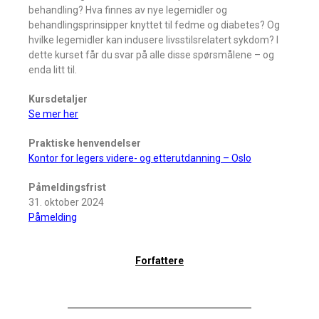
behandling? Hva finnes av nye legemidler og
behandlingsprinsipper knyttet til fedme og diabetes? Og
hvilke legemidler kan indusere livsstilsrelatert sykdom? I
dette kurset får du svar på alle disse spørsmålene – og
enda litt til.
Kursdetaljer
Se mer her
Praktiske henvendelser
Kontor for legers videre- og etterutdanning – Oslo
Påmeldingsfrist
31. oktober 2024
Påmelding
Forfattere