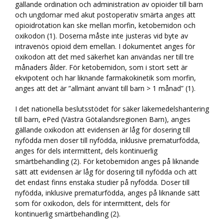
gällande ordination och administration av opioider till barn
och ungdomar med akut postoperativ smärta anges att
opioidrotation kan ske mellan morfin, ketobemidon och
oxikodon (1). Doserna måste inte justeras vid byte av
intravenös opioid dem emellan. I dokumentet anges för
oxikodon att det med säkerhet kan användas ner till tre
månaders ålder. För ketobemidon, som i stort sett är
ekvipotent och har liknande farmakokinetik som morfin,
anges att det är ”allmänt använt till barn > 1 månad” (1).
I det nationella beslutsstödet för säker läkemedelshantering
till barn, ePed (Västra Götalandsregionen Barn), anges
gällande oxikodon att evidensen är låg för dosering till
nyfödda men doser till nyfödda, inklusive prematurfödda,
anges för dels intermittent, dels kontinuerlig
smärtbehandling (2). För ketobemidon anges på liknande
sätt att evidensen är låg för dosering till nyfödda och att
det endast finns enstaka studier på nyfödda. Doser till
nyfödda, inklusive prematurfödda, anges på liknande sätt
som för oxikodon, dels för intermittent, dels för
kontinuerlig smärtbehandling (2).