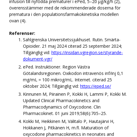
infusion till nyfödda prematurer i ePed, 5–20 µg/kg/h (2),
överensstämmer med de rekommenderade doserna för
prematura i den populationsfarmakokinetiska modellen
ovan (4).
Referenser:
Sahlgrenska Universitetssjukhuset. Rutin. Smärta-
Opioider. 21 maj 2024 citerad 25 september 2024;
Tillgänglig vid:
https://insidan.vgregion.se/styrande-
dokument-vgr/
ePed. Instruktioner. Region Västra
Götalandsregionen. Oxikodon intravenös inf/inj 0,1
mg/mL = 100 mikrog/mL. Internet. citerad 25
oktober 2024; Tillgänglig vid:
https://eped.se/
Kinnunen M, Piirainen P, Kokki H, Lammi P, Kokki M.
Updated Clinical Pharmacokinetics and
Pharmacodynamics of Oxycodone. Clin
Pharmacokinet. 01 juni 2019;58(6):705–25.
Kokki M, Heikkinen M, Välitalo P, Hautajärvi H,
Hokkanen J, Pitkänen H, m.fl. Maturation of
oxycodone pharmacokinetics in neonates and