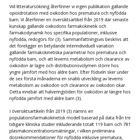
Vid litteratursökning återfinner vi ingen publikation gällande
opioidrotation med oxikodon hos prematura och nyfödda
barn. Vi återfinner en översiktsartikel från 2019 där senaste
kunskap gällande oxikodons farmakokinetik och
farmakodynamik hos specifika populationer, inklusive
nyfödda, redogörs för (3). Sammanfattningsvis beskrivs att
det föreligger en betydande interindividuell variation
gällande farmakokinetiska parametrar hos prematura och
nyfödda barn, och att leverns metabolism och clearance av
oxikodon är lägre och distributionsvolymen större hos
yngre jämfört med hos äldre barn. Efter födseln sker under
de sex första månaderna en snabb utveckling av leverns
metabolism av oxikodon och clearance av oxikodon ökar.
Detta innebär att halveringstiden för oxikodon är längre hos
nyfödda jämfört med äldre barn (3).
I översiktsartikeln från 2019 (3) nämns en
populationsfarmakokinetisk modell baserad på data från tre
tidigare kliniska studier inkluderande totalt 119 barn och 781
plasmakoncentrationsmätningar, i vilken preliminära
dosrekommendationer för nyfödda inklusive prematura,