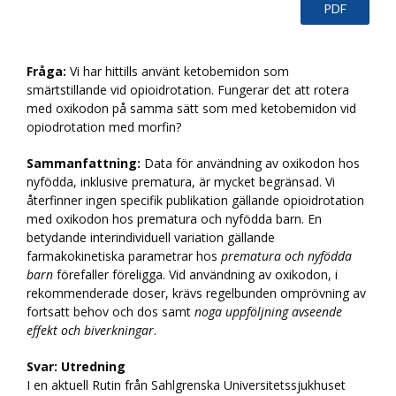
PDF
Fråga:
Vi har hittills använt ketobemidon som
smärtstillande vid opioidrotation. Fungerar det att rotera
med oxikodon på samma sätt som med ketobemidon vid
opiodrotation med morfin?
Sammanfattning:
Data för användning av oxikodon hos
nyfödda, inklusive prematura, är mycket begränsad. Vi
återfinner ingen specifik publikation gällande opioidrotation
med oxikodon hos prematura och nyfödda barn. En
betydande interindividuell variation gällande
farmakokinetiska parametrar hos
prematura och nyfödda
barn
förefaller föreligga. Vid användning av oxikodon, i
rekommenderade doser, krävs regelbunden omprövning av
fortsatt behov och dos samt
noga uppföljning avseende
effekt och biverkningar
.
Svar:
Utredning
I en aktuell Rutin från Sahlgrenska Universitetssjukhuset