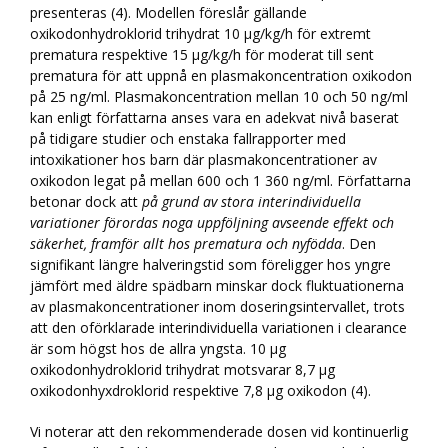
presenteras (4). Modellen föreslår gällande
oxikodonhydroklorid trihydrat 10 µg/kg/h för extremt
prematura respektive 15 µg/kg/h för moderat till sent
prematura för att uppnå en plasmakoncentration oxikodon
på 25 ng/ml. Plasmakoncentration mellan 10 och 50 ng/ml
kan enligt författarna anses vara en adekvat nivå baserat
på tidigare studier och enstaka fallrapporter med
intoxikationer hos barn där plasmakoncentrationer av
oxikodon legat på mellan 600 och 1 360 ng/ml. Författarna
betonar dock att
på grund av stora interindividuella
variationer förordas noga uppföljning avseende effekt och
säkerhet, framför allt hos prematura och nyfödda
. Den
signifikant längre halveringstid som föreligger hos yngre
jämfört med äldre spädbarn minskar dock fluktuationerna
av plasmakoncentrationer inom doseringsintervallet, trots
att den oförklarade interindividuella variationen i clearance
är som högst hos de allra yngsta. 10 µg
oxikodonhydroklorid trihydrat motsvarar 8,7 µg
oxikodonhyxdroklorid respektive 7,8 µg oxikodon (4).
Vi noterar att den rekommenderade dosen vid kontinuerlig