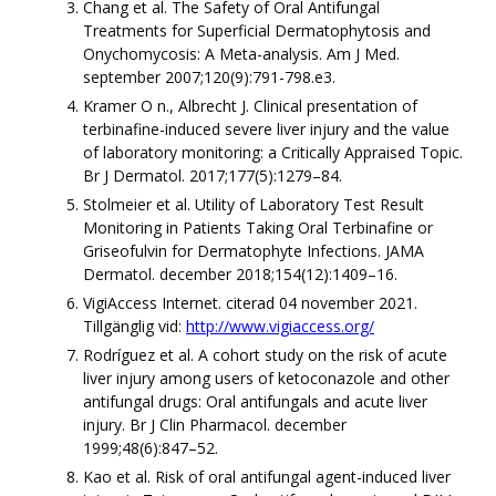
Chang et al. The Safety of Oral Antifungal
Treatments for Superficial Dermatophytosis and
Onychomycosis: A Meta-analysis. Am J Med.
september 2007;120(9):791-798.e3.
Kramer O n., Albrecht J. Clinical presentation of
terbinafine-induced severe liver injury and the value
of laboratory monitoring: a Critically Appraised Topic.
Br J Dermatol. 2017;177(5):1279–84.
Stolmeier et al. Utility of Laboratory Test Result
Monitoring in Patients Taking Oral Terbinafine or
Griseofulvin for Dermatophyte Infections. JAMA
Dermatol. december 2018;154(12):1409–16.
VigiAccess Internet. citerad 04 november 2021.
Tillgänglig vid:
http://www.vigiaccess.org/
Rodríguez et al. A cohort study on the risk of acute
liver injury among users of ketoconazole and other
antifungal drugs: Oral antifungals and acute liver
injury. Br J Clin Pharmacol. december
1999;48(6):847–52.
Kao et al. Risk of oral antifungal agent-induced liver