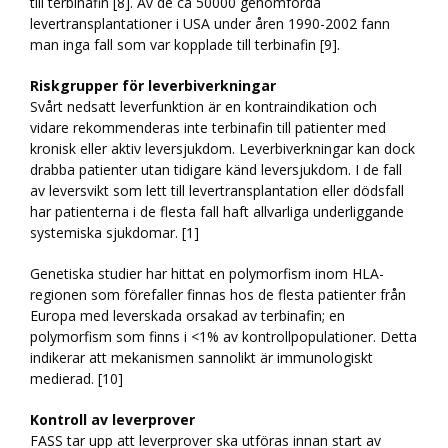
till terbinafin [8]. Av de ca 50000 genomförda
levertransplantationer i USA under åren 1990-2002 fann
man inga fall som var kopplade till terbinafin [9].
Riskgrupper för leverbiverkningar
Svårt nedsatt leverfunktion är en kontraindikation och
vidare rekommenderas inte terbinafin till patienter med
kronisk eller aktiv leversjukdom. Leverbiverkningar kan dock
drabba patienter utan tidigare känd leversjukdom. I de fall
av leversvikt som lett till levertransplantation eller dödsfall
har patienterna i de flesta fall haft allvarliga underliggande
systemiska sjukdomar. [1]
Genetiska studier har hittat en polymorfism inom HLA-
regionen som förefaller finnas hos de flesta patienter från
Europa med leverskada orsakad av terbinafin; en
polymorfism som finns i <1% av kontrollpopulationer. Detta
indikerar att mekanismen sannolikt är immunologiskt
medierad. [10]
Kontroll av leverprover
FASS tar upp att leverprover ska utföras innan start av