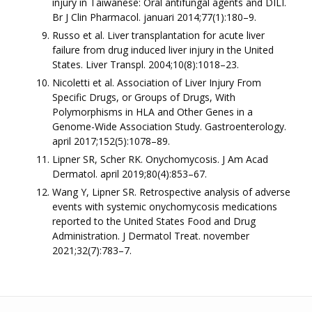
injury in Taiwanese: Oral antifungal agents and DILI.
Br J Clin Pharmacol. januari 2014;77(1):180–9.
Russo et al. Liver transplantation for acute liver
failure from drug induced liver injury in the United
States. Liver Transpl. 2004;10(8):1018–23.
Nicoletti et al. Association of Liver Injury From
Specific Drugs, or Groups of Drugs, With
Polymorphisms in HLA and Other Genes in a
Genome-Wide Association Study. Gastroenterology.
april 2017;152(5):1078–89.
Lipner SR, Scher RK. Onychomycosis. J Am Acad
Dermatol. april 2019;80(4):853–67.
Wang Y, Lipner SR. Retrospective analysis of adverse
events with systemic onychomycosis medications
reported to the United States Food and Drug
Administration. J Dermatol Treat. november
2021;32(7):783–7.