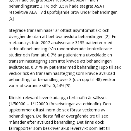
behandlingstart; 3,1% och 3,5% hade stegrat ASAT
respektive ALAT vid uppföljande prov under behandlingen.
[5]
Stegrade transaminaser är oftast asymtomatiskt och
övergående utan att behöva avsluta behandlingen [2]. En
metaanalys från 2007 analyserade 3135 patienter med
terbinafinbehandling från randomiserade kontrollerade
studier och fann att 0,7% av patienterna utvecklade en
transaminasstegring som inte krävde att behandlingen
avslutades. 0,31% av patienter med behandling i upp till sex
veckor fick en transaminasstegring som krävde avslutad
behandling; för behandling över 8 (och upp till 48) veckor
var motsvarande siffra 0,44% [3].
Kliniskt relevant leverskada pga terbinafin är sällsynt
(1/50000 – 1/120000 förskrivningar av terbinafin). Den
uppkommer oftast inom de sex första veckorna av
behandlingen. De flesta fall är övergående tre till sex
månader efter avslutad behandling. Det finns dock
fallrapporter som beskriver akut leversvikt som lett till