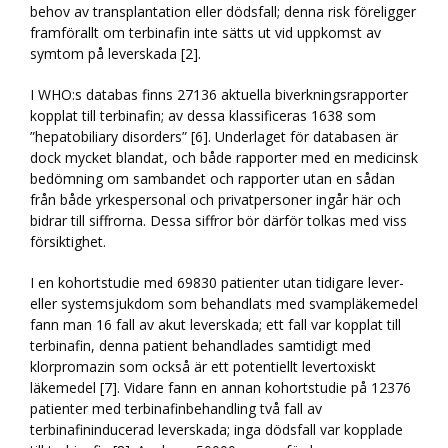
behov av transplantation eller dödsfall; denna risk föreligger
framförallt om terbinafin inte sätts ut vid uppkomst av
symtom på leverskada [2].
I WHO:s databas finns 27136 aktuella biverkningsrapporter
kopplat till terbinafin; av dessa klassificeras 1638 som
”hepatobiliary disorders” [6]. Underlaget för databasen är
dock mycket blandat, och både rapporter med en medicinsk
bedömning om sambandet och rapporter utan en sådan
från både yrkespersonal och privatpersoner ingår här och
bidrar till siffrorna. Dessa siffror bör därför tolkas med viss
försiktighet.
I en kohortstudie med 69830 patienter utan tidigare lever-
eller systemsjukdom som behandlats med svampläkemedel
fann man 16 fall av akut leverskada; ett fall var kopplat till
terbinafin, denna patient behandlades samtidigt med
klorpromazin som också är ett potentiellt levertoxiskt
läkemedel [7]. Vidare fann en annan kohortstudie på 12376
patienter med terbinafinbehandling två fall av
terbinafininducerad leverskada; inga dödsfall var kopplade