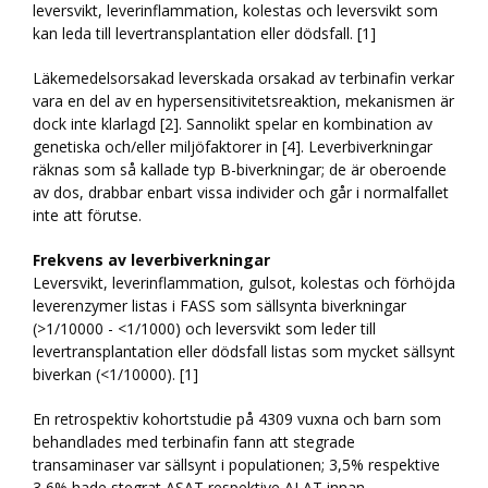
leversvikt, leverinflammation, kolestas och leversvikt som
kan leda till levertransplantation eller dödsfall. [1]
Läkemedelsorsakad leverskada orsakad av terbinafin verkar
vara en del av en hypersensitivitetsreaktion, mekanismen är
dock inte klarlagd [2]. Sannolikt spelar en kombination av
genetiska och/eller miljöfaktorer in [4]. Leverbiverkningar
räknas som så kallade typ B-biverkningar; de är oberoende
av dos, drabbar enbart vissa individer och går i normalfallet
inte att förutse.
Frekvens av leverbiverkningar
Leversvikt, leverinflammation, gulsot, kolestas och förhöjda
leverenzymer listas i FASS som sällsynta biverkningar
(>1/10000 - <1/1000) och leversvikt som leder till
levertransplantation eller dödsfall listas som mycket sällsynt
biverkan (<1/10000). [1]
En retrospektiv kohortstudie på 4309 vuxna och barn som
behandlades med terbinafin fann att stegrade
transaminaser var sällsynt i populationen; 3,5% respektive
3,6% hade stegrat ASAT respektive ALAT innan