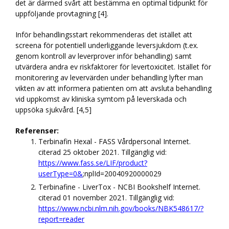
det är därmed svårt att bestämma en optimal tidpunkt för
uppföljande provtagning [4].
Inför behandlingsstart rekommenderas det istället att
screena för potentiell underliggande leversjukdom (t.ex.
genom kontroll av leverprover inför behandling) samt
utvärdera andra ev riskfaktorer för levertoxicitet. Istället för
monitorering av levervärden under behandling lyfter man
vikten av att informera patienten om att avsluta behandling
vid uppkomst av kliniska symtom på leverskada och
uppsöka sjukvård. [4,5]
Referenser:
Terbinafin Hexal - FASS Vårdpersonal Internet.
citerad 25 oktober 2021. Tillgänglig vid:
https://www.fass.se/LIF/product?
userType=0&
;nplId=20040920000029
Terbinafine - LiverTox - NCBI Bookshelf Internet.
citerad 01 november 2021. Tillgänglig vid:
https://www.ncbi.nlm.nih.gov/books/NBK548617/?
report=reader