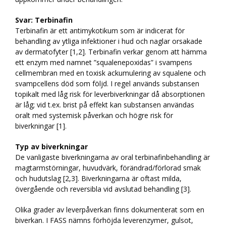
Svar:
Terbinafin
Terbinafin är ett antimykotikum som är indicerat för
behandling av ytliga infektioner i hud och naglar orsakade
av dermatofyter [1,2]. Terbinafin verkar genom att hämma
ett enzym med namnet ”squalenepoxidas” i svampens
cellmembran med en toxisk ackumulering av squalene och
svampcellens död som följd. I regel används substansen
topikalt med låg risk för leverbiverkningar då absorptionen
är låg; vid t.ex. brist på effekt kan substansen användas
oralt med systemisk påverkan och högre risk för
biverkningar [1].
Typ av biverkningar
De vanligaste biverkningarna av oral terbinafinbehandling är
magtarmstörningar, huvudvärk, förändrad/förlorad smak
och hudutslag [2,3]. Biverkningarna är oftast milda,
övergående och reversibla vid avslutad behandling [3].
Olika grader av leverpåverkan finns dokumenterat som en
biverkan. I FASS nämns förhöjda leverenzymer, gulsot,