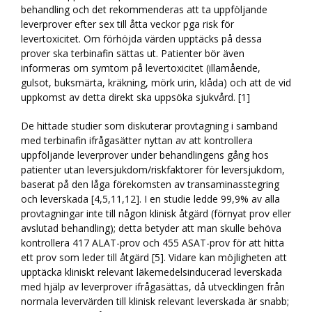
behandling och det rekommenderas att ta uppföljande
leverprover efter sex till åtta veckor pga risk för
levertoxicitet. Om förhöjda värden upptäcks på dessa
prover ska terbinafin sättas ut. Patienter bör även
informeras om symtom på levertoxicitet (illamående,
gulsot, buksmärta, kräkning, mörk urin, klåda) och att de vid
uppkomst av detta direkt ska uppsöka sjukvård. [1]
De hittade studier som diskuterar provtagning i samband
med terbinafin ifrågasätter nyttan av att kontrollera
uppföljande leverprover under behandlingens gång hos
patienter utan leversjukdom/riskfaktorer för leversjukdom,
baserat på den låga förekomsten av transaminasstegring
och leverskada [4,5,11,12]. I en studie ledde 99,9% av alla
provtagningar inte till någon klinisk åtgärd (förnyat prov eller
avslutad behandling); detta betyder att man skulle behöva
kontrollera 417 ALAT-prov och 455 ASAT-prov för att hitta
ett prov som leder till åtgärd [5]. Vidare kan möjligheten att
upptäcka kliniskt relevant läkemedelsinducerad leverskada
med hjälp av leverprover ifrågasättas, då utvecklingen från
normala levervärden till klinisk relevant leverskada är snabb;