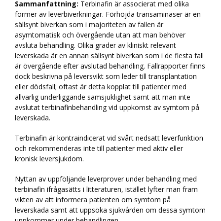
Sammanfattning:
Terbinafin är associerat med olika
former av leverbiverkningar. Förhöjda transaminaser är en
sällsynt biverkan som i majoriteten av fallen är
asymtomatisk och övergående utan att man behöver
avsluta behandling. Olika grader av kliniskt relevant
leverskada är en annan sällsynt biverkan som i de flesta fall
är övergående efter avslutad behandling. Fallrapporter finns
dock beskrivna på leversvikt som leder till transplantation
eller dödsfall; oftast är detta kopplat till patienter med
allvarlig underliggande samsjuklighet samt att man inte
avslutat terbinafinbehandling vid uppkomst av symtom på
leverskada.
Terbinafin är kontraindicerat vid svårt nedsatt leverfunktion
och rekommenderas inte till patienter med aktiv eller
kronisk leversjukdom.
Nyttan av uppföljande leverprover under behandling med
terbinafin ifrågasätts i litteraturen, istället lyfter man fram
vikten av att informera patienten om symtom på
leverskada samt att uppsöka sjukvården om dessa symtom
uppkommer under behandlingen.