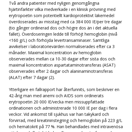
Två andra patienter med nyligen genomgångna
hjärtinfarkter vilka medverkade i en klinisk prövning med
erytropoetin som potentiellt kardioprotektivt läkemedel
överdoserades av misstag med ca 384 000 IE/per tre dagar
(tio gånger ordinerad dos och högre dos än i det aktuella
fallet). Överdoseringen ledde till förhöjt hemoglobin (nivå
<160 g/L) och förhöjda levertransaminaser. Samtliga
avvikelser i laboratorievärden normaliserades efter ca 3
månader. Maximal koncentration av hemoglobin
observerades mellan ca 10-30 dagar efter sista dos och
maximal koncentration aspartataminotransferas (ASAT)
observerades efter 2 dagar och alaninaminotransferas
(ALAT) efter 7 dagar (2).
Ytterligare en fallrapport har återfunnits, som beskriver en
42-årig man med anemi och AIDS som ordinerats
erytropoetin 20 000 IE/vecka men missuppfattade
ordinationen och administrerade 10 000 IE per dag i flera
veckor. Vid ankomst till sjukhus var han takykard och
förvirrad, med kreatininstegring och hemoglobin på 223 g/L
och hematokrit på 77 %. Han behandlades med intravenösa