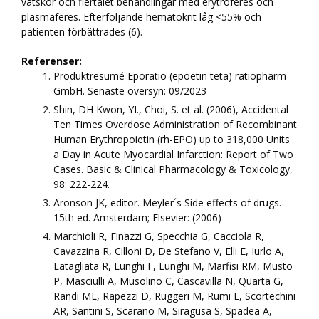
vätskor och flertalet behandlingar med erytroferes och
plasmaferes. Efterföljande hematokrit låg <55% och
patienten förbättrades (6).
Referenser:
Produktresumé Eporatio (epoetin teta) ratiopharm
GmbH. Senaste översyn: 09/2023
Shin, DH Kwon, YI., Choi, S. et al. (2006), Accidental
Ten Times Overdose Administration of Recombinant
Human Erythropoietin (rh-EPO) up to 318,000 Units
a Day in Acute Myocardial Infarction: Report of Two
Cases. Basic & Clinical Pharmacology & Toxicology,
98: 222-224.
Aronson JK, editor. Meyler´s Side effects of drugs.
15th ed. Amsterdam; Elsevier: (2006)
Marchioli R, Finazzi G, Specchia G, Cacciola R,
Cavazzina R, Cilloni D, De Stefano V, Elli E, Iurlo A,
Latagliata R, Lunghi F, Lunghi M, Marfisi RM, Musto
P, Masciulli A, Musolino C, Cascavilla N, Quarta G,
Randi ML, Rapezzi D, Ruggeri M, Rumi E, Scortechini
AR, Santini S, Scarano M, Siragusa S, Spadea A,