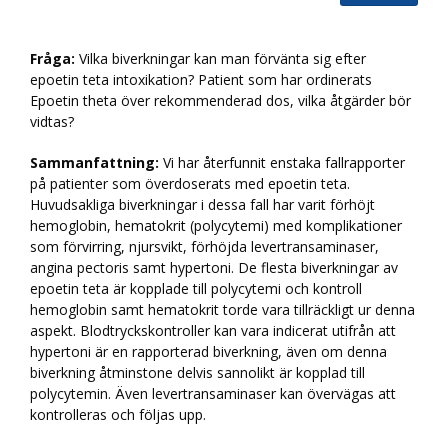
Fråga:
Vilka biverkningar kan man förvänta sig efter
epoetin teta intoxikation? Patient som har ordinerats
Epoetin theta över rekommenderad dos, vilka åtgärder bör
vidtas?
Sammanfattning:
Vi har återfunnit enstaka fallrapporter
på patienter som överdoserats med epoetin teta.
Huvudsakliga biverkningar i dessa fall har varit förhöjt
hemoglobin, hematokrit (polycytemi) med komplikationer
som förvirring, njursvikt, förhöjda levertransaminaser,
angina pectoris samt hypertoni. De flesta biverkningar av
epoetin teta är kopplade till polycytemi och kontroll
hemoglobin samt hematokrit torde vara tillräckligt ur denna
aspekt. Blodtryckskontroller kan vara indicerat utifrån att
hypertoni är en rapporterad biverkning, även om denna
biverkning åtminstone delvis sannolikt är kopplad till
polycytemin. Även levertransaminaser kan övervägas att
kontrolleras och följas upp.