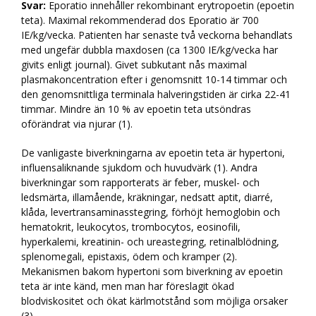
Svar:
Eporatio innehåller rekombinant erytropoetin (epoetin
teta). Maximal rekommenderad dos Eporatio är 700
IE/kg/vecka. Patienten har senaste två veckorna behandlats
med ungefär dubbla maxdosen (ca 1300 IE/kg/vecka har
givits enligt journal). Givet subkutant nås maximal
plasmakoncentration efter i genomsnitt 10-14 timmar och
den genomsnittliga terminala halveringstiden är cirka 22-41
timmar. Mindre än 10 % av epoetin teta utsöndras
oförändrat via njurar (1).
De vanligaste biverkningarna av epoetin teta är hypertoni,
influensaliknande sjukdom och huvudvärk (1). Andra
biverkningar som rapporterats är feber, muskel- och
ledsmärta, illamående, kräkningar, nedsatt aptit, diarré,
klåda, levertransaminasstegring, förhöjt hemoglobin och
hematokrit, leukocytos, trombocytos, eosinofili,
hyperkalemi, kreatinin- och ureastegring, retinalblödning,
splenomegali, epistaxis, ödem och kramper (2).
Mekanismen bakom hypertoni som biverkning av epoetin
teta är inte känd, men man har föreslagit ökad
blodviskositet och ökat kärlmotstånd som möjliga orsaker
(3).