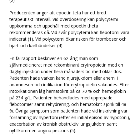
Producenten anger att epoetin teta har ett brett
terapeutiskt intervall. Vid överdosering kan polycytemi
uppkomma och uppehåll med epoetin theta
rekommenderas då. Vid svår polycytemi kan flebotomi vara
indicerat (1). Vid polycytemi ökar risken för tromboser och
hjärt-och kärlhändelser (4).
En fallrapport beskriver en 62-årig man som
självmedicinerat med rekombinant erytropoietin med en
daglig injektion under flera månaders tid med oklar dos.
Patienten hade varken känd njursjukdom eller anemi i
anamnesen och indikation för erytropoietin saknades. Efter
intoxikationen låg hematokrit på ca 70 % och hemoglobin
på 234 g/L. Patienten behandlades med upprepade
flebotomier samt rehydrering, och hematokrit sjönk till 48
%. Övriga symptom som patienten hade vid inskrivning var
försämring av hypertoni (efter en initial episod av hypotoni),
exacerbation av kronisk obstruktiv lungsjukdom samt
nytillkommen angina pectoris (5).