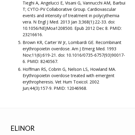
Tieghi A, Angelucci E, Visani G, Vannucchi AM, Barbui
T; CYTO-PV Collaborative Group. Cardiovascular
events and intensity of treatment in polycythemia
vera. N Engl J Med. 2013 Jan 3;368(1):22-33. doi:
10.1056/NEJMoa1208500. Epub 2012 Dec 8. PMID:
23216616.
Brown KR, Carter W Jr, Lombardi GE. Recombinant
erythropoietin overdose. Am J Emerg Med. 1993
Nov;11(6):619-21. doi: 10.1016/0735-6757(93)90017-
6. PMID: 8240567.
Hoffman RS, Cobrin G, Nelson LS, Howland MA.
Erythropoietin overdose treated with emergent
erythropheresis. Vet Hum Toxicol. 2002
Jun;44(3):157-9. PMID: 12046968.
ELINOR