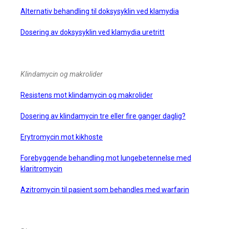
Alternativ behandling til doksysyklin ved klamydia
Dosering av doksysyklin ved klamydia uretritt
Klindamycin og makrolider
Resistens mot klindamycin og makrolider
Dosering av klindamycin tre eller fire ganger daglig?
Erytromycin mot kikhoste
Forebyggende behandling mot lungebetennelse med
klaritromycin
Azitromycin til pasient som behandles med warfarin