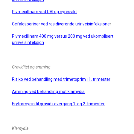
Pivmecillinam ved UVI og nyresvikt
Cefalosporiner ved residiverende urinveisinfeksjone
r
Pivmecillinam 400 mg versus 200 mg ved ukomplisert
urinveisinfeksjon
Graviditet og amming
Risiko ved behandling med trimetoprim i 1. trimester
Amming ved behandling mot klamydia
Erytromycin til gravid i overgang 1. og 2. trimester
Klamydia