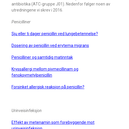
antibiotika (ATC-gruppe J01). Nedenfor følger noen av
utredningene vi skrev i 2016.
Penicilliner
Sju eller ti dager penicillin ved lungebetennelse?
Dosering av penicillin ved erytema migrans
Penicilliner og samtidig matinntak
Kryssallergi mellom pivmecillinam og
fenoksymetylpenicillin
Forsinket allergisk reaksjon på penicillin?
Urinveisinfeksjon
Effekt av metenamin som forebyggende mot
urinveisinfeksjon