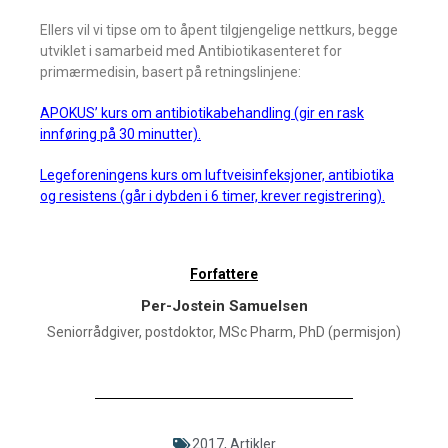
Ellers vil vi tipse om to åpent tilgjengelige nettkurs, begge
utviklet i samarbeid med Antibiotikasenteret for
primærmedisin, basert på retningslinjene:
APOKUS’ kurs om antibiotikabehandling (gir en rask
innføring på 30 minutter).
Legeforeningens kurs om luftveisinfeksjoner, antibiotika
og resistens (går i dybden i 6 timer, krever registrering).
Forfattere
Per-Jostein Samuelsen
Seniorrådgiver, postdoktor, MSc Pharm, PhD (permisjon)
2017
,
Artikler