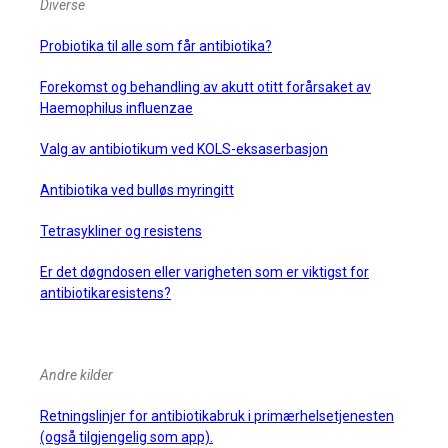
Diverse
Probiotika til alle som får antibiotika?
Forekomst og behandling av akutt otitt forårsaket av
Haemophilus influenzae
Valg av antibiotikum ved KOLS-eksaserbasjon
Antibiotika ved bulløs myringitt
Tetrasykliner og resistens
Er det døgndosen eller varigheten som er viktigst for
antibiotikaresistens?
Andre kilder
Retningslinjer for antibiotikabruk i primærhelsetjenesten
(også tilgjengelig som app).