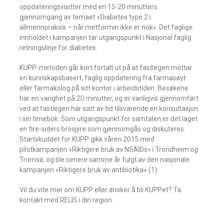
oppdateringsvisitter med en 15-20 minutters
gjennomgang av temaet «Diabetes type 2 i
allmennpraksis – når metformin ikke er nok». Det faglige
innholdet i kampanjen tar utgangspunkt i Nasjonal faglig
retningslinje for diabetes.
KUPP-metoden går kort fortalt ut på at fastlegen mottar
en kunnskapsbasert, faglig oppdatering fra farmasøyt
eller farmakolog på sitt kontor i arbeidstiden. Besøkene
har en varighet på 20 minutter, og er vanligvis gjennomført
ved at fastlegen har satt av tid tilsvarende en konsultasjon
i sin timebok. Som utgangspunkt for samtalen er det laget
en fire-siders brosjyre som gjennomgås og diskuteres.
Startskuddet for KUPP gikk våren 2015 med
pilotkampanjen «Riktigere bruk av NSAIDs» i Trondheim og
Tromsø, og ble senere samme år fulgt av den nasjonale
kampanjen «Riktigere bruk av antibiotika» (1).
Vil du vite mer om KUPP eller ønsker å bli KUPPet? Ta
kontakt med RELIS i din region.