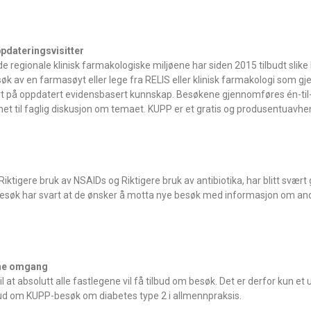
dateringsvisitter
regionale klinisk farmakologiske miljøene har siden 2015 tilbudt slike 
øk av en farmasøyt eller lege fra RELIS eller klinisk farmakologi som g
 på oppdatert evidensbasert kunnskap. Besøkene gjennomføres én-til
het til faglig diskusjon om temaet. KUPP er et gratis og produsentuavhen
ktigere bruk av NSAIDs og Riktigere bruk av antibiotika, har blitt svært
besøk har svart at de ønsker å motta nye besøk med informasjon om an
enne omgang
il at absolutt alle fastlegene vil få tilbud om besøk. Det er derfor kun et 
lbud om KUPP-besøk om diabetes type 2 i allmennpraksis.