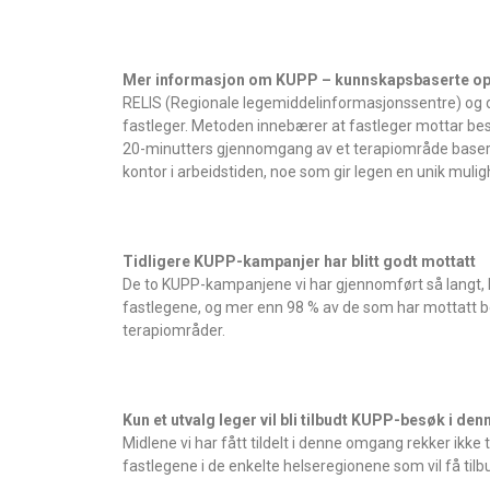
Mer informasjon om KUPP – kunnskapsbaserte opp
RELIS (Regionale legemiddelinformasjonssentre) og de 
fastleger. Metoden innebærer at fastleger mottar bes
20-minutters gjennomgang av et terapiområde basert
kontor i arbeidstiden, noe som gir legen en unik mulig
Tidligere KUPP-kampanjer har blitt godt mottatt
De to KUPP-kampanjene vi har gjennomført så langt, Ri
fastlegene, og mer enn 98 % av de som har mottatt 
terapiområder.
Kun et utvalg leger vil bli tilbudt KUPP-besøk i d
Midlene vi har fått tildelt i denne omgang rekker ikke t
fastlegene i de enkelte helseregionene som vil få ti