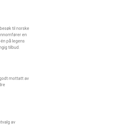
besøk til norske
jennomfører en
-én på legens
gig tilbud.
 godt mottatt av
dre
utvalg av