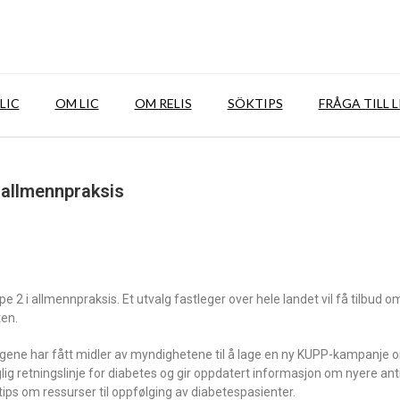
LIC
OM LIC
OM RELIS
SÖKTIPS
FRÅGA TILL L
 allmennpraksis
2 i allmennpraksis. Et utvalg fastleger over hele landet vil få tilbud o
ten.
ingene har fått midler av myndighetene til å lage en ny KUPP-kampanje 
ig retningslinje for diabetes og gir oppdatert informasjon om nyere anti
tips om ressurser til oppfølging av diabetespasienter.