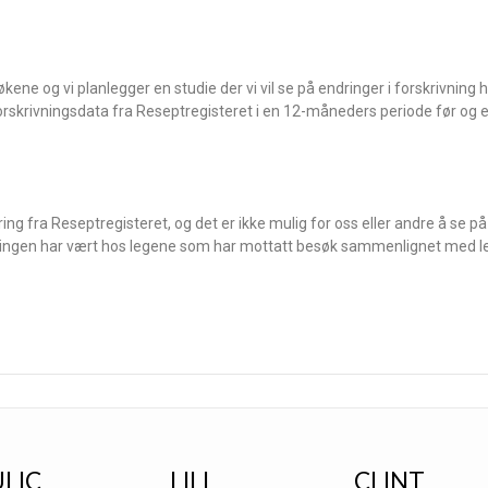
kene og vi planlegger en studie der vi vil se på endringer i forskrivning
orskrivningsdata fra Reseptregisteret i en 12-måneders periode før og e
ng fra Reseptregisteret, og det er ikke mulig for oss eller andre å se på
rivningen har vært hos legene som har mottatt besøk sammenlignet med l
ULIC
LILI
CLINT