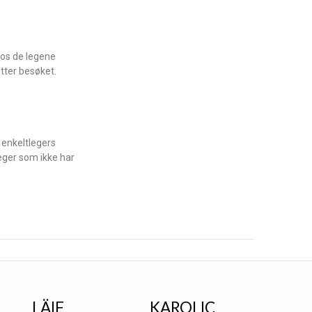
 hos de legene
tter besøket.
 enkeltlegers
eger som ikke har
LÄIF
KAROLIC