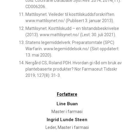
cold. Cochrane Database Syst Rev. 2014; 2014(11):
CD006206.
Mattilsynet. Veileder til kosttilskuddsforskriften.
www.mattilsynet.no/ (Publisert 3. januar 2013).
Mattilsynet. Kosttilskudd – en tilstandsbeskrivelse
(2013). www.mattilsynet.no/ (Lest: 30. juli 2021).
Statens legemiddelverk. Preparatomtale (SPC)
Warfarin. www.legemiddelsok.no/ (Sist oppdatert:
13. mai 2020).
Nergård CS, Roland PDH. Hvordan gi råd om bruk av
plantebaserte produkter? Nor Farmaceut Tidsskr
2019; 127(8): 31-3.
Forfattere
Line Buan
Master i farmasi
Ingrid Lunde Steen
Leder, Master i farmasi