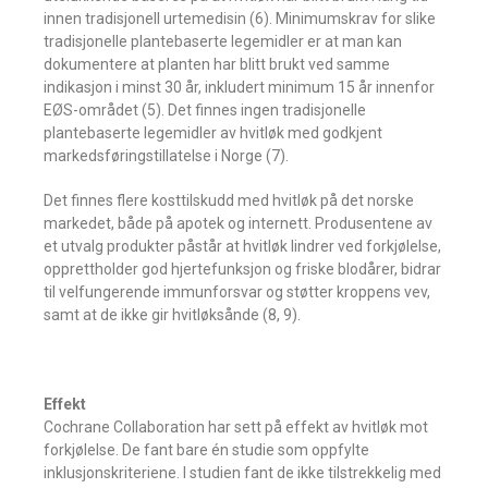
innen tradisjonell urtemedisin (6). Minimumskrav for slike
tradisjonelle plantebaserte legemidler er at man kan
dokumentere at planten har blitt brukt ved samme
indikasjon i minst 30 år, inkludert minimum 15 år innenfor
EØS-området (5). Det finnes ingen tradisjonelle
plantebaserte legemidler av hvitløk med godkjent
markedsføringstillatelse i Norge (7).
Det finnes flere kosttilskudd med hvitløk på det norske
markedet, både på apotek og internett. Produsentene av
et utvalg produkter påstår at hvitløk lindrer ved forkjølelse,
opprettholder god hjertefunksjon og friske blodårer, bidrar
til velfungerende immunforsvar og støtter kroppens vev,
samt at de ikke gir hvitløksånde (8, 9).
Effekt
Cochrane Collaboration har sett på effekt av hvitløk mot
forkjølelse. De fant bare én studie som oppfylte
inklusjonskriteriene. I studien fant de ikke tilstrekkelig med