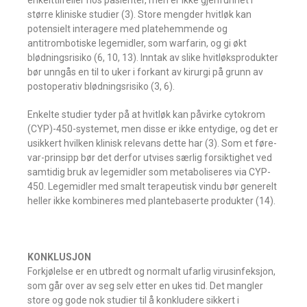
enkelttilfeller hos pasienter, men er ikke gjenfunnet i
større kliniske studier (3). Store mengder hvitløk kan
potensielt interagere med platehemmende og
antitrombotiske legemidler, som warfarin, og gi økt
blødningsrisiko (6, 10, 13). Inntak av slike hvitløksprodukter
bør unngås en til to uker i forkant av kirurgi på grunn av
postoperativ blødningsrisiko (3, 6).
Enkelte studier tyder på at hvitløk kan påvirke cytokrom
(CYP)-450-systemet, men disse er ikke entydige, og det er
usikkert hvilken klinisk relevans dette har (3). Som et føre-
var-prinsipp bør det derfor utvises særlig forsiktighet ved
samtidig bruk av legemidler som metaboliseres via CYP-
450. Legemidler med smalt terapeutisk vindu bør generelt
heller ikke kombineres med plantebaserte produkter (14).
KONKLUSJON
Forkjølelse er en utbredt og normalt ufarlig virusinfeksjon,
som går over av seg selv etter en ukes tid. Det mangler
store og gode nok studier til å konkludere sikkert i