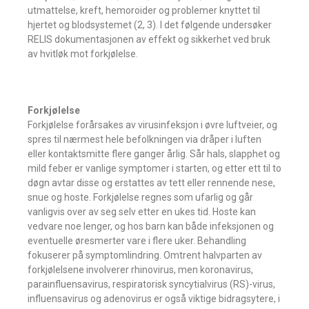
utmattelse, kreft, hemoroider og problemer knyttet til
hjertet og blodsystemet (2, 3). I det følgende undersøker
RELIS dokumentasjonen av effekt og sikkerhet ved bruk
av hvitløk mot forkjølelse.
Forkjølelse
Forkjølelse forårsakes av virusinfeksjon i øvre luftveier, og
spres til nærmest hele befolkningen via dråper i luften
eller kontaktsmitte flere ganger årlig. Sår hals, slapphet og
mild feber er vanlige symptomer i starten, og etter ett til to
døgn avtar disse og erstattes av tett eller rennende nese,
snue og hoste. Forkjølelse regnes som ufarlig og går
vanligvis over av seg selv etter en ukes tid. Hoste kan
vedvare noe lenger, og hos barn kan både infeksjonen og
eventuelle øresmerter vare i flere uker. Behandling
fokuserer på symptomlindring. Omtrent halvparten av
forkjølelsene involverer rhinovirus, men koronavirus,
parainfluensavirus, respiratorisk syncytialvirus (RS)-virus,
influensavirus og adenovirus er også viktige bidragsytere, i