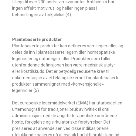
tillegg til over 200 andre virusvarianter. Antibiotika har
ingen effekt mot virus, og heller ingen plass i
behandlingen av forkjølelse (4).
Plantebaserte produkter
Plantebaserte produkter kan defineres som legemidler, og
deles da inn i plantebaserte legemidler, homøopatiske
legemidler og naturlegemidler. Produkter som faller
utenfor denne definisjonen kan være medisinsk utstyr
eller kosttilskudd. Det er betydelig reduserte krav til
dokumentasjon av effekt og sikkerhet for plantebaserte
produkter, sammenlignet med «konvensjonelle»
legemidler (5).
Det europeiske legemiddelverket (EMA) har utarbeidet en
urtemonografi for tradisjonell bruk av hvitløk til oral
administrasjon med de angitte terapeutiske områdene
hoste, forkjølelse og sirkulatoriske forstyrrelser. Det
presiseres at anvendelsen ved disse indikasjonene
utelukkende baseres på at hvitløk har blitt brukt i lang tid