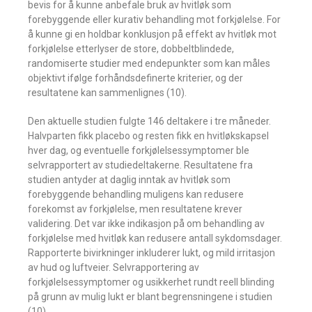
bevis for å kunne anbefale bruk av hvitløk som
forebyggende eller kurativ behandling mot forkjølelse. For
å kunne gi en holdbar konklusjon på effekt av hvitløk mot
forkjølelse etterlyser de store, dobbeltblindede,
randomiserte studier med endepunkter som kan måles
objektivt ifølge forhåndsdefinerte kriterier, og der
resultatene kan sammenlignes (10).
Den aktuelle studien fulgte 146 deltakere i tre måneder.
Halvparten fikk placebo og resten fikk en hvitløkskapsel
hver dag, og eventuelle forkjølelsessymptomer ble
selvrapportert av studiedeltakerne. Resultatene fra
studien antyder at daglig inntak av hvitløk som
forebyggende behandling muligens kan redusere
forekomst av forkjølelse, men resultatene krever
validering. Det var ikke indikasjon på om behandling av
forkjølelse med hvitløk kan redusere antall sykdomsdager.
Rapporterte bivirkninger inkluderer lukt, og mild irritasjon
av hud og luftveier. Selvrapportering av
forkjølelsessymptomer og usikkerhet rundt reell blinding
på grunn av mulig lukt er blant begrensningene i studien
(10).