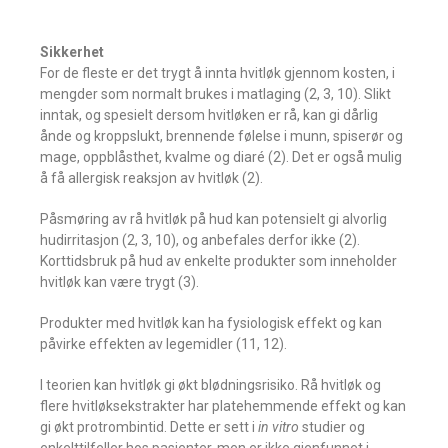
Sikkerhet
For de fleste er det trygt å innta hvitløk gjennom kosten, i
mengder som normalt brukes i matlaging (2, 3, 10). Slikt
inntak, og spesielt dersom hvitløken er rå, kan gi dårlig
ånde og kroppslukt, brennende følelse i munn, spiserør og
mage, oppblåsthet, kvalme og diaré (2). Det er også mulig
å få allergisk reaksjon av hvitløk (2).
Påsmøring av rå hvitløk på hud kan potensielt gi alvorlig
hudirritasjon (2, 3, 10), og anbefales derfor ikke (2).
Korttidsbruk på hud av enkelte produkter som inneholder
hvitløk kan være trygt (3).
Produkter med hvitløk kan ha fysiologisk effekt og kan
påvirke effekten av legemidler (11, 12).
I teorien kan hvitløk gi økt blødningsrisiko. Rå hvitløk og
flere hvitløksekstrakter har platehemmende effekt og kan
gi økt protrombintid. Dette er sett i
in vitro
studier og