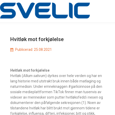
Hvitløk mot forkjølelse
Publicerad:
25.08.2021
Hvitløk mot forkjølelse
Hvitløk (
Allium sativum
) dyrkes over hele verden og har en
lang historie med utstrakt bruk innen både matlaging og
naturmedisin. Under emneknaggen #garlicinnose på den
sosiale medieplattformen TikTok finner man tusenvis av
videoer av mennesker som putter hvitløksfedd i nesen og
dokumenterer den påfølgende sekresjonen (1). Noen av
tilstandene hvitløk har blitt brukt mot gjennom tidene er
forkjølelse, influensa, difteri, infeksjoner, bitt og stikk,