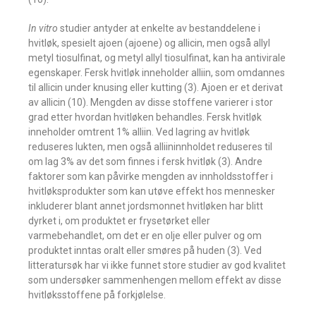
In vitro
studier antyder at enkelte av bestanddelene i
hvitløk, spesielt ajoen (ajoene) og allicin, men også allyl
metyl tiosulfinat, og metyl allyl tiosulfinat, kan ha antivirale
egenskaper. Fersk hvitløk inneholder alliin, som omdannes
til allicin under knusing eller kutting (3). Ajoen er et derivat
av allicin (10). Mengden av disse stoffene varierer i stor
grad etter hvordan hvitløken behandles. Fersk hvitløk
inneholder omtrent 1% alliin. Ved lagring av hvitløk
reduseres lukten, men også alliininnholdet reduseres til
om lag 3% av det som finnes i fersk hvitløk (3). Andre
faktorer som kan påvirke mengden av innholdsstoffer i
hvitløksprodukter som kan utøve effekt hos mennesker
inkluderer blant annet jordsmonnet hvitløken har blitt
dyrket i, om produktet er frysetørket eller
varmebehandlet, om det er en olje eller pulver og om
produktet inntas oralt eller smøres på huden (3). Ved
litteratursøk har vi ikke funnet store studier av god kvalitet
som undersøker sammenhengen mellom effekt av disse
hvitløksstoffene på forkjølelse.