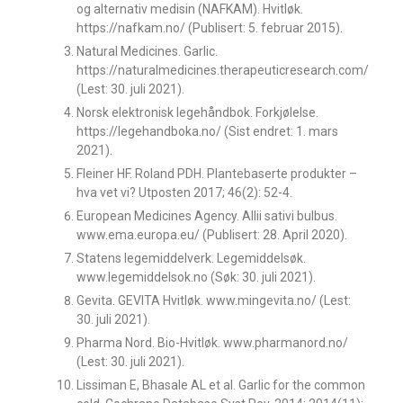
og alternativ medisin (NAFKAM). Hvitløk.
https://nafkam.no/ (Publisert: 5. februar 2015).
Natural Medicines. Garlic.
https://naturalmedicines.therapeuticresearch.com/
(Lest: 30. juli 2021).
Norsk elektronisk legehåndbok. Forkjølelse.
https://legehandboka.no/ (Sist endret: 1. mars
2021).
Fleiner HF. Roland PDH. Plantebaserte produkter –
hva vet vi? Utposten 2017; 46(2): 52-4.
European Medicines Agency. Allii sativi bulbus.
www.ema.europa.eu/ (Publisert: 28. April 2020).
Statens legemiddelverk. Legemiddelsøk.
www.legemiddelsok.no (Søk: 30. juli 2021).
Gevita. GEVITA Hvitløk. www.mingevita.no/ (Lest:
30. juli 2021).
Pharma Nord. Bio-Hvitløk. www.pharmanord.no/
(Lest: 30. juli 2021).
Lissiman E, Bhasale AL et al. Garlic for the common