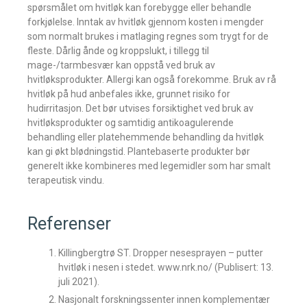
spørsmålet om hvitløk kan forebygge eller behandle
forkjølelse. Inntak av hvitløk gjennom kosten i mengder
som normalt brukes i matlaging regnes som trygt for de
fleste. Dårlig ånde og kroppslukt, i tillegg til
mage-/tarmbesvær kan oppstå ved bruk av
hvitløksprodukter. Allergi kan også forekomme. Bruk av rå
hvitløk på hud anbefales ikke, grunnet risiko for
hudirritasjon. Det bør utvises forsiktighet ved bruk av
hvitløksprodukter og samtidig antikoagulerende
behandling eller platehemmende behandling da hvitløk
kan gi økt blødningstid. Plantebaserte produkter bør
generelt ikke kombineres med legemidler som har smalt
terapeutisk vindu.
Referenser
Killingbergtrø ST. Dropper nesesprayen – putter
hvitløk i nesen i stedet. www.nrk.no/ (Publisert: 13.
juli 2021).
Nasjonalt forskningssenter innen komplementær