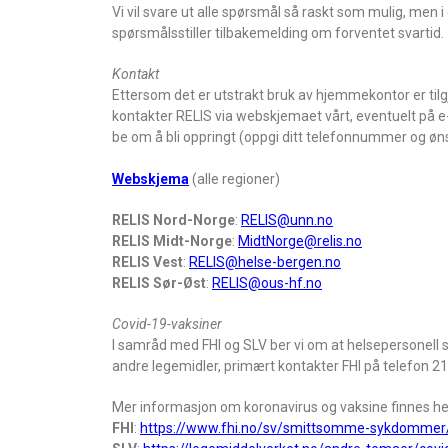
Vi vil svare ut alle spørsmål så raskt som mulig, men i en
spørsmålsstiller tilbakemelding om forventet svartid.
Kontakt
Ettersom det er utstrakt bruk av hjemmekontor er tilg
kontakter RELIS via webskjemaet vårt, eventuelt på e-
be om å bli oppringt (oppgi ditt telefonnummer og ø
Webskjema
(alle regioner)
RELIS Nord-Norge
:
RELIS@unn.no
RELIS Midt-Norge
:
MidtNorge@relis.no
RELIS Vest
:
RELIS@helse-bergen.no
RELIS Sør-Øst
:
RELIS@ous-hf.no
Covid-19-vaksiner
I samråd med FHI og SLV ber vi om at helsepersonel
andre legemidler, primært kontakter FHI på telefon 21
Mer informasjon om koronavirus og vaksine finnes he
FHI
:
https://www.fhi.no/sv/smittsomme-sykdommer