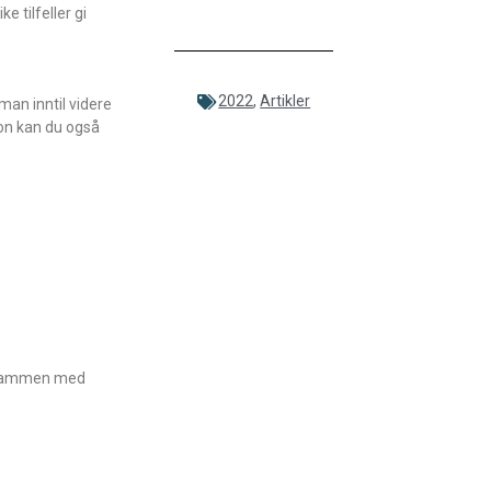
e tilfeller gi
2022
,
Artikler
man inntil videre
ion kan du også
e sammen med