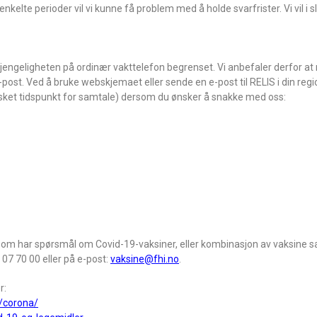
kelte perioder vil vi kunne få problem med å holde svarfrister. Vi vil i slik
jengeligheten på ordinær vakttelefon begrenset. Vi anbefaler derfor at 
post. Ved å bruke webskjemaet eller sende en e-post til RELIS i din reg
nsket tidspunkt for samtale) dersom du ønsker å snakke med oss:
l som har spørsmål om Covid-19-vaksiner, eller kombinasjon av vaksin
 07 70 00 eller på e-post:
vaksine@fhi.no
.
r:
/corona/