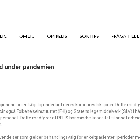
LIC
OM LIC
OM RELIS
SÖKTIPS
FRÅGA TILL L
eid under pandemien
egionene og er følgelig underlagt deres koronarestriksjoner. Dette medfø
tår også Folkehelseinstituttet (FHI) og Statens legemiddelverk (SLV) i h
ersonell. Dette medfører at RELIS har mindre kapasitet til annet arbeid
.
nvendelser som gjelder behandlingsvalg for enkeltpasienter i perioder m