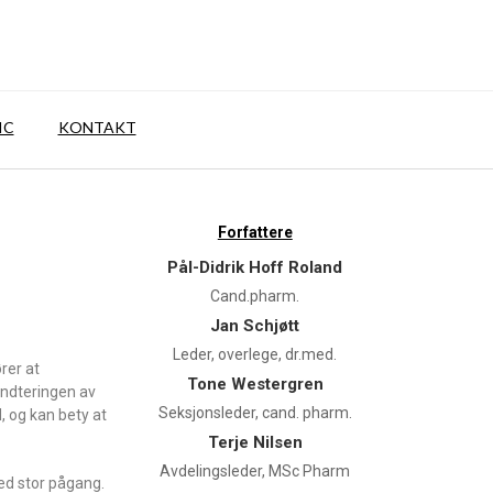
IC
KONTAKT
Forfattere
Pål-Didrik Hoff Roland
Cand.pharm.
Jan Schjøtt
Leder, overlege, dr.med.
rer at
Tone Westergren
åndteringen av
Seksjonsleder, cand. pharm.
, og kan bety at
Terje Nilsen
Avdelingsleder, MSc Pharm
ed stor pågang.