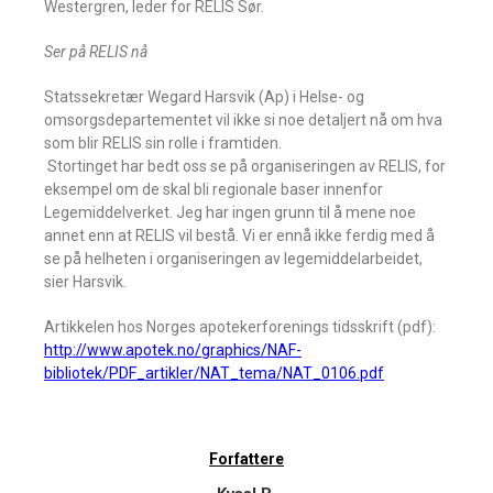
Westergren, leder for RELIS Sør.
Ser på RELIS nå
Statssekretær Wegard Harsvik (Ap) i Helse- og
omsorgsdepartementet vil ikke si noe detaljert nå om hva
som blir RELIS sin rolle i framtiden.
 Stortinget har bedt oss se på organiseringen av RELIS, for
eksempel om de skal bli regionale baser innenfor
Legemiddelverket. Jeg har ingen grunn til å mene noe
annet enn at RELIS vil bestå. Vi er ennå ikke ferdig med å
se på helheten i organiseringen av legemiddelarbeidet,
sier Harsvik.
Artikkelen hos Norges apotekerforenings tidsskrift (pdf):
http://www.apotek.no/graphics/NAF-
bibliotek/PDF_artikler/NAT_tema/NAT_0106.pdf
Forfattere