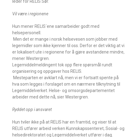
leder for RELIS Sør.
Vil være i regionene
Hun mener RELIS´ene samarbeider godt med
helsepersonell.
 Men det er mange i norsk helsevesen som jobber med
legemidler som ikke kjenner til oss. Derfor er det viktig at vi
er lokalisert ute i regionene for å gjøre avstandene mindre,
mener Westergren.
Legemiddelmeldingent tok opp flere spørsmål rundt
organisering og oppgaver hos RELIS.
 Mesteparten er avklart nå, men vi er fortsatt spente på
hva som legges i forslaget om en nærmere tilknytning til
Legemiddelverket. Helse- og omsorgsdepartementet
arbeider med dette nå, sier Westergren.
Ryddet opp i ansvaret
Hun tviler ikke på at RELIS har en framtid, og viser til at
RELIS utfører arbeid verken Kunnskapssenteret, Sosial- og
helsedirektoratet og Legemiddelverket utfører i dag.