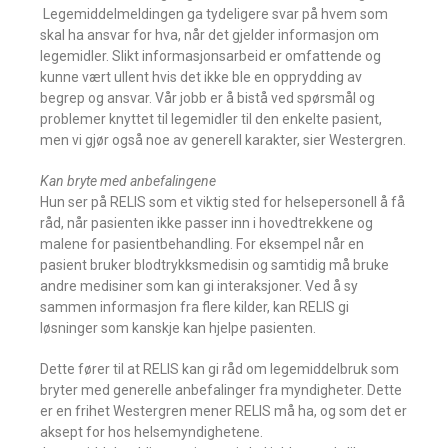
 Legemiddelmeldingen ga tydeligere svar på hvem som
skal ha ansvar for hva, når det gjelder informasjon om
legemidler. Slikt informasjonsarbeid er omfattende og
kunne vært ullent hvis det ikke ble en opprydding av
begrep og ansvar. Vår jobb er å bistå ved spørsmål og
problemer knyttet til legemidler til den enkelte pasient,
men vi gjør også noe av generell karakter, sier Westergren.
Kan bryte med anbefalingene
Hun ser på RELIS som et viktig sted for helsepersonell å få
råd, når pasienten ikke passer inn i hovedtrekkene og
malene for pasientbehandling. For eksempel når en
pasient bruker blodtrykksmedisin og samtidig må bruke
andre medisiner som kan gi interaksjoner. Ved å sy
sammen informasjon fra flere kilder, kan RELIS gi
løsninger som kanskje kan hjelpe pasienten.
Dette fører til at RELIS kan gi råd om legemiddelbruk som
bryter med generelle anbefalinger fra myndigheter. Dette
er en frihet Westergren mener RELIS må ha, og som det er
aksept for hos helsemyndighetene.