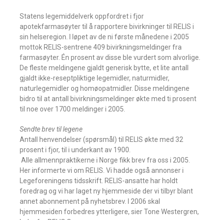
Statens legemiddelverk oppfordret i fjor
apotekfarmasøyter til å rapportere bivirkninger til RELIS i
sin helseregion. I løpet av de ni første månedene i 2005
mottok RELIS-sentrene 409 bivirkningsmeldinger fra
farmasøyter. Én prosent av disse ble vurdert som alvorlige.
De fleste meldingene gjaldt generisk bytte, et lite antall
gjaldt ikke-reseptpliktige legemidler, naturmidler,
naturlegemidler og homøopatmidler. Disse meldingene
bidro til at antall bivirkningsmeldinger økte med ti prosent
til noe over 1700 meldinger i 2005.
Sendte brev til legene
Antall henvendelser (spørsmål) til RELIS økte med 32
prosent i fjor, til i underkant av 1900.
 Alle allmennpraktikerne i Norge fikk brev fra oss i 2005.
Her informerte vi om RELIS. Vi hadde også annonser i
Legeforeningens tidsskrift. RELIS-ansatte har holdt
foredrag og vi har laget ny hjemmeside der vi tilbyr blant
annet abonnement på nyhetsbrev. I 2006 skal
hjemmesiden forbedres ytterligere, sier Tone Westergren,