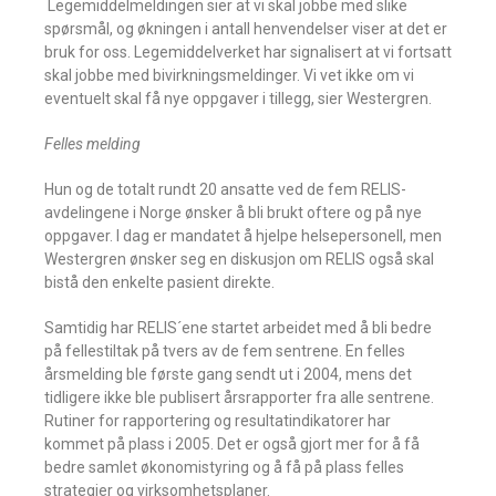
 Legemiddelmeldingen sier at vi skal jobbe med slike
spørsmål, og økningen i antall henvendelser viser at det er
bruk for oss. Legemiddelverket har signalisert at vi fortsatt
skal jobbe med bivirkningsmeldinger. Vi vet ikke om vi
eventuelt skal få nye oppgaver i tillegg, sier Westergren.
Felles melding
Hun og de totalt rundt 20 ansatte ved de fem RELIS-
avdelingene i Norge ønsker å bli brukt oftere og på nye
oppgaver. I dag er mandatet å hjelpe helsepersonell, men
Westergren ønsker seg en diskusjon om RELIS også skal
bistå den enkelte pasient direkte.
Samtidig har RELIS´ene startet arbeidet med å bli bedre
på fellestiltak på tvers av de fem sentrene. En felles
årsmelding ble første gang sendt ut i 2004, mens det
tidligere ikke ble publisert årsrapporter fra alle sentrene.
Rutiner for rapportering og resultatindikatorer har
kommet på plass i 2005. Det er også gjort mer for å få
bedre samlet økonomistyring og å få på plass felles
strategier og virksomhetsplaner.