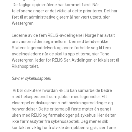
 De faglige spørsmålene har kommet først. Når
telefonene ringer er det viktig at dette prioriteres. Det har
ført til at administrative gjøremål har vært utsatt, sier
Westergren.
Lederne av de fem RELIS-avdelingene i Norge har avtalt
ansvarsområder seg imellom.  Dermed behøver ikke
Statens legemiddelverk og andre forholde seg til fem
avdelingsledere når de skal ta opp et tema, sier Tone
Westergren, leder for RELIS Sør. Avdelingen er lokalisert til
Rikshospitalet.
Savner sykehusapotek
 Vi bør diskutere hvordan RELIS kan samarbeide bedre
med helsepersonell som jobber med legemidler. Ett
eksempel er diskusjoner rundt bivirkningsmeldinger og
henvendelser. Dette er tema på faste møter én gang i
uken med RELIS og farmakologer på sykehus. Her deltar
ikke farmasøyter fra sykehusapotek. Jeg mener slik
kontakt er viktig for å utvikle den jobben vi gjør, sier Tone