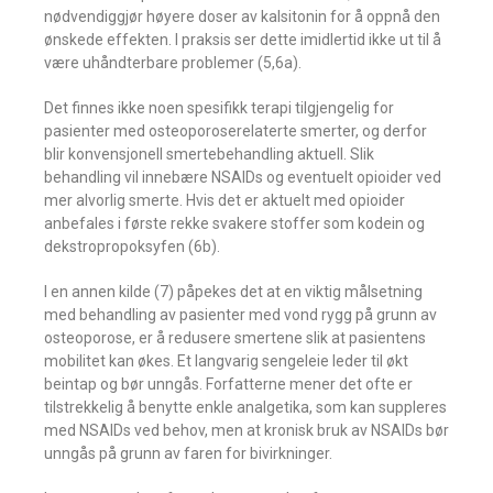
nødvendiggjør høyere doser av kalsitonin for å oppnå den
ønskede effekten. l praksis ser dette imidlertid ikke ut til å
være uhåndterbare problemer (5,6a).
Det finnes ikke noen spesifikk terapi tilgjengelig for
pasienter med osteoporoserelaterte smerter, og derfor
blir konvensjonell smertebehandling aktuell. Slik
behandling vil innebære NSAIDs og eventuelt opioider ved
mer alvorlig smerte. Hvis det er aktuelt med opioider
anbefales i første rekke svakere stoffer som kodein og
dekstropropoksyfen (6b).
l en annen kilde (7) påpekes det at en viktig målsetning
med behandling av pasienter med vond rygg på grunn av
osteoporose, er å redusere smertene slik at pasientens
mobilitet kan økes. Et langvarig sengeleie leder til økt
beintap og bør unngås. Forfatterne mener det ofte er
tilstrekkelig å benytte enkle analgetika, som kan suppleres
med NSAIDs ved behov, men at kronisk bruk av NSAIDs bør
unngås på grunn av faren for bivirkninger.