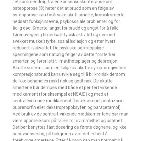
I et sammendrag fra en konsensuskonferanse om
osteoporose (8) heter det at brudd som en følge av
osteoporose kan forårsake akutt smerte, kronisk smerte,
nedsatt funksjonsevne, psykososiale problemer og for
tidlig død. Smerte, angst for brudd og angst for å falle
fører uvegerlig til nedsatt fysisk aktivitet og dermed
svekket muskelstyrke, sosial isolasjon og etter hvert
redusert livskvalitet. De psykiske og kroppslige
spenningene som naturlig følger av dette forsterker
smerten og fører lett til matthetsplager og depresjon.
Akutte smerter, som en følge av akutte symptomgivende
kompresjonsbrudd kan utvikle seg til å bli kronisk dersom
de ikke behandles raskt nok og godt nok. De akutte
smertene bør dempes med både et perifert virkende
medikament (for eksempel et NSAID) og med et
sentraltvirkende medikament (for eksempel pentazocin,
buprenorfin eller dekstropropoksyfen og paracetamol).
Ved bruk av de sentralt-virkende medikamentene bør man
være oppmerksom på faren for svimmelhet og ustøhet.
Det bør benyttes fast dosering de første døgnene, og ikke
behovsdosering, på bakgrunn av at det er best å
forebygge smertene. Etter få døgn kan man normalt gå