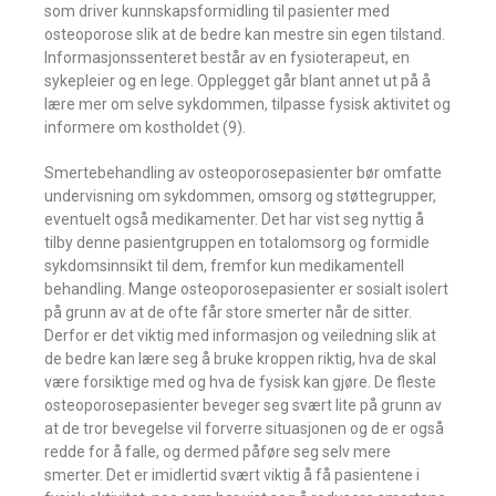
som driver kunnskapsformidling til pasienter med
osteoporose slik at de bedre kan mestre sin egen tilstand.
Informasjonssenteret består av en fysioterapeut, en
sykepleier og en lege. Opplegget går blant annet ut på å
lære mer om selve sykdommen, tilpasse fysisk aktivitet og
informere om kostholdet (9).
Smertebehandling av osteoporosepasienter bør omfatte
undervisning om sykdommen, omsorg og støttegrupper,
eventuelt også medikamenter. Det har vist seg nyttig å
tilby denne pasientgruppen en totalomsorg og formidle
sykdomsinnsikt til dem, fremfor kun medikamentell
behandling. Mange osteoporosepasienter er sosialt isolert
på grunn av at de ofte får store smerter når de sitter.
Derfor er det viktig med informasjon og veiledning slik at
de bedre kan lære seg å bruke kroppen riktig, hva de skal
være forsiktige med og hva de fysisk kan gjøre. De fleste
osteoporosepasienter beveger seg svært lite på grunn av
at de tror bevegelse vil forverre situasjonen og de er også
redde for å falle, og dermed påføre seg selv mere
smerter. Det er imidlertid svært viktig å få pasientene i