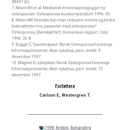
08497 (b).
7. Nilsen KH et al. Medisinsk informasjonsgruppe for
osteoporose. Osteoporose kurskompendium 1996: 45.
8. Nilsen IKK Hvordan kan man redusere smerte og bedre
livskvaliteten hos pasienter med osteoporose?
Osteoporose (Benskjørhet). Konsensus-rapport, Oslo
1996: 36-8.
9. Bugge C, fysioterapeut. Norsk Osteoporoseforenings
Informasjonssenter, Aker sykehus, pers. medd. 9.
desember 1997.
10. Magnet K, sykepleier Norsk Osteoporoseforenings
Informasjonssenter, Aker sykehus, pers. medd. 10.
desember 1997.
Forfattere
Carlson E, Westergren T.
1998
,
Artikler
,
Behandling