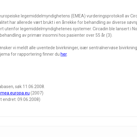
en europeiske legemiddelmyndighetens (EMEA) vurderingsprotokoll av Ci
litet har allerede vært brukt i en årrekke for behandling av diverse søv
ært utenfor legemiddelmyndighetenes systemer. Circadin ble lansert i No
 behandling av primær insomni hos pasienter over 55 år (3).
nsker vi meldt alle uventede bivirkninger, især sentralnervøse bivirknin
kjema for rapportering finner du
her
.
abasen, søk 11.06.2008.
emea.europa.eu
(2007)
t endret: 09.06.2008)