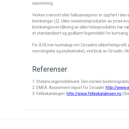
seponering.
Verken mareritt eller hallusinasjoner er oppført i d
bivirkninger (2). Ulike melatoninprodukter av ymse kva
bivirkningsovervåkning av slike helseprodukter har v
et standardisert og godkjent legemiddel for kortvarig
For å få mer kunnskap om Circadins sikkerhetsprofil, ø
nevrologiske og psykiatriske), ved bruk av Circadin. S
Referenser
1. Statens legemiddelverk. Den norske bivirkningsdat
2. EMEA. Assesment report for Circadin.
http://www.
3. Felleskatalogen.
http://www.felleskatalogen.no
(Sis