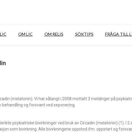
LIC
OM LIC
OM RELIS
SÖKTIPS
FRÅGA TILL L
din
adin (melatonin). Vi har sålangt i 2008 mottatt 3 meldinger på psykiatri
av behandling og forsvant ved seponering.
kte psykiatriske bivirkninger ved bruk av Circadin (melatonin) (1). I 2 a
inasjon som bivirkning. Alle bivirkningene oppstod ifm. oppstart og forsva