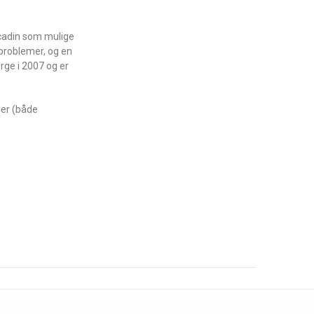
rcadin som mulige
nproblemer, og en
rge i 2007 og er
ger (både