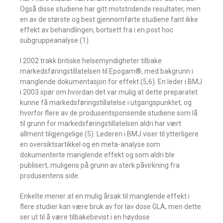
Også disse studiene har gitt motstridende resultater, men
en av de største og best gjennomførte studiene fant ikke
effekt av behandlingen, bortsett fra i en post hoc
subgruppeanalyse (1).
I 2002 trakk britiske helsemyndigheter tilbake
markedsføringstillatelsen til Epogam®, med bakgrunn i
manglende dokumentasjon for effekt (5,6). En leder i BMJ
i 2003 spør om hvordan det var mulig at dette preparatet
kunne få markedsføringstillatelse i utgangspunktet, og
hvorfor flere av de produsentsponsende studiene som lå
til grunn for markedsføringstillatelsen aldri har vært
allment tilgjengelige (5). Lederen i BMJ viser til ytterligere
en oversiktsartikkel og en meta-analyse som
dokumenterte manglende effekt og som aldri ble
publisert, muligens på grunn av sterk påvirkning fra
produsentens side.
Enkelte mener at en mulig årsak til manglende effekt i
flere studier kan være bruk av for lav dose GLA, men dette
ser ut til å være tilbakebevist i en høydose