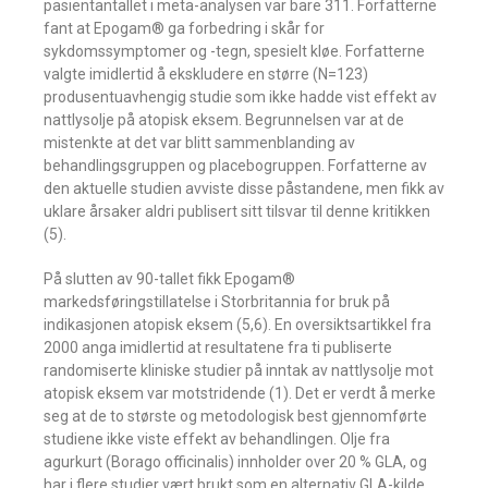
pasientantallet i meta-analysen var bare 311. Forfatterne
fant at Epogam® ga forbedring i skår for
sykdomssymptomer og -tegn, spesielt kløe. Forfatterne
valgte imidlertid å ekskludere en større (N=123)
produsentuavhengig studie som ikke hadde vist effekt av
nattlysolje på atopisk eksem. Begrunnelsen var at de
mistenkte at det var blitt sammenblanding av
behandlingsgruppen og placebogruppen. Forfatterne av
den aktuelle studien avviste disse påstandene, men fikk av
uklare årsaker aldri publisert sitt tilsvar til denne kritikken
(5).
På slutten av 90-tallet fikk Epogam®
markedsføringstillatelse i Storbritannia for bruk på
indikasjonen atopisk eksem (5,6). En oversiktsartikkel fra
2000 anga imidlertid at resultatene fra ti publiserte
randomiserte kliniske studier på inntak av nattlysolje mot
atopisk eksem var motstridende (1). Det er verdt å merke
seg at de to største og metodologisk best gjennomførte
studiene ikke viste effekt av behandlingen. Olje fra
agurkurt (Borago officinalis) innholder over 20 % GLA, og
har i flere studier vært brukt som en alternativ GLA-kilde.