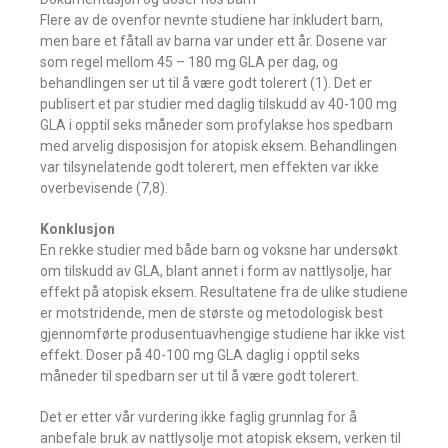
Flere av de ovenfor nevnte studiene har inkludert barn,
men bare et fåtall av barna var under ett år. Dosene var
som regel mellom 45 – 180 mg GLA per dag, og
behandlingen ser ut til å være godt tolerert (1). Det er
publisert et par studier med daglig tilskudd av 40-100 mg
GLA i opptil seks måneder som profylakse hos spedbarn
med arvelig disposisjon for atopisk eksem. Behandlingen
var tilsynelatende godt tolerert, men effekten var ikke
overbevisende (7,8).
Konklusjon
En rekke studier med både barn og voksne har undersøkt
om tilskudd av GLA, blant annet i form av nattlysolje, har
effekt på atopisk eksem. Resultatene fra de ulike studiene
er motstridende, men de største og metodologisk best
gjennomførte produsentuavhengige studiene har ikke vist
effekt. Doser på 40-100 mg GLA daglig i opptil seks
måneder til spedbarn ser ut til å være godt tolerert.
Det er etter vår vurdering ikke faglig grunnlag for å
anbefale bruk av nattlysolje mot atopisk eksem, verken til