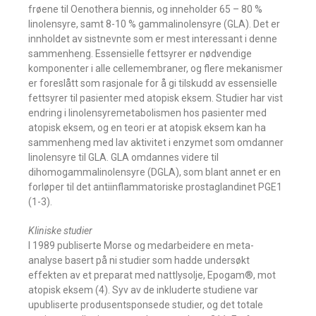
frøene til Oenothera biennis, og inneholder 65 – 80 %
linolensyre, samt 8-10 % gammalinolensyre (GLA). Det er
innholdet av sistnevnte som er mest interessant i denne
sammenheng. Essensielle fettsyrer er nødvendige
komponenter i alle cellemembraner, og flere mekanismer
er foreslått som rasjonale for å gi tilskudd av essensielle
fettsyrer til pasienter med atopisk eksem. Studier har vist
endring i linolensyremetabolismen hos pasienter med
atopisk eksem, og en teori er at atopisk eksem kan ha
sammenheng med lav aktivitet i enzymet som omdanner
linolensyre til GLA. GLA omdannes videre til
dihomogammalinolensyre (DGLA), som blant annet er en
forløper til det antiinflammatoriske prostaglandinet PGE1
(1-3).
Kliniske studier
I 1989 publiserte Morse og medarbeidere en meta-
analyse basert på ni studier som hadde undersøkt
effekten av et preparat med nattlysolje, Epogam®, mot
atopisk eksem (4). Syv av de inkluderte studiene var
upubliserte produsentsponsede studier, og det totale