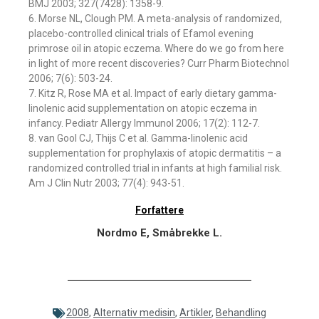
BMJ 2003; 327(7428): 1358-9.
6. Morse NL, Clough PM. A meta-analysis of randomized,
placebo-controlled clinical trials of Efamol evening
primrose oil in atopic eczema. Where do we go from here
in light of more recent discoveries? Curr Pharm Biotechnol
2006; 7(6): 503-24.
7. Kitz R, Rose MA et al. Impact of early dietary gamma-
linolenic acid supplementation on atopic eczema in
infancy. Pediatr Allergy Immunol 2006; 17(2): 112-7.
8. van Gool CJ, Thijs C et al. Gamma-linolenic acid
supplementation for prophylaxis of atopic dermatitis – a
randomized controlled trial in infants at high familial risk.
Am J Clin Nutr 2003; 77(4): 943-51.
Forfattere
Nordmo E, Småbrekke L.
2008
,
Alternativ medisin
,
Artikler
,
Behandling