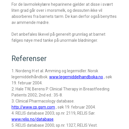
For de lavmolekylære heparinene gjelder at disse i svært
liten grad går over i morsmelk, og dessuten ikke vil
absorberes fra barnets tarm. De kan derfor også benyttes
av ammende mødre.
Det anbefales likevel på generelt grunnlag at barnet
følges nøye med tanke på unormale blødninger.
Referenser
1. Nordeng H et al. Amming og legemidler. Norsk
legemiddelhåndbok.
www.legemiddelhandboka.no
, søk
19. februar 2004.
2. Hale TW, Berens P. Clinical Therapy in Breastfeeding
Patients 2002; 2nd ed.: 35-8.
3. Clinical Pharmacology database.
http://www.cp.gsm.com
, søk 19. februar 2004.
4. RELIS database 2003; sp.nr. 2119, RELIS Sør.
www.relis.no/database
.
5. RELIS database 2000; sp.nr. 1327, RELIS Vest.