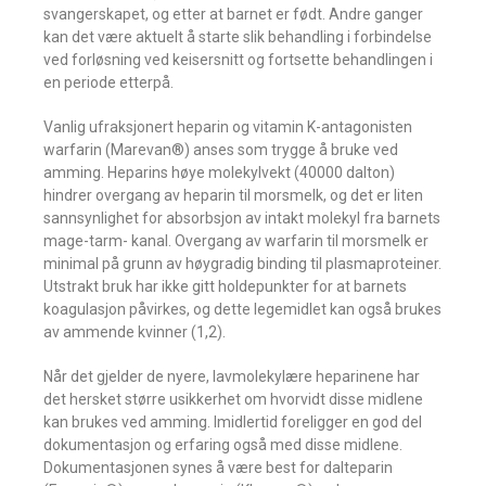
svangerskapet, og etter at barnet er født. Andre ganger
kan det være aktuelt å starte slik behandling i forbindelse
ved forløsning ved keisersnitt og fortsette behandlingen i
en periode etterpå.
Vanlig ufraksjonert heparin og vitamin K-antagonisten
warfarin (Marevan®) anses som trygge å bruke ved
amming. Heparins høye molekylvekt (40000 dalton)
hindrer overgang av heparin til morsmelk, og det er liten
sannsynlighet for absorbsjon av intakt molekyl fra barnets
mage-tarm- kanal. Overgang av warfarin til morsmelk er
minimal på grunn av høygradig binding til plasmaproteiner.
Utstrakt bruk har ikke gitt holdepunkter for at barnets
koagulasjon påvirkes, og dette legemidlet kan også brukes
av ammende kvinner (1,2).
Når det gjelder de nyere, lavmolekylære heparinene har
det hersket større usikkerhet om hvorvidt disse midlene
kan brukes ved amming. Imidlertid foreligger en god del
dokumentasjon og erfaring også med disse midlene.
Dokumentasjonen synes å være best for dalteparin