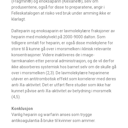
(Fragmin®) og enoksaparin (Klexane®), selv om
produsentene, også for disse to preparatene, angir i
Felleskatalogen at risiko ved bruk under amming ikke er
klarlagt.
Dalteparin og enoksaparin er lavmolekylære fraksjoner av
heparin med molekylvekt på 2000-9000 dalton. Som
tidligere omtalt for heparin, er også disse molekylene for
store til å kunne gå over i morsmelken i klinisk relevante
konsentrasjoner. Videre inaktiveres de i mage-
tarmkanalen etter peroral administrasjon, og de vil derfor
ikke absorberes systemisk hos barnet selv om de skulle gå
over i morsmelken (2,3). De lavmolekylære heparinene
utøver en antitrombotisk effekt som korrelerer med deres
anti-Xa-aktivitet. Det er utført flere studier som ikke har
kunnet påvise anti-Xa-aktivitet av betydning i morsmelk
(4,5).
Konklusjon
Vanlig heparin og warfarin anses som trygge
antikoagulantia å bruke til kvinner som ammer.