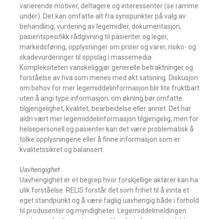
varierende motiver, deltagere og interessenter (se ramme
under). Det kan omfatte alt fra synspunkter på valg av
behandling, vurdering av legemidler, dokumentasjon,
pasientspesifikk rådgivning til pasienter og leger,
markedsføring, opplysninger om priser og varer, risiko- og
skadevurderinger til oppslag i massemedia.
Kompleksiteten vanskeliggjør generelle betraktninger og
forståelse av hva som menes med økt satsning. Diskusjon
om behov for mer legemiddelinformasjon blir lite fruktbart
uten å angi type informasjon, om økning bør omfatte
tilgjengelighet, kvalitet, bearbeidelse eller annet. Det har
aldri vært mer legemiddelinformasjon tilgjengelig, men for
helsepersonell og pasienter kan det være problematisk å
tolke opplysningene eller å finne informasjon som er
kvalitetssikret og balansert.
Uavhengighet
Uavhengighet er et begrep hvor forskjellige aktører kan ha
ulik forståelse. RELIS forstår det som frihet til å innta et
eget standpunkt og å være faglig uavhengig både i forhold
til produsenter og myndigheter. Legemiddelmeldingen