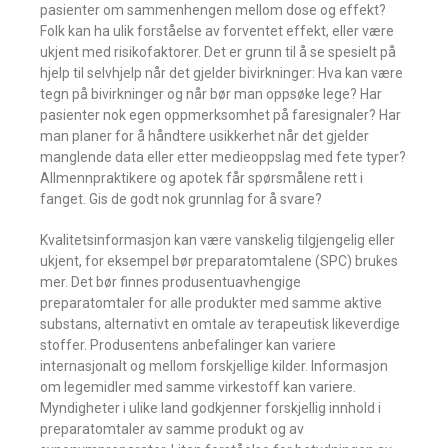
pasienter om sammenhengen mellom dose og effekt?
Folk kan ha ulik forståelse av forventet effekt, eller være
ukjent med risikofaktorer. Det er grunn til å se spesielt på
hjelp til selvhjelp når det gjelder bivirkninger: Hva kan være
tegn på bivirkninger og når bør man oppsøke lege? Har
pasienter nok egen oppmerksomhet på faresignaler? Har
man planer for å håndtere usikkerhet når det gjelder
manglende data eller etter medieoppslag med fete typer?
Allmennpraktikere og apotek får spørsmålene rett i
fanget. Gis de godt nok grunnlag for å svare?
Kvalitetsinformasjon kan være vanskelig tilgjengelig eller
ukjent, for eksempel bør preparatomtalene (SPC) brukes
mer. Det bør finnes produsentuavhengige
preparatomtaler for alle produkter med samme aktive
substans, alternativt en omtale av terapeutisk likeverdige
stoffer. Produsentens anbefalinger kan variere
internasjonalt og mellom forskjellige kilder. Informasjon
om legemidler med samme virkestoff kan variere.
Myndigheter i ulike land godkjenner forskjellig innhold i
preparatomtaler av samme produkt og av