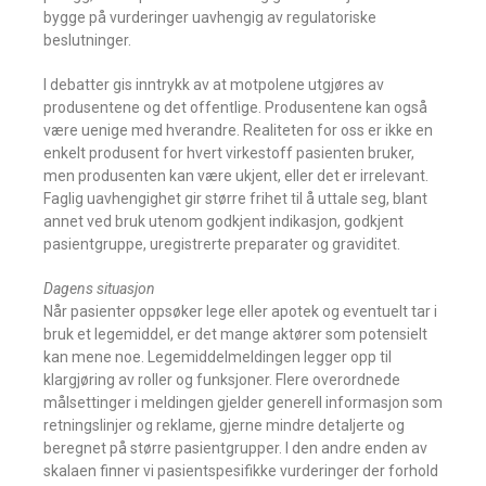
bygge på vurderinger uavhengig av regulatoriske
beslutninger.
I debatter gis inntrykk av at motpolene utgjøres av
produsentene og det offentlige. Produsentene kan også
være uenige med hverandre. Realiteten for oss er ikke en
enkelt produsent for hvert virkestoff pasienten bruker,
men produsenten kan være ukjent, eller det er irrelevant.
Faglig uavhengighet gir større frihet til å uttale seg, blant
annet ved bruk utenom godkjent indikasjon, godkjent
pasientgruppe, uregistrerte preparater og graviditet.
Dagens situasjon
Når pasienter oppsøker lege eller apotek og eventuelt tar i
bruk et legemiddel, er det mange aktører som potensielt
kan mene noe. Legemiddelmeldingen legger opp til
klargjøring av roller og funksjoner. Flere overordnede
målsettinger i meldingen gjelder generell informasjon som
retningslinjer og reklame, gjerne mindre detaljerte og
beregnet på større pasientgrupper. I den andre enden av
skalaen finner vi pasientspesifikke vurderinger der forhold