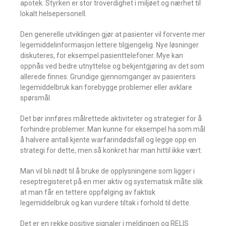
apotek. Styrken er stor troverdighet i miljøet og nærhet til
lokalt helsepersonell.
Den generelle utviklingen gjør at pasienter vil forvente mer
legemiddelinformasjon lettere tilgjengelig. Nye løsninger
diskuteres, for eksempel pasienttelefoner. Mye kan
oppnås ved bedre utnyttelse og bekjentgjøring av det som
allerede finnes. Grundige gjennomganger av pasienters
legemiddelbruk kan forebygge problemer eller avklare
spørsmål.
Det bør innføres målrettede aktiviteter og strategier for å
forhindre problemer. Man kunne for eksempel ha som mål
å halvere antall kjente warfarindødsfall og legge opp en
strategi for dette, men så konkret har man hittil ikke vært.
Man vil bli nødt til å bruke de opplysningene som ligger i
reseptregisteret på en mer aktiv og systematisk måte slik
at man får en tettere oppfølging av faktisk
legemiddelbruk og kan vurdere tiltak i forhold til dette.
Det er en rekke positive signaler i meldingen og RELIS