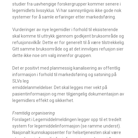
studier fra uavhengige forskergrupper kommer senere i
legemidlets livssyklus. Vi har sannsynligvis ikke gode nok
systemer for å samle erfaringer etter markedsføring.
Vurderinger av nye legemidler i forhold til eksisterende
skal komme til uttrykk gjennom godkjent bruksområde og
refusjonsvilkår. Dette er for generelt til å være tilstrekkelig.
Gitt samme bruksområde og at det innvilges refusjon sier
dette ikke noe om valg innenfor gruppen.
Det er positivt med planmessig kanalisering av offentlig
informasjon i forhold til markedsføring og satsning på
SLVs leg
emiddelanmeldelser. Det skal legges mer vekt på
pasientinformasjon og mer tilgjengelig dokumentasjon av
legemidlers effekt og sikkerhet.
Fremtidig organisering
Forslaget i Legemiddelmeldingen legger opp til et tredelt
system for legemiddelinformasjon (se ramme underst).
Nasjonalt kunnskapssenter for helsetjenesten skal være