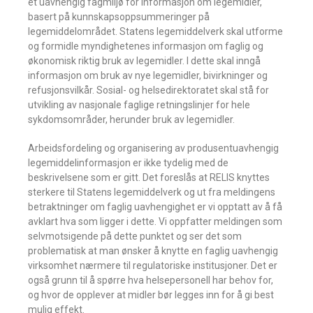
et uavhengig fagmiljø for informasjon om legemidler,
basert på kunnskapsoppsummeringer på
legemiddelområdet. Statens legemiddelverk skal utforme
og formidle myndighetenes informasjon om faglig og
økonomisk riktig bruk av legemidler. I dette skal inngå
informasjon om bruk av nye legemidler, bivirkninger og
refusjonsvilkår. Sosial- og helsedirektoratet skal stå for
utvikling av nasjonale faglige retningslinjer for hele
sykdomsområder, herunder bruk av legemidler.
Arbeidsfordeling og organisering av produsentuavhengig
legemiddelinformasjon er ikke tydelig med de
beskrivelsene som er gitt. Det foreslås at RELIS knyttes
sterkere til Statens legemiddelverk og ut fra meldingens
betraktninger om faglig uavhengighet er vi opptatt av å få
avklart hva som ligger i dette. Vi oppfatter meldingen som
selvmotsigende på dette punktet og ser det som
problematisk at man ønsker å knytte en faglig uavhengig
virksomhet nærmere til regulatoriske institusjoner. Det er
også grunn til å spørre hva helsepersonell har behov for,
og hvor de opplever at midler bør legges inn for å gi best
mulig effekt.