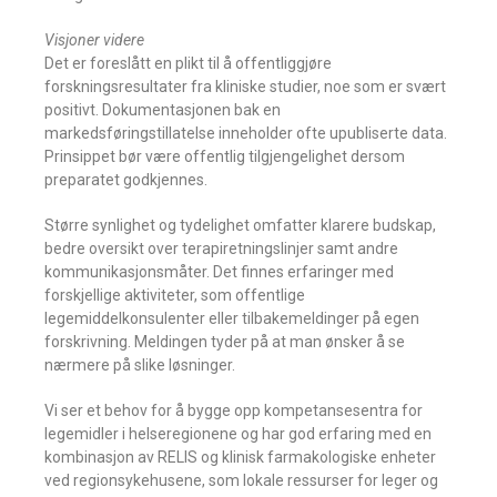
Visjoner videre
Det er foreslått en plikt til å offentliggjøre
forskningsresultater fra kliniske studier, noe som er svært
positivt. Dokumentasjonen bak en
markedsføringstillatelse inneholder ofte upubliserte data.
Prinsippet bør være offentlig tilgjengelighet dersom
preparatet godkjennes.
Større synlighet og tydelighet omfatter klarere budskap,
bedre oversikt over terapiretningslinjer samt andre
kommunikasjonsmåter. Det finnes erfaringer med
forskjellige aktiviteter, som offentlige
legemiddelkonsulenter eller tilbakemeldinger på egen
forskrivning. Meldingen tyder på at man ønsker å se
nærmere på slike løsninger.
Vi ser et behov for å bygge opp kompetansesentra for
legemidler i helseregionene og har god erfaring med en
kombinasjon av RELIS og klinisk farmakologiske enheter
ved regionsykehusene, som lokale ressurser for leger og