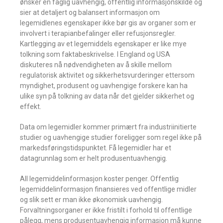
ønsker en faglig uavhengig, offentlig informasjonskilde og
sier at detaljert og balansert informasjon om
legemidlenes egenskaper ikke bør gis av organer som er
involvert i terapianbefalinger eller refusjonsregler.
Kartlegging av et legemiddels egenskaper er like mye
tolkning som faktabeskrivelse. I England og USA
diskuteres nå nødvendigheten av å skille mellom
regulatorisk aktivitet og sikkerhetsvurderinger ettersom
myndighet, produsent og uavhengige forskere kan ha
ulike syn på tolkning av data når det gjelder sikkerhet og
effekt.
Data om legemidler kommer primært fra industriinitierte
studier og uavhengige studier foreligger som regel ikke på
markedsføringstidspunktet. Få legemidler har et
datagrunnlag som er helt produsentuavhengig.
All legemiddelinformasjon koster penger. Offentlig
legemiddelinformasjon finansieres ved offentlige midler
og slik sett er man ikke økonomisk uavhengig.
Forvaltningsorganer er ikke fristilt i forhold til offentlige
pålegg, mens produsentuavhengig informasjon må kunne