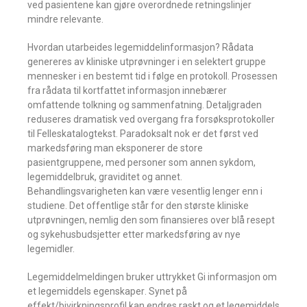
ved pasientene kan gjøre overordnede retningslinjer
mindre relevante.
Hvordan utarbeides legemiddelinformasjon? Rådata
genereres av kliniske utprøvninger i en selektert gruppe
mennesker i en bestemt tid i følge en protokoll. Prosessen
fra rådata til kortfattet informasjon innebærer
omfattende tolkning og sammenfatning. Detaljgraden
reduseres dramatisk ved overgang fra forsøksprotokoller
til Felleskatalogtekst. Paradoksalt nok er det først ved
markedsføring man eksponerer de store
pasientgruppene, med personer som annen sykdom,
legemiddelbruk, graviditet og annet.
Behandlingsvarigheten kan være vesentlig lenger enn i
studiene. Det offentlige står for den største kliniske
utprøvningen, nemlig den som finansieres over blå resept
og sykehusbudsjetter etter markedsføring av nye
legemidler.
Legemiddelmeldingen bruker uttrykket Gi informasjon om
et legemiddels egenskaper. Synet på
effekt/bivirkningsprofil kan endres raskt og et legemiddels