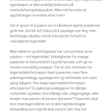
egenskaper er ikke endelig beskrevet på
markedsføringstidspunktet. Man må forvente at
oppfatningen vil endres etter hvert.
Det er grunn til å spørre om vi håndterer kjente problemer
godt nok. Det blir lett fokus på å oppdage nye ting, men
bivirkninger skyldes vel så ofte kjente forhold for
veletablerte legemidler.
Mye reklame og retningslinjer har som premiss at en
sykdom – ett legemiddel. Virkeligheten for mange
pasienter er komorbiditet og polyfarmasi, som gir en
mindre oversiktlig situasjon. Det er stor interesse for
legemiddelinformasjon blant pasienter, men flere
pakningsvedlegg, oppslagsverk og nettsteder enn noen
gang tidligere. Hva slags legemiddelinformasjon
etterspørres? Er pakningsvedleggene for dårlige,
nettsteder og bøker uforståelige eller utilgjengelige, eller
ønsker man person-til-person-tjenester? Pasienten skal
leve med legemidlene, en til dels høyteknologisk
behandling som legfolk skal mestre selv. Hva tror