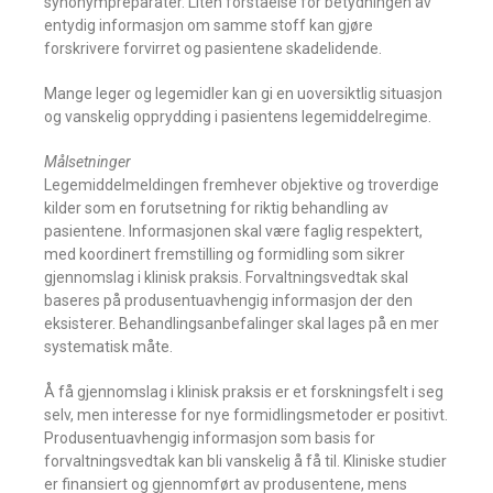
synonympreparater. Liten forståelse for betydningen av
entydig informasjon om samme stoff kan gjøre
forskrivere forvirret og pasientene skadelidende.
Mange leger og legemidler kan gi en uoversiktlig situasjon
og vanskelig opprydding i pasientens legemiddelregime.
Målsetninger
Legemiddelmeldingen fremhever objektive og troverdige
kilder som en forutsetning for riktig behandling av
pasientene. Informasjonen skal være faglig respektert,
med koordinert fremstilling og formidling som sikrer
gjennomslag i klinisk praksis. Forvaltningsvedtak skal
baseres på produsentuavhengig informasjon der den
eksisterer. Behandlingsanbefalinger skal lages på en mer
systematisk måte.
Å få gjennomslag i klinisk praksis er et forskningsfelt i seg
selv, men interesse for nye formidlingsmetoder er positivt.
Produsentuavhengig informasjon som basis for
forvaltningsvedtak kan bli vanskelig å få til. Kliniske studier
er finansiert og gjennomført av produsentene, mens