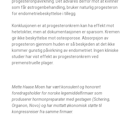
progesteronpåvirkning. Det advares derfor mot at kvinner
som får østrogenbehandling, bruker naturlig progesteron
for endometriebeskyttelse i tillegg.
Konklusjonen er at progesteronkrem kan ha effekt mot
hetetokter, men at dokumentasjonen er sparsom. Kremen
gir ikke beskyttelse mot osteoporose. Absorpsjon av
progesteron gjennom huden er så beskjeden at det ikke
kommer gunstig påvirkning av endometriet. Ingen kliniske
studier har vist effekt av progesteronkrem ved
premenstruelle plager.
Mette Haase Moen har vært konsulent og honorert
foredragsholder for norske legemiddelfirmaer som
produserer hormonpreparater med gestagen (Schering,
Organon, Novo) og har mottatt økonomisk støtte til
kongressreiser fra samme firmaer.