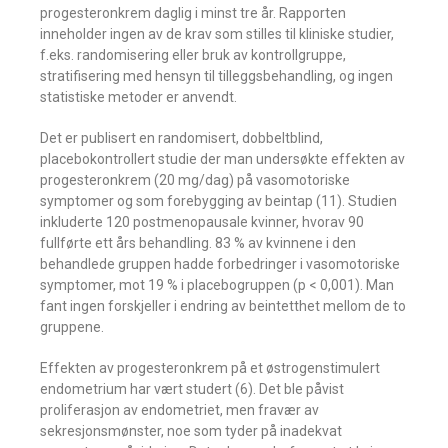
progesteronkrem daglig i minst tre år. Rapporten
inneholder ingen av de krav som stilles til kliniske studier,
f.eks. randomisering eller bruk av kontrollgruppe,
stratifisering med hensyn til tilleggsbehandling, og ingen
statistiske metoder er anvendt.
Det er publisert en randomisert, dobbeltblind,
placebokontrollert studie der man undersøkte effekten av
progesteronkrem (20 mg/dag) på vasomotoriske
symptomer og som forebygging av beintap (11). Studien
inkluderte 120 postmenopausale kvinner, hvorav 90
fullførte ett års behandling. 83 % av kvinnene i den
behandlede gruppen hadde forbedringer i vasomotoriske
symptomer, mot 19 % i placebogruppen (p < 0,001). Man
fant ingen forskjeller i endring av beintetthet mellom de to
gruppene.
Effekten av progesteronkrem på et østrogenstimulert
endometrium har vært studert (6). Det ble påvist
proliferasjon av endometriet, men fravær av
sekresjonsmønster, noe som tyder på inadekvat