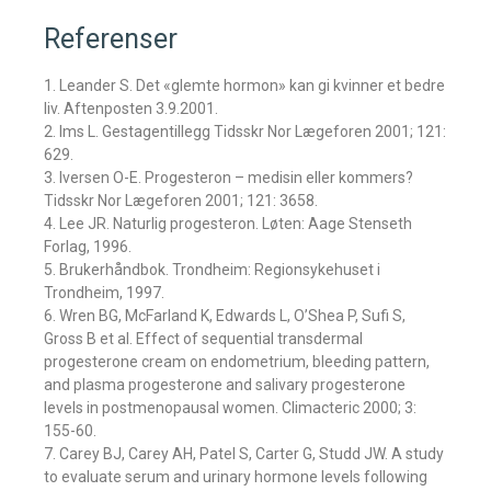
Referenser
1. Leander S. Det «glemte hormon» kan gi kvinner et bedre
liv. Aftenposten 3.9.2001.
2. Ims L. Gestagentillegg Tidsskr Nor Lægeforen 2001; 121:
629.
3. Iversen O-E. Progesteron – medisin eller kommers?
Tidsskr Nor Lægeforen 2001; 121: 3658.
4. Lee JR. Naturlig progesteron. Løten: Aage Stenseth
Forlag, 1996.
5. Brukerhåndbok. Trondheim: Regionsykehuset i
Trondheim, 1997.
6. Wren BG, McFarland K, Edwards L, O’Shea P, Sufi S,
Gross B et al. Effect of sequential transdermal
progesterone cream on endometrium, bleeding pattern,
and plasma progesterone and salivary progesterone
levels in postmenopausal women. Climacteric 2000; 3:
155-60.
7. Carey BJ, Carey AH, Patel S, Carter G, Studd JW. A study
to evaluate serum and urinary hormone levels following