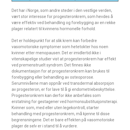
Det har i Norge, som andre steder i den vestlige verden,
vært stor interesse for progesteronkrem, som hevdes å
være effektiv ved behandling og forebygging av en rekke
plager relatert til kvinnens hormonelle forhold.
Det er holdepunkt for at slik krem kan forbedre
vasomotoriske symptomer som hetetokter hos noen
kvinner etter menopausen. Det er imidlertid ikke i
vitenskapelige studier vist at progesteronkrem har effekt
ved premenstruelt syndrom. Det finnes ikke
dokumentasjon for at progesteronkrem kan brukes til
forebygging eller behandling av osteoporose.
Serumnivåene man oppnår ved transdermal absorpsjon
av progesteron, er for lave til å gi endometriebeskyttelse.
Progesteronkrem kan derfor ikke anbefales som
erstatning for gestagener ved hormonsubstitusjonsterapi.
Kvinner som, med eller uten legekontroll, starter
behandling med progesteronkrem, må kjenne til disse
begrensningene. Det er bare effekten på vasomotoriske
plager de selv er i stand til å vurdere.