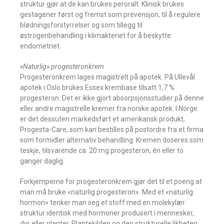
struktur gjør at de kan brukes peroralt. Klinisk brukes
gestagener først og fremst som prevensjon, til å regulere
blødningsforstyrrelser og som tillegg til
østrogenbehandling i klimakteriet for å beskytte
endometriet.
«Naturlig» progesteronkrem
Progesteronkrem lages magistrelt på apotek. På Ullevål
apotek i Oslo brukes Essex krembase tilsatt 1,7 %
progesteron. Det er ikke gjort absorpsjonsstudier på denne
eller andre magistrelle kremer fra norske apotek. I Norge
er det dessuten markedsført et amerikansk produkt,
Progesta-Care, som kan bestilles på postordre fra et firma
som formidler alternativ behandling. Kremen doseres som
teskje, tilsvarende ca. 20 mg progesteron, én eller to
ganger daglig.
Forkjemperne for progesteronkrem gjør det til et poeng at
man må bruke «naturlig progesteron». Med et «naturlig
hormon» tenker man seg et stoff med en molekylær
struktur identisk med hormoner produsert i mennesker,
dyr eller planter. Plantekilden og den strukturelle likheten