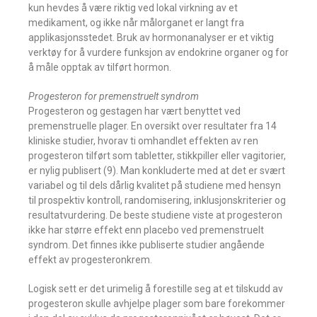
kun hevdes å være riktig ved lokal virkning av et
medikament, og ikke når målorganet er langt fra
applikasjonsstedet. Bruk av hormonanalyser er et viktig
verktøy for å vurdere funksjon av endokrine organer og for
å måle opptak av tilført hormon.
Progesteron for premenstruelt syndrom
Progesteron og gestagen har vært benyttet ved
premenstruelle plager. En oversikt over resultater fra 14
kliniske studier, hvorav ti omhandlet effekten av ren
progesteron tilført som tabletter, stikkpiller eller vagitorier,
er nylig publisert (9). Man konkluderte med at det er svært
variabel og til dels dårlig kvalitet på studiene med hensyn
til prospektiv kontroll, randomisering, inklusjonskriterier og
resultatvurdering. De beste studiene viste at progesteron
ikke har større effekt enn placebo ved premenstruelt
syndrom. Det finnes ikke publiserte studier angående
effekt av progesteronkrem.
Logisk sett er det urimelig å forestille seg at et tilskudd av
progesteron skulle avhjelpe plager som bare forekommer