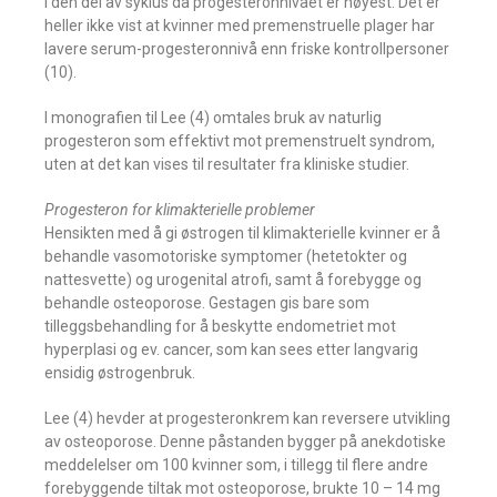
i den del av syklus da progesteronnivået er høyest. Det er
heller ikke vist at kvinner med premenstruelle plager har
lavere serum-progesteronnivå enn friske kontrollpersoner
(10).
I monografien til Lee (4) omtales bruk av naturlig
progesteron som effektivt mot premenstruelt syndrom,
uten at det kan vises til resultater fra kliniske studier.
Progesteron for klimakterielle problemer
Hensikten med å gi østrogen til klimakterielle kvinner er å
behandle vasomotoriske symptomer (hetetokter og
nattesvette) og urogenital atrofi, samt å forebygge og
behandle osteoporose. Gestagen gis bare som
tilleggsbehandling for å beskytte endometriet mot
hyperplasi og ev. cancer, som kan sees etter langvarig
ensidig østrogenbruk.
Lee (4) hevder at progesteronkrem kan reversere utvikling
av osteoporose. Denne påstanden bygger på anekdotiske
meddelelser om 100 kvinner som, i tillegg til flere andre
forebyggende tiltak mot osteoporose, brukte 10 – 14 mg