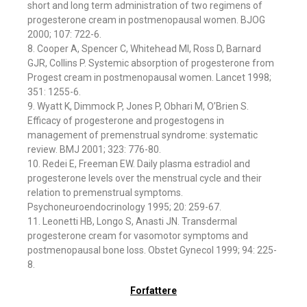
short and long term administration of two regimens of
progesterone cream in postmenopausal women. BJOG
2000; 107: 722-6.
8. Cooper A, Spencer C, Whitehead MI, Ross D, Barnard
GJR, Collins P. Systemic absorption of progesterone from
Progest cream in postmenopausal women. Lancet 1998;
351: 1255-6.
9. Wyatt K, Dimmock P, Jones P, Obhari M, O’Brien S.
Efficacy of progesterone and progestogens in
management of premenstrual syndrome: systematic
review. BMJ 2001; 323: 776-80.
10. Redei E, Freeman EW. Daily plasma estradiol and
progesterone levels over the menstrual cycle and their
relation to premenstrual symptoms.
Psychoneuroendocrinology 1995; 20: 259-67.
11. Leonetti HB, Longo S, Anasti JN. Transdermal
progesterone cream for vasomotor symptoms and
postmenopausal bone loss. Obstet Gynecol 1999; 94: 225-
8.
Forfattere