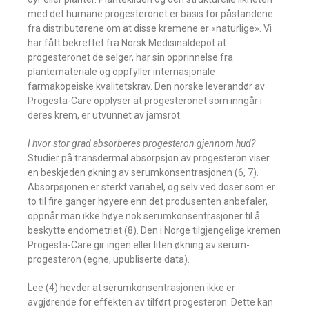
med det humane progesteronet er basis for påstandene
fra distributørene om at disse kremene er «naturlige». Vi
har fått bekreftet fra Norsk Medisinaldepot at
progesteronet de selger, har sin opprinnelse fra
plantemateriale og oppfyller internasjonale
farmakopeiske kvalitetskrav. Den norske leverandør av
Progesta-Care opplyser at progesteronet som inngår i
deres krem, er utvunnet av jamsrot.
I hvor stor grad absorberes progesteron gjennom hud?
Studier på transdermal absorpsjon av progesteron viser
en beskjeden økning av serumkonsentrasjonen (6, 7).
Absorpsjonen er sterkt variabel, og selv ved doser som er
to til fire ganger høyere enn det produsenten anbefaler,
oppnår man ikke høye nok serumkonsentrasjoner til å
beskytte endometriet (8). Den i Norge tilgjengelige kremen
Progesta-Care gir ingen eller liten økning av serum-
progesteron (egne, upubliserte data).
Lee (4) hevder at serumkonsentrasjonen ikke er
avgjørende for effekten av tilført progesteron. Dette kan