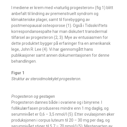
I mediene er krem med «naturlig progesteron» (fig 1) blitt
anbefalt til lindring av premenstruelt syndrom og
klimakteriske plager, samt til forebygging av
postmenopausal osteoporose (1). Også i Tidsskriftets
korrespondansespalte har man diskutert transdermal
tilførsel av progesteron (2, 3). Mye av entusiasmen for
dette produktet bygger på erfaringer fra en amerikansk
lege, John R. Lee (4). Vi har gjennomgått hans
publikasjoner samt annen dokumentasjonen for denne
behandlingen.
Figur 1
Struktur av steroidmolekylet progesteron.
Progesteron og gestagen
Progesteron dannes både i ovariene og i binyrene. I
follikulærfasen produseres mindre enn 1 mg daglig, og
serumnivået er 0,6 – 3,5 nmol/l (5). Etter ovulasjonen øker
produksjonen i corpus luteum til 20 – 30 mg per dag, og
serumnivået stiger til 5,7 – 70 nmol/l (5). Mesteparten av