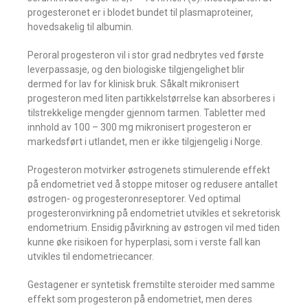
progesteronet er i blodet bundet til plasmaproteiner,
hovedsakelig til albumin.
Peroral progesteron vil i stor grad nedbrytes ved første
leverpassasje, og den biologiske tilgjengelighet blir
dermed for lav for klinisk bruk. Såkalt mikronisert
progesteron med liten partikkelstørrelse kan absorberes i
tilstrekkelige mengder gjennom tarmen. Tabletter med
innhold av 100 – 300 mg mikronisert progesteron er
markedsført i utlandet, men er ikke tilgjengelig i Norge.
Progesteron motvirker østrogenets stimulerende effekt
på endometriet ved å stoppe mitoser og redusere antallet
østrogen- og progesteronreseptorer. Ved optimal
progesteronvirkning på endometriet utvikles et sekretorisk
endometrium. Ensidig påvirkning av østrogen vil med tiden
kunne øke risikoen for hyperplasi, som i verste fall kan
utvikles til endometriecancer.
Gestagener er syntetisk fremstilte steroider med samme
effekt som progesteron på endometriet, men deres