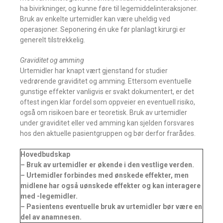
ha bivirkninger, og kunne føre til legemiddelinteraksjoner.
Bruk av enkelte urtemidler kan være uheldig ved
operasjoner. Seponering én uke før planlagt kirurgi er
generelt tilstrekkelig.
Graviditet og amming
Urtemidler har knapt vært gjenstand for studier
vedrørende graviditet og amming. Ettersom eventuelle
gunstige effekter vanligvis er svakt dokumentert, er det
oftest ingen klar fordel som oppveier en eventuell risiko,
også om risikoen bare er teoretisk. Bruk av urtemidler
under graviditet eller ved amming kan sjelden forsvares
hos den aktuelle pasientgruppen og bør derfor frarådes.
Hovedbudskap
– Bruk av urtemidler er økende i den vestlige verden.
– Urtemidler forbindes med ønskede effekter, men
midlene har også uønskede effekter og kan interagere
med -legemidler.
– Pasientens eventuelle bruk av urtemidler bør være en
del av anamnesen.