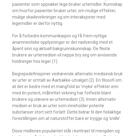
pasienter som oppsøker lege bruker urtemidler. Kunnskap
om hvorfor pasienter bruker urter, om mulige effekter,
mulige skadevirkninger og om interaksjoner med
legemidler er derfor nyttig.
For å forbedre kommunikasjon og få frem nyttige
anamnestiske opplysninger er det nødvendig med et
åpent sinn og aktuell bakgrunnskunnskap. De fleste
brukere av urtemedisin vil neppe bry seg om avvisende
holdninger hos leger (1).
Begrepsdefinisjoner vedrørende alternativ medisinsk bruk
av urter er omtalt av Aarbakke-utvalget (2). En filosofi om
at det er bedre med et mangfold av ’myke’ effekter enn
med én potent, målrettet virkning har fotfeste blant
brukere og utøvere av urtemedisin (3). Innen alternativ
medisin er bruk av urter som inneholder potente
substanser stort sett forlatt. Dette bidrar til den feilaktige
forestillingen om at naturstoffer bare er trygge og ’snille’.
Disse midlenes popularitet står i kontrast til mengden og