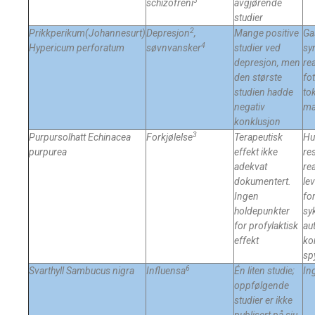
3
schizofreni
avgjørende
studier
2
Prikkperikum(Johannesurt)
Depresjon
,
Mange positive
Ga
4
Hypericum perforatum
søvnvansker
studier ved
sy
depresjon, men
rea
den største
fo
studien hadde
to
negativ
ma
konklusjon
3
Purpursolhatt Echinacea
Forkjølelse
Terapeutisk
Hu
purpurea
effekt ikke
re
adekvat
re
dokumentert.
lev
Ingen
fo
holdepunkter
sy
for profylaktisk
au
effekt
ko
sp
6
Svarthyll
Sambucus nigra
Influensa
Én liten studie;
In
oppfølgende
studier er ikke