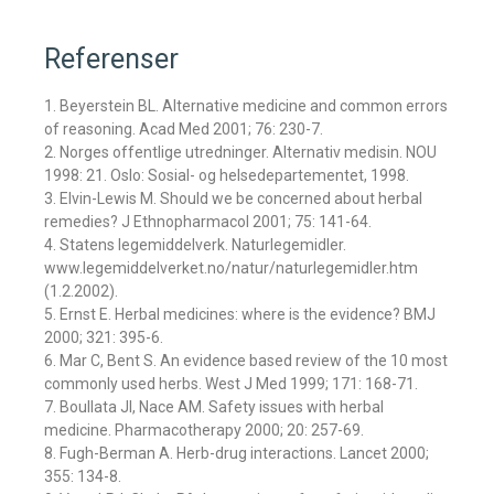
Referenser
1. Beyerstein BL. Alternative medicine and common errors
of reasoning. Acad Med 2001; 76: 230-7.
2. Norges offentlige utredninger. Alternativ medisin. NOU
1998: 21. Oslo: Sosial- og helsedepartementet, 1998.
3. Elvin-Lewis M. Should we be concerned about herbal
remedies? J Ethnopharmacol 2001; 75: 141-64.
4. Statens legemiddelverk. Naturlegemidler.
www.legemiddelverket.no/natur/naturlegemidler.htm
(1.2.2002).
5. Ernst E. Herbal medicines: where is the evidence? BMJ
2000; 321: 395-6.
6. Mar C, Bent S. An evidence based review of the 10 most
commonly used herbs. West J Med 1999; 171: 168-71.
7. Boullata JI, Nace AM. Safety issues with herbal
medicine. Pharmacotherapy 2000; 20: 257-69.
8. Fugh-Berman A. Herb-drug interactions. Lancet 2000;
355: 134-8.