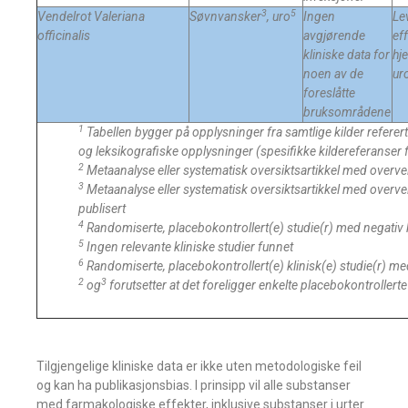
3
5
Vendelrot
Valeriana
Søvnvansker
, uro
Ingen
Le
officinalis
avgjørende
ef
kliniske data for
hj
noen av de
ur
foreslåtte
bruksområdene
1
Tabellen bygger på opplysninger fra samtlige kilder referert 
og leksikografiske opplysninger (spesifikke kildereferanser f
2
Metaanalyse eller systematisk oversiktsartikkel med overve
3
Metaanalyse eller systematisk oversiktsartikkel med overvei
publisert
4
Randomiserte, placebokontrollert(e) studie(r) med negativ 
5
Ingen relevante kliniske studier funnet
6
Randomiserte, placebokontrollert(e) klinisk(e) studie(r) me
2
3
og
forutsetter at det foreligger enkelte placebokontrollerte
Tilgjengelige kliniske data er ikke uten metodologiske feil
og kan ha publikasjonsbias. I prinsipp vil alle substanser
med farmakologiske effekter, inklusive substanser i urter