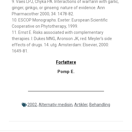
9. Vaes LPJ, Chyka PA. Interactions of warfarin with garlic,
ginger, ginkgo, or ginseng: nature of evidence. Ann
Pharmacother 2000; 34: 1478-82.
10. ESCOP Monographs. Exeter: European Scientific
Cooperative on Phytotherapy, 1999.
11. Ernst E. Risks associated with complementary
therapies. I: Dukes MNG, Aronson JK, red. Meyler’s side
effects of drugs. 14. utg. Amsterdam: Elsevier, 2000:
1649-81.
Forfattere
Pomp E.
2002
,
Alternativ medisin
,
Artikler
,
Behandling