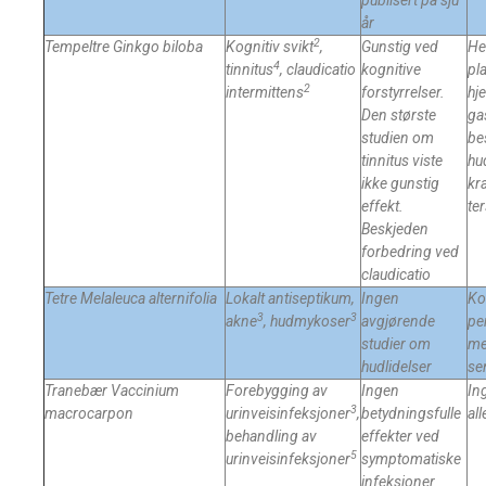
publisert på sju
år
2
Tempeltre
Ginkgo biloba
Kognitiv svikt
,
Gunstig ved
H
4
tinnitus
, claudicatio
kognitive
pl
2
intermittens
forstyrrelser.
hj
Den største
ga
studien om
be
tinnitus viste
hu
ikke gunstig
kr
effekt.
te
Beskjeden
forbedring ved
claudicatio
Tetre Melaleuca
alternifolia
Lokalt antiseptikum,
Ingen
Ko
3
3
akne
, hudmykoser
avgjørende
pe
studier om
me
hudlidelser
se
Tranebær Vaccinium
Forebygging av
Ingen
In
3
macrocarpon
urinveisinfeksjoner
,
betydningsfulle
al
behandling av
effekter ved
5
urinveisinfeksjoner
symptomatiske
infeksjoner