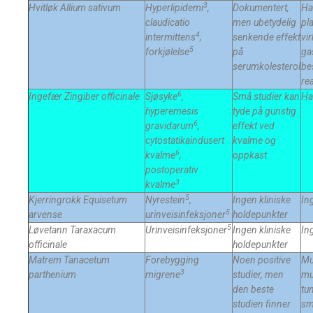
3
Hvitløk
Allium sativum
Hyperlipidemi
,
Dokumentert,
Hal
claudicatio
men ubetydelig
pl
4
intermittens
,
senkende effekt
vi
5
forkjølelse
på
ga
serumkolesterol
be
re
6
Ingefær
Zingiber officinale
Sjøsyke
,
Små studier kan
Ha
hyperemesis
tyde på gunstig
6
gravidarum
,
effekt ved
cytostatikaindusert
kvalme og
6
kvalme
,
oppkast
postoperativ
3
kvalme
5
Kjerringrokk
Equisetum
Nyrestein
,
Ingen kliniske
In
5
arvense
urinveisinfeksjoner
holdepunkter
5
Løvetann
Taraxacum
Urinveisinfeksjoner
Ingen kliniske
In
officinale
holdepunkter
Matrem Tanacetum
Forebygging
Noen positive
Mu
3
parthenium
migrene
studier, men
mu
den beste
tu
studien finner
sm