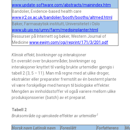
www.update-software.com/abstracts/mainindex.htm
Bandolier, Evidence-based health care
www.jr2.ox.ac.uk/bandolier/booth/booths/altmed.html
Bøker, Farmasøytisk institutt, Universitetet i Oslo
www.ub.uio.no/umn/farm/medisinplanter.html
Ressurser på Internett og bøker, Western Journal of
Medicine
www.ewjm.com/cgi/reprint/171/3/201.pdf
Klinisk effekt, bivirkninger og interaksjoner
En oversikt over bruksområder, bivirkninger og
interaksjoner knyttet til vanlig brukte urtemidler gjengis i
tabell 2 (3, 5 – 11). Man må regne med at ulike droger,
ekstrakter eller preparater fremstilt av én bestemt plante
vil være forskjellige med hensyn til biologiske effekter.
Mengden av innholdsstoffer vil også variere mellom ulike
produksjonsserier (batch) av et preparat.
Tabell 2
1
Bruksområde og uønskede effekter av urtemidler
Norsk navn
Latinsk navn
Foreslått
Forfatterens
Mu