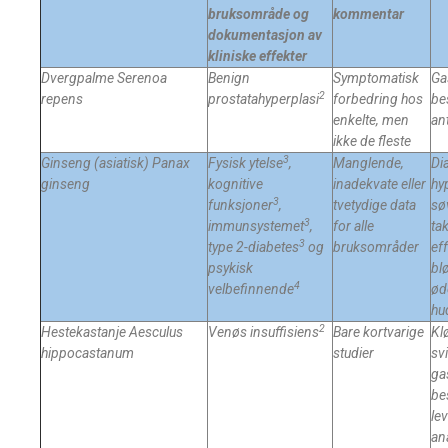
bruksområde og
kommentar
dokumentasjon av
kliniske effekter
Dvergpalme
Serenoa
Benign
Symptomatisk
Ga
2
repens
prostatahyperplasi
forbedring hos
be
enkelte, men
an
ikke de fleste
3
Ginseng (asiatisk)
Panax
Fysisk ytelse
,
Manglende,
Di
ginseng
kognitive
inadekvate eller
hy
3
funksjoner
,
tvetydige data
sø
3
immunsystemet
,
for alle
ta
3
type 2-diabetes
og
bruksområder
eff
psykisk
bl
4
velbefinnende
ød
hu
2
Hestekastanje Aesculus
Venøs insuffisiens
Bare kortvarige
Kl
hippocastanum
studier
sv
ga
be
lev
ana