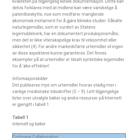
kvaliteten på tilgjengelig klinisk dokumentasjon. Dette kan
delvis forklares med at midlene kan være vanskelige å
patentbeskytte, noe som medfører manglende
økonomisk incitament for å gjøre kliniske studier. Såkalte
naturlegemidler, som er vurdert av Statens
legemiddelverk, har en dokumentert produksjonsmåte,
men det er ikke vitenskapelige krav til virksomhet eller
sikkerhet (4). For andre markedsførte urtemidler vil ingen
av disse aspektene kunne garanteres. Det finnes
eksempler på at urtemidler er tilsatt syntetiske legemidler
for å ’øke effekten’.
Informasjonskilder
Det publiseres mye om urtemidler hvorav stadig mer i
vanlige medisinske tidsskrifter (5 – 9). Lett tilgjengelige
lister over utvalgte bøker og andre ressurser på Internett
er gjengitt i tabell 1.
Tabell 1
Internett og bøker
Cochrane Collaboration