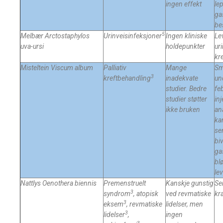
ingen effekt
le
ga
be
5
Melbær Arctostaphylos
Urinveisinfeksjoner
Ingen kliniske
Le
uva-ursi
holdepunkter
ur
kr
Misteltein
Viscum album
Palliativ
Mange
Sm
3
kreftbehandling
inadekvate
un
studier. Bedre
fe
studier støtter
in
ikke bruken
an
ka
se
bi
ga
bl
lev
Nattlys
Oenothera biennis
Premenstruelt
Kanskje gunstig
Se
3
syndrom
, atopisk
ved revmatiske
kr
3
eksem
, revmatiske
lidelser, men
3
lidelser
,
ingen