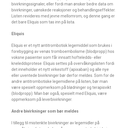
bivirkningssignaler, eller fordi man ønsker bedre data om
bivirkninger, uønskede reaksjoner og behandlingseffekter.
Listen revideres med jevne mellomrom, og denne gang er
det bare Eliquis som tas inn på lista.
Eliquis
Eliquis er et nytt antitrombotisk legemiddel som brukes i
forebygging av venøs tromboembolisme (blodpropp) hos
voksne pasienter som får innsatt hofteledds- eller
kneleddsprotese. Eliquis settes på overvåkingslisten fordi
det inneholder et nytt virkestoff (apixaban) og alle nye
eller uventede bivirkninger bør derfor meldes. Som for de
andre antitrombotiske legemidlene på listen, bør man
være spesielt oppmerksom på blødninger og terapisvikt
(blodpropp). Man bør også, spesielt med Eliquis, være
oppmerksom på leverbivirkninger.
Andre bivirkninger som bør meldes
I tillegg til mistenkte bivirkninger av legemidler på