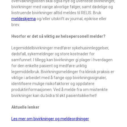
overvåkningslisten skal også nye og uventede bivirkninger,
bivirkninger med varige alvorlige følger, samt dødelige og
livstruende bivirkninger alltid meldes til RELIS. Bruk
meldeskjema
og/eller utskrift av journal, epikrise eller
brev.
Hvorfor er det så viktig av helsepersonell melder?
Legemiddelbivirkninger medfører sykehusinnleggelser,
dødsfall, sykemeldinger og store kostnader for
samfunnet. I tillegg kan bivirkninger gi plager i hverdagen
for den enkelte pasient og medføre uriktig
legemiddelbruk. Bivirkningsmeldinger fra klinisk praksis er
viktige i arbeidet med å fange opp bivirkningssignaler,
identifisere mulige risikofaktorer og oppdatere
produktinformasjonen. Ved å melde fra om mistenkte
bivirkninger kan du bidra til økt pasientsikkerhet!
Aktuelle lenker
Les mer om bivirkninger og meldeordninger