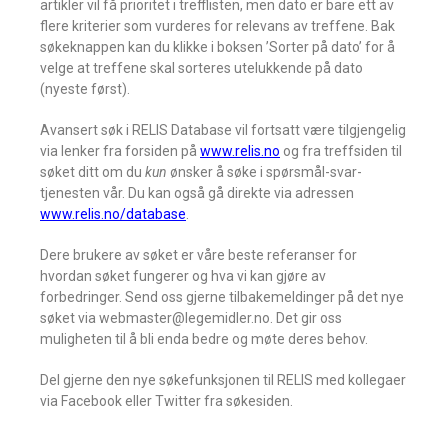
artikler vil få prioritet i trefflisten, men dato er bare ett av
flere kriterier som vurderes for relevans av treffene. Bak
søkeknappen kan du klikke i boksen ’Sorter på dato’ for å
velge at treffene skal sorteres utelukkende på dato
(nyeste først).
Avansert søk i RELIS Database vil fortsatt være tilgjengelig
via lenker fra forsiden på
www.relis.no
og fra treffsiden til
søket ditt om du
kun
ønsker å søke i spørsmål-svar-
tjenesten vår. Du kan også gå direkte via adressen
www.relis.no/database
.
Dere brukere av søket er våre beste referanser for
hvordan søket fungerer og hva vi kan gjøre av
forbedringer. Send oss gjerne tilbakemeldinger på det nye
søket via webmaster@legemidler.no. Det gir oss
muligheten til å bli enda bedre og møte deres behov.
Del gjerne den nye søkefunksjonen til RELIS med kollegaer
via Facebook eller Twitter fra søkesiden.