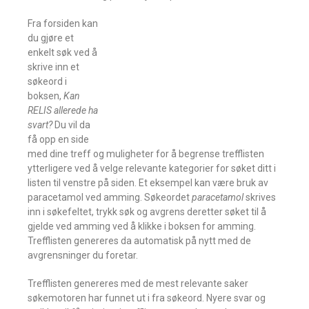
Fra forsiden kan
du gjøre et
enkelt søk ved å
skrive inn et
søkeord i
boksen,
Kan
RELIS allerede ha
svart?
Du vil da
få opp en side
med dine treff og muligheter for å begrense trefflisten
ytterligere ved å velge relevante kategorier for søket ditt i
listen til venstre på siden. Et eksempel kan være bruk av
paracetamol ved amming. Søkeordet
paracetamol
skrives
inn i søkefeltet, trykk søk og avgrens deretter søket til å
gjelde ved amming ved å klikke i boksen for amming.
Trefflisten genereres da automatisk på nytt med de
avgrensninger du foretar.
Trefflisten genereres med de mest relevante saker
søkemotoren har funnet ut i fra søkeord. Nyere svar og