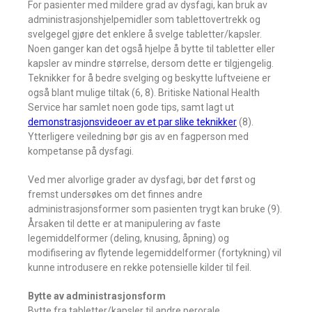
For pasienter med mildere grad av dysfagi, kan bruk av
administrasjonshjelpemidler som tablettovertrekk og
svelgegel gjøre det enklere å svelge tabletter/kapsler.
Noen ganger kan det også hjelpe å bytte til tabletter eller
kapsler av mindre størrelse, dersom dette er tilgjengelig.
Teknikker for å bedre svelging og beskytte luftveiene er
også blant mulige tiltak (6, 8). Britiske National Health
Service har samlet noen gode tips, samt lagt ut
demonstrasjonsvideoer av et par slike teknikker
(8).
Ytterligere veiledning bør gis av en fagperson med
kompetanse på dysfagi.
Ved mer alvorlige grader av dysfagi, bør det først og
fremst undersøkes om det finnes andre
administrasjonsformer som pasienten trygt kan bruke (9).
Årsaken til dette er at manipulering av faste
legemiddelformer (deling, knusing, åpning) og
modifisering av flytende legemiddelformer (fortykning) vil
kunne introdusere en rekke potensielle kilder til feil.
Bytte av administrasjonsform
Bytte fra tabletter/kapsler til andre perorale