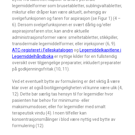
legemiddelformer som brusetabletter, sublingvaltabletter,
mikstur eller dråper kan være aktuelt, avhengig av
svelgefunksjonen og faren for aspirasjon (se Figur 1) (4 –
6). Dersom svelgefunksjonen er svært dårlig og/eller
aspirasjonsfaren stor, kan andre aktuelle
administrasjonsformer være: smeltetabletter, stikkpiller,
transdermale legemiddelformer, eller injeksjoner (6, 9).
ATC-registeret i Felleskatalogen
og
Legemiddelkapitlene i
Legemiddelhåndboka
er nyttige kilder for en fullstendig
oversikt over tilgjengelige preparater, inkludert preparater
på godkjenningsfritak (10, 11).
Ved et eventuelt bytte av formulering er det viktig å være
klar over at også biotilgjengeligheten vil kunne være ulik (4,
12). Dette bør særlig tas hensyn til for legemidler hvor
pasienten har behov for minimums- eller
maksimumsdoser, eller for legemidler med smalt
terapeutisk vindu (4). I noen tilfeller kan
konsentrasjonsmålinger i blod være nyttig ved bytte av
formulering (12).