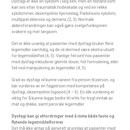
Dysfagi er ikke en sykdom i seg selv, men en tilstand som
kan ses etter traumatisk hodeskade og ved en rekke
sykdommer, eksempelvis hjerneslag, Parkinsons sykdom,
multippel sklerose og demens (2, 3). Normale
aldersforandringer kan også gjøre svelgefunksjonen
svakere og mer langsom.
Det er ikke uvanlig at pasienter med dysfagi bruker flere
legemidler samtidig, og de vil dermed være ekstra utsatt
for legemiddelfeil (4, 5). Vanlige feil sett hos pasienter
med dysfagi inkluderer glemte doser, feil formulering, eller
feil ved manipulering av legemidler (4, 5).
Grad av dysfagi vil kunne variere fra person til person, og
bør vurderes av en fagperson med kompetanse på
dysfagi, eksempelvis logoped (4 – 6). En slik vurdering er
viktig for å kunne legge bedre til rette for trygt inntak av
mat og drikke, samt perorale legemidler.
Dysfagi kan gi utfordringer med å innta både faste og
flytende legemiddelformer
Det må ikke antas på generelt grunnlag at pasienter med