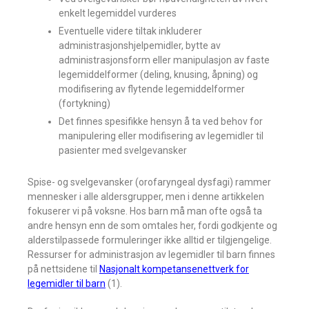
enkelt legemiddel vurderes
Eventuelle videre tiltak inkluderer
administrasjonshjelpemidler, bytte av
administrasjonsform eller manipulasjon av faste
legemiddelformer (deling, knusing, åpning) og
modifisering av flytende legemiddelformer
(fortykning)
Det finnes spesifikke hensyn å ta ved behov for
manipulering eller modifisering av legemidler til
pasienter med svelgevansker
Spise- og svelgevansker (orofaryngeal dysfagi) rammer
mennesker i alle aldersgrupper, men i denne artikkelen
fokuserer vi på voksne. Hos barn må man ofte også ta
andre hensyn enn de som omtales her, fordi godkjente og
alderstilpassede formuleringer ikke alltid er tilgjengelige.
Ressurser for administrasjon av legemidler til barn finnes
på nettsidene til
Nasjonalt kompetansenettverk for
legemidler til barn
(1).