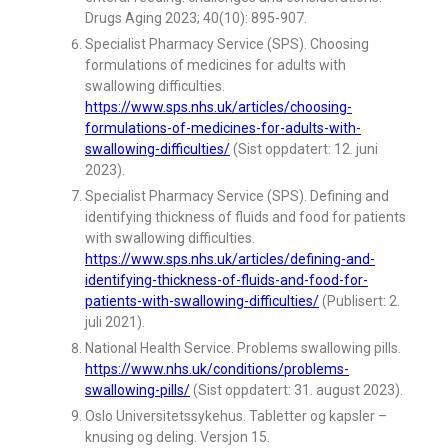
Drugs Aging 2023; 40(10): 895-907.
Specialist Pharmacy Service (SPS). Choosing
formulations of medicines for adults with
swallowing difficulties.
https://www.sps.nhs.uk/articles/choosing-
formulations-of-medicines-for-adults-with-
swallowing-difficulties/
(Sist oppdatert: 12. juni
2023).
Specialist Pharmacy Service (SPS). Defining and
identifying thickness of fluids and food for patients
with swallowing difficulties.
https://www.sps.nhs.uk/articles/defining-and-
identifying-thickness-of-fluids-and-food-for-
patients-with-swallowing-difficulties/
(Publisert: 2.
juli 2021).
National Health Service. Problems swallowing pills.
https://www.nhs.uk/conditions/problems-
swallowing-pills/
(Sist oppdatert: 31. august 2023).
Oslo Universitetssykehus. Tabletter og kapsler –
knusing og deling. Versjon 15.