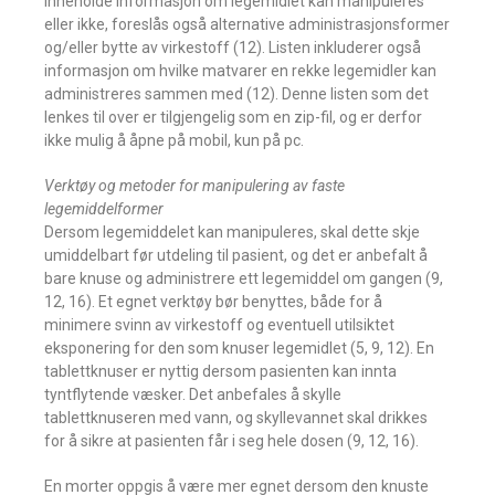
inneholde informasjon om legemidlet kan manipuleres
eller ikke, foreslås også alternative administrasjonsformer
og/eller bytte av virkestoff (12). Listen inkluderer også
informasjon om hvilke matvarer en rekke legemidler kan
administreres sammen med (12). Denne listen som det
lenkes til over er tilgjengelig som en zip-fil, og er derfor
ikke mulig å åpne på mobil, kun på pc.
Verktøy og metoder for manipulering av faste
legemiddelformer
Dersom legemiddelet kan manipuleres, skal dette skje
umiddelbart før utdeling til pasient, og det er anbefalt å
bare knuse og administrere ett legemiddel om gangen (9,
12, 16). Et egnet verktøy bør benyttes, både for å
minimere svinn av virkestoff og eventuell utilsiktet
eksponering for den som knuser legemidlet (5, 9, 12). En
tablettknuser er nyttig dersom pasienten kan innta
tyntflytende væsker. Det anbefales å skylle
tablettknuseren med vann, og skyllevannet skal drikkes
for å sikre at pasienten får i seg hele dosen (9, 12, 16).
En morter oppgis å være mer egnet dersom den knuste