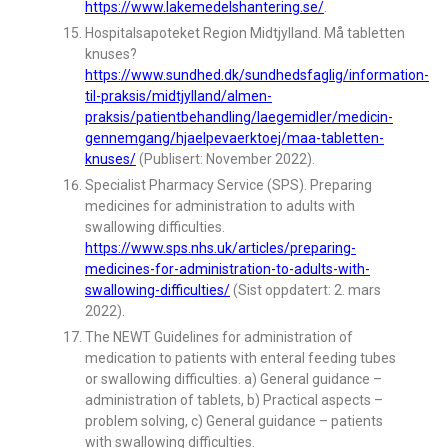
https://www.lakemedelshantering.se/
.
Hospitalsapoteket Region Midtjylland. Må tabletten
knuses?
https://www.sundhed.dk/sundhedsfaglig/information-
til-praksis/midtjylland/almen-
praksis/patientbehandling/laegemidler/medicin-
gennemgang/hjaelpevaerktoej/maa-tabletten-
knuses/
(Publisert: November 2022).
Specialist Pharmacy Service (SPS). Preparing
medicines for administration to adults with
swallowing difficulties.
https://www.sps.nhs.uk/articles/preparing-
medicines-for-administration-to-adults-with-
swallowing-difficulties/
(Sist oppdatert: 2. mars
2022).
The NEWT Guidelines for administration of
medication to patients with enteral feeding tubes
or swallowing difficulties. a) General guidance –
administration of tablets, b) Practical aspects –
problem solving, c) General guidance – patients
with swallowing difficulties.