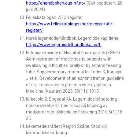
https://ehandboken.ous-hf.no/
(Sist oppdatert: 26.
juni 2024).
Felleskatalogen. ATC-register.
https://www.felleskatalogen.no/medisin/atc-
register/
.
Norsk legemiddelhåndbok. Legemiddelkapitlene.
https://www.legemiddelhandboka.no/L
.
Estonian Society of Hospital Pharmacists (ESHP).
Administration of medicines to patients with
swallowing difficulties: orally or by enteral feeding
tube. Supplementary material to: Teder K, Karjagin
J et al. Development of an administration guideline
of oral medicines to patients with dysphagia.
Medicina (Kaunas) 2023; 59(11): 1913.
Kirkevold Ø, Engedal KA. Legemiddelhåndtering i
norske sykehjem med fokus på knusing av
medikamenter. Sykepleien Forskning 2010;5(1):16-
25.
Läkemedelsrådet i Region Skåne. Stöd vid
läkemedelshantering.