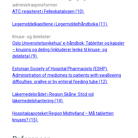
administrasjonsformer:
ATC-registeret i Felleskatalogen (10).
Legemiddelkapitlene i Legemiddelhåndboka (11).
Knuse- og delelister:
Oslo Universitetssykehus’ e-håndbok: Tabletter og kapsler
– knusing og deling (inkluderer lenke til knuse- og
delelista) (9).
Estonian Society of Hospital Pharmacists (ESHP).
Administration of medicines to patients with swallowing
difficulties: orallye or by enteral feeding tube (12).
Läkemedelsrådet i Region Skåne: Stöd vid
läkemedelshantering (14).
Hospitalsapoteket Region Midtjylland – Må tabletten
knuses? (15).