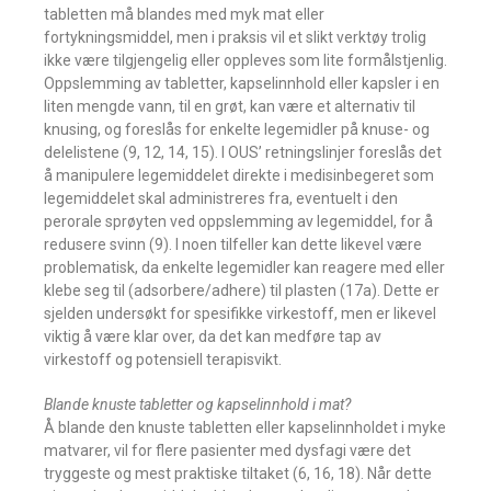
tabletten må blandes med myk mat eller
fortykningsmiddel, men i praksis vil et slikt verktøy trolig
ikke være tilgjengelig eller oppleves som lite formålstjenlig.
Oppslemming av tabletter, kapselinnhold eller kapsler i en
liten mengde vann, til en grøt, kan være et alternativ til
knusing, og foreslås for enkelte legemidler på knuse- og
delelistene (9, 12, 14, 15). I OUS’ retningslinjer foreslås det
å manipulere legemiddelet direkte i medisinbegeret som
legemiddelet skal administreres fra, eventuelt i den
perorale sprøyten ved oppslemming av legemiddel, for å
redusere svinn (9). I noen tilfeller kan dette likevel være
problematisk, da enkelte legemidler kan reagere med eller
klebe seg til (adsorbere/adhere) til plasten (17a). Dette er
sjelden undersøkt for spesifikke virkestoff, men er likevel
viktig å være klar over, da det kan medføre tap av
virkestoff og potensiell terapisvikt.
Blande knuste tabletter og kapselinnhold i mat?
Å blande den knuste tabletten eller kapselinnholdet i myke
matvarer, vil for flere pasienter med dysfagi være det
tryggeste og mest praktiske tiltaket (6, 16, 18). Når dette