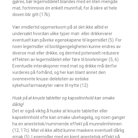
gjøres, bør legemiddelet blandes med en liten mengde
mat, fortrinnsvis én enkelt munnfull, for å sikre at hele
dosen blir gitt (17b).
Vær imidlertid oppmerksom på at det ikke alltid er
undersøkt hvordan ulike typer mat- eller drikkevarer
eventuelt kan påvirke egenskapene til legemidlet (5). For
noen legemidler vil biotilgjengeligheten kunne endres av
diverse mat eller drikke, og dermed potensielt redusere
effekten av legemiddelet eller føre til bivirkninger (5, 6).
Eventuelle interaksjoner med mat og drikke må derfor
vurderes på forhånd, og her kan blant annet den
ovennevnte knuse-delelisten av estiske
sykehusfarmasøyter være til nytte (12).
Husk på at knuste tabletter og kapselinnhold kan smake
dårlig!
Det er også viktig å huske at knuste tabletter eller
kapselinnhold ofte kan smake ubehagelig, og noen ganger
ha en anestetisk/nummende effekt på munnslimhinnen
(12, 17c). Mat vil ikke alltid kunne maskere eventuell dårlig
smak (5). Legemidler med en kjent anestetisk effekt på