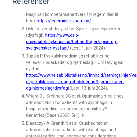
Referenser
Nasjonalt kompetansenettverk for legemidler til
barn.
https://legemidlertilbarn.no/
.
Oslo Universitetssykehus. Spise- og svelgvansker
(dysfagi).
https://www.oslo-
universitetssykehus.no/behandlinger/spise-og-
svelgvansker-dysfagi/
(Lest: 1. juni 2024).
Tupala P. Fysikalsk medisin og rehabilitering –
veileder. Hodeskader og hjerneslag – Orofaryngeal
dysfagi.
https://www.helsebiblioteket.no/innhold/retningslinjer/ve
i-fysikalsk-medisin-og-rehabilitering/hjerneskader-
og-hjerneslag/dysfagi
(Lest: 13. juni 2024).
Wright DJ, Smithard DG et al. Optimising medicines
administration for patients with dysphagia in
hospital: medical or nursing responsibility?
Geriatrics (Basel) 2020; 5(1): 9.
Blaszczyk A, Brandt N et al. Crushed tablet
administration for patients with dysphagia and
enteral feeding: challenges and considerations.