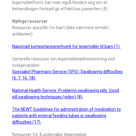
legemiddelform, bør man også forsikre seg om at
behandlingen fortsatt gir effekt hos pasienten (4).
Nyttige ressurser
Ressurser spesifikt for barn (ikke nærmere omtalt i
artikkelen):
Nasjonalt kompetansenettverk for legemidler til barn (1).
Generelle ressurser om legemiddeladministrering ved
svelgevansker:
Specialist Pharmacy Service (SPS). Swallowing difficulties
(6, 7, 16, 18).
National Health Service. Problems swallowing pills. Good
pill swallowing techniques (video) (8).
The NEWT Guidelines for administration of medication to
patients with enteral feeding tubes or swallowing
difficulties (17).
Ressurser for å undersøke tilgjengelige