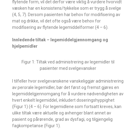
flytende form, vil det derfor være viktig å vurdere hvorvidt
væsken har en konsistens/tykkelse som er trygg å svelge
(4, 5, 7). Dersom pasienten har behov for modifisering av
mat og drikke, vil det ofte også være behov for
modifisering av flytende legemiddelformer (4 – 6).
Innledende tiltak – legemiddelgjennomgang og
hjelpemidler
Figur 1: Tiltak ved administrering av legemidler til
pasienter med svelgevansker
I tilfeller hvor svelgevanskene vanskeliggjør administrering
av perorale legemidler, bør det først og fremst gjøres en
legemiddelgjennomgang for å vurdere nødvendigheten av
hvert enkelt legemiddel, inkludert doseringshyppighet
(Figur 1) (4 – 6). For legemidlene som fortsatt kreves, kan
ulike tiltak være aktuelle og avhenger blant annet av
pasient og pårørende, grad av dysfagi, og tilgjengelig
fagkompetanse (Figur 1).