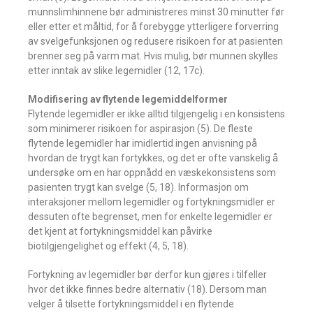
munnslimhinnene bør administreres minst 30 minutter før
eller etter et måltid, for å forebygge ytterligere forverring
av svelgefunksjonen og redusere risikoen for at pasienten
brenner seg på varm mat. Hvis mulig, bør munnen skylles
etter inntak av slike legemidler (12, 17c).
Modifisering av flytende legemiddelformer
Flytende legemidler er ikke alltid tilgjengelig i en konsistens
som minimerer risikoen for aspirasjon (5). De fleste
flytende legemidler har imidlertid ingen anvisning på
hvordan de trygt kan fortykkes, og det er ofte vanskelig å
undersøke om en har oppnådd en væskekonsistens som
pasienten trygt kan svelge (5, 18). Informasjon om
interaksjoner mellom legemidler og fortykningsmidler er
dessuten ofte begrenset, men for enkelte legemidler er
det kjent at fortykningsmiddel kan påvirke
biotilgjengelighet og effekt (4, 5, 18).
Fortykning av legemidler bør derfor kun gjøres i tilfeller
hvor det ikke finnes bedre alternativ (18). Dersom man
velger å tilsette fortykningsmiddel i en flytende