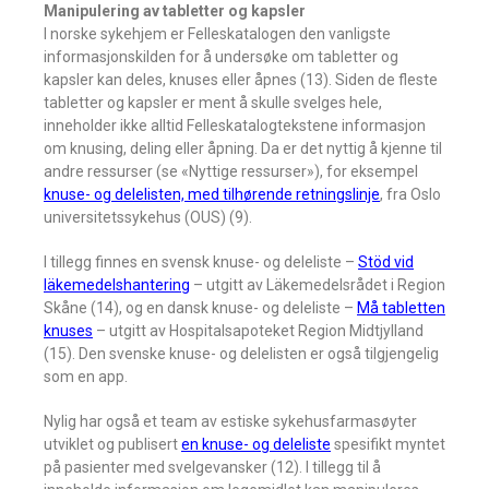
Manipulering av tabletter og kapsler
I norske sykehjem er Felleskatalogen den vanligste
informasjonskilden for å undersøke om tabletter og
kapsler kan deles, knuses eller åpnes (13). Siden de fleste
tabletter og kapsler er ment å skulle svelges hele,
inneholder ikke alltid Felleskatalogtekstene informasjon
om knusing, deling eller åpning. Da er det nyttig å kjenne til
andre ressurser (se «Nyttige ressurser»), for eksempel
knuse- og delelisten, med tilhørende retningslinje
, fra Oslo
universitetssykehus (OUS) (9).
I tillegg finnes en svensk knuse- og deleliste –
Stöd vid
läkemedelshantering
– utgitt av Läkemedelsrådet i Region
Skåne (14), og en dansk knuse- og deleliste –
Må tabletten
knuses
– utgitt av Hospitalsapoteket Region Midtjylland
(15). Den svenske knuse- og delelisten er også tilgjengelig
som en app.
Nylig har også et team av estiske sykehusfarmasøyter
utviklet og publisert
en knuse- og deleliste
spesifikt myntet
på pasienter med svelgevansker (12). I tillegg til å