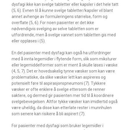
dysfagi ikke kan svelge tabletter eller kapsler i det hele tatt
(5, 6). Evnen til å kunne svelge tabletter/kapsler vil blant
annet avhenge av formuleringens størrelse, form og
overflate (5, 6). For noen pasienter er det ikke
nødvendigvis svelging av selve tabletten som er
utfordrende, men å svelge vannet som tabletten gis med
eller oppløses i (5).
En del pasienter med dysfagi kan også ha utfordringer
med å innta legemidler i flytende form, slik som miksturer
eller legemiddelformer som er ment å skulle løses i væske
(4, 5, 7). Det er hovedsakelig tynne væsker som kan være
problematiske, da slike væsker lett kan aspireres og
potensielt føre til aspirasjonspneumoni (7). Tykkere
væsker er ofte enklere å svelge ettersom de renner
saktere, og dermed gir pasienten mer tid til å koordinere
svelgebevegelsen. Altfor tykke væsker kan imidlertid også
være uheldig, da disse kan etterlate rester i munnhulen
som senere kan risikere å bli aspirert (7).
For pasienter med dysfagi som bruker legemidler i