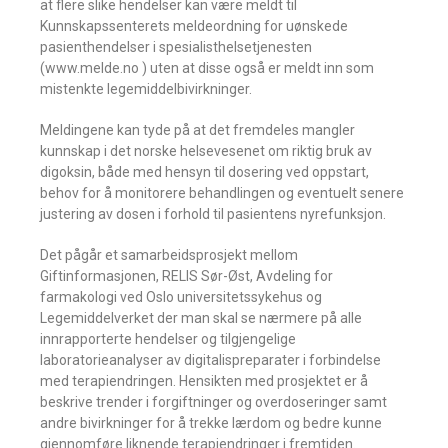
at flere slike hendelser kan være meldt til
Kunnskapssenterets meldeordning for uønskede
pasienthendelser i spesialisthelsetjenesten
(www.melde.no ) uten at disse også er meldt inn som
mistenkte legemiddelbivirkninger.
Meldingene kan tyde på at det fremdeles mangler
kunnskap i det norske helsevesenet om riktig bruk av
digoksin, både med hensyn til dosering ved oppstart,
behov for å monitorere behandlingen og eventuelt senere
justering av dosen i forhold til pasientens nyrefunksjon.
Det pågår et samarbeidsprosjekt mellom
Giftinformasjonen, RELIS Sør-Øst, Avdeling for
farmakologi ved Oslo universitetssykehus og
Legemiddelverket der man skal se nærmere på alle
innrapporterte hendelser og tilgjengelige
laboratorieanalyser av digitalispreparater i forbindelse
med terapiendringen. Hensikten med prosjektet er å
beskrive trender i forgiftninger og overdoseringer samt
andre bivirkninger for å trekke lærdom og bedre kunne
gjennomføre liknende terapiendringer i fremtiden.