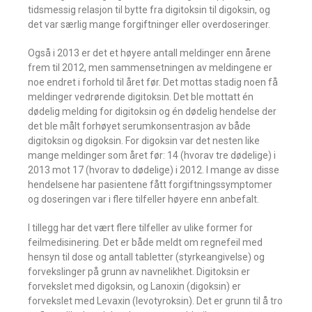
tidsmessig relasjon til bytte fra digitoksin til digoksin, og
det var særlig mange forgiftninger eller overdoseringer.
Også i 2013 er det et høyere antall meldinger enn årene
frem til 2012, men sammensetningen av meldingene er
noe endret i forhold til året før. Det mottas stadig noen få
meldinger vedrørende digitoksin. Det ble mottatt én
dødelig melding for digitoksin og én dødelig hendelse der
det ble målt forhøyet serumkonsentrasjon av både
digitoksin og digoksin. For digoksin var det nesten like
mange meldinger som året før: 14 (hvorav tre dødelige) i
2013 mot 17 (hvorav to dødelige) i 2012. I mange av disse
hendelsene har pasientene fått forgiftningssymptomer
og doseringen var i flere tilfeller høyere enn anbefalt.
I tillegg har det vært flere tilfeller av ulike former for
feilmedisinering. Det er både meldt om regnefeil med
hensyn til dose og antall tabletter (styrkeangivelse) og
forvekslinger på grunn av navnelikhet. Digitoksin er
forvekslet med digoksin, og Lanoxin (digoksin) er
forvekslet med Levaxin (levotyroksin). Det er grunn til å tro