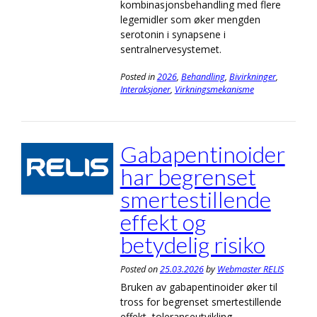
kombinasjonsbehandling med flere
legemidler som øker mengden
serotonin i synapsene i
sentralnervesystemet.
Posted in
2026
,
Behandling
,
Bivirkninger
,
Interaksjoner
,
Virkningsmekanisme
Gabapentinoider
har begrenset
smerte­stillende
effekt og
betydelig risiko
Posted on
25.03.2026
by
Webmaster RELIS
Bruken av gabapentinoider øker til
tross for begrenset smertestillende
effekt, toleranseutvikling,