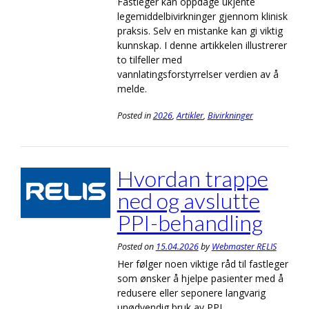
Fastleger kan oppdage ukjente
legemiddelbivirkninger gjennom klinisk
praksis. Selv en mistanke kan gi viktig
kunnskap. I denne artikkelen illustrerer
to tilfeller med
vannlatingsforstyrrelser verdien av å
melde.
Posted in
2026
,
Artikler
,
Bivirkninger
Hvordan trappe
ned og avslutte
PPI-behandling
Posted on
15.04.2026
by
Webmaster RELIS
Her følger noen viktige råd til fastleger
som ønsker å hjelpe pasienter med å
redusere eller seponere langvarig
unødvendig bruk av PPI.