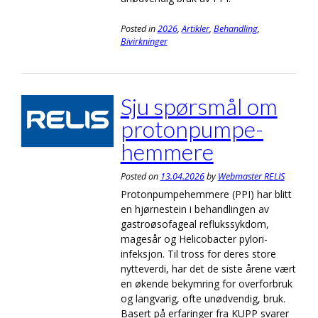
Posted in
2026
,
Artikler
,
Behandling
,
Bivirkninger
Sju spørsmål om
proton­pumpe­
hemmere
Posted on
13.04.2026
by
Webmaster RELIS
Protonpumpehemmere (PPI) har blitt
en hjørnestein i behandlingen av
gastroøsofageal reflukssykdom,
magesår og Helicobacter pylori-
infeksjon. Til tross for deres store
nytteverdi, har det de siste årene vært
en økende bekymring for overforbruk
og langvarig, ofte unødvendig, bruk.
Basert på erfaringer fra KUPP svarer