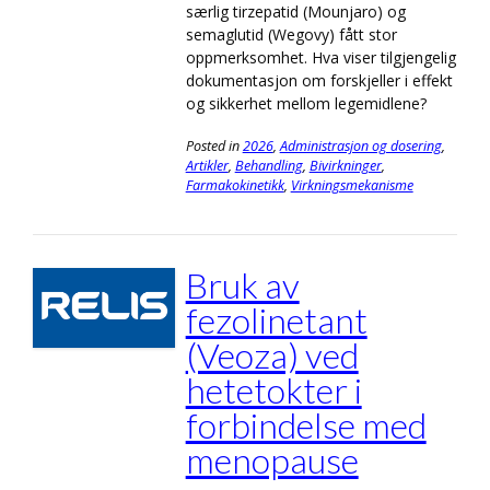
særlig tirzepatid (Mounjaro) og
semaglutid (Wegovy) fått stor
oppmerksomhet. Hva viser tilgjengelig
dokumentasjon om forskjeller i effekt
og sikkerhet mellom legemidlene?
Posted in
2026
,
Administrasjon og dosering
,
Artikler
,
Behandling
,
Bivirkninger
,
Farmakokinetikk
,
Virkningsmekanisme
Bruk av
fezolinetant
(Veoza) ved
hetetokter i
forbindelse med
menopause