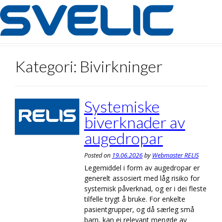
Skip
to
content
Kategori:
Bivirkninger
Systemiske
biverknader av
augedropar
Posted on
19.06.2026
by
Webmaster RELIS
Legemiddel i form av augedropar er
generelt assosiert med låg risiko for
systemisk påverknad, og er i dei fleste
tilfelle trygt å bruke. For enkelte
pasientgrupper, og då særleg små
barn, kan ei relevant mengde av