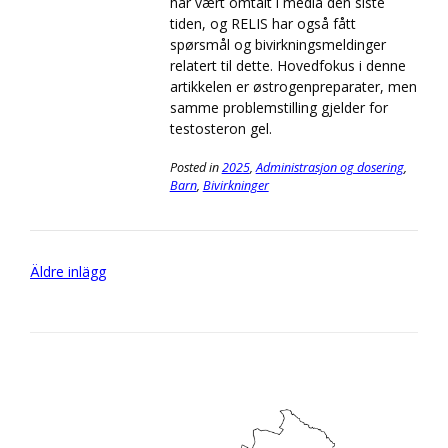
har vært omtalt i media den siste
tiden, og RELIS har også fått
spørsmål og bivirkningsmeldinger
relatert til dette. Hovedfokus i denne
artikkelen er østrogenpreparater, men
samme problemstilling gjelder for
testosteron gel.
Posted in
2025
,
Administrasjon og dosering
,
Barn
,
Bivirkninger
Inläggsnavigering
Äldre inlägg