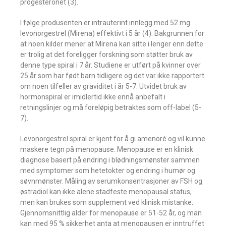
progesteronet (3).
I følge produsenten er intrauterint innlegg med 52 mg
levonorgestrel (Mirena) effektivt i 5 år (4). Bakgrunnen for
at noen kilder mener at Mirena kan sitte i lenger enn dette
er trolig at det foreligger forskning som støtter bruk av
denne type spiral i 7 år. Studiene er utført på kvinner over
25 år som har født barn tidligere og det var ikke rapportert
om noen tilfeller av graviditet i år 5-7. Utvidet bruk av
hormonspiral er imidlertid ikke ennå anbefalt i
retningslinjer og må foreløpig betraktes som off-label (5-
7).
Levonorgestrel spiral er kjent for å gi amenoré og vil kunne
maskere tegn på menopause. Menopause er en klinisk
diagnose basert på endring i blødningsmønster sammen
med symptomer som hetetokter og endring i humør og
søvnmønster. Måling av serumkonsentrasjoner av FSH og
østradiol kan ikke alene stadfeste menopausal status,
men kan brukes som supplement ved klinisk mistanke.
Gjennomsnittlig alder for menopause er 51-52 år, og man
kan med 95 % sikkerhet anta at menopausen er inntruffet