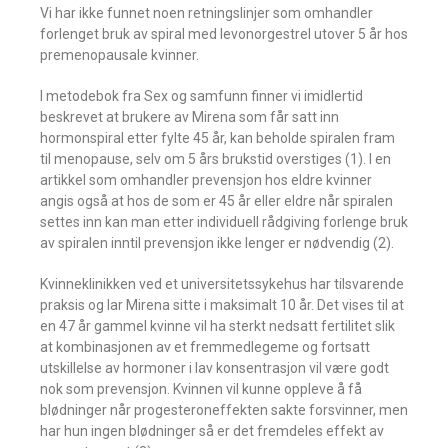
Vi har ikke funnet noen retningslinjer som omhandler
forlenget bruk av spiral med levonorgestrel utover 5 år hos
premenopausale kvinner.
I metodebok fra Sex og samfunn finner vi imidlertid
beskrevet at brukere av Mirena som får satt inn
hormonspiral etter fylte 45 år, kan beholde spiralen fram
til menopause, selv om 5 års brukstid overstiges (1). I en
artikkel som omhandler prevensjon hos eldre kvinner
angis også at hos de som er 45 år eller eldre når spiralen
settes inn kan man etter individuell rådgiving forlenge bruk
av spiralen inntil prevensjon ikke lenger er nødvendig (2).
Kvinneklinikken ved et universitetssykehus har tilsvarende
praksis og lar Mirena sitte i maksimalt 10 år. Det vises til at
en 47 år gammel kvinne vil ha sterkt nedsatt fertilitet slik
at kombinasjonen av et fremmedlegeme og fortsatt
utskillelse av hormoner i lav konsentrasjon vil være godt
nok som prevensjon. Kvinnen vil kunne oppleve å få
blødninger når progesteroneffekten sakte forsvinner, men
har hun ingen blødninger så er det fremdeles effekt av