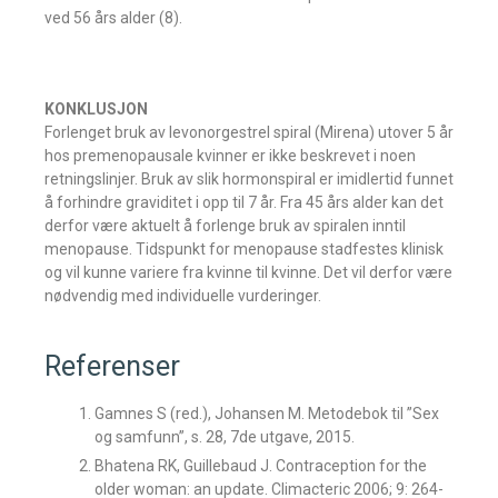
ved 56 års alder (8).
KONKLUSJON
Forlenget bruk av levonorgestrel spiral (Mirena) utover 5 år
hos premenopausale kvinner er ikke beskrevet i noen
retningslinjer. Bruk av slik hormonspiral er imidlertid funnet
å forhindre graviditet i opp til 7 år. Fra 45 års alder kan det
derfor være aktuelt å forlenge bruk av spiralen inntil
menopause. Tidspunkt for menopause stadfestes klinisk
og vil kunne variere fra kvinne til kvinne. Det vil derfor være
nødvendig med individuelle vurderinger.
Referenser
Gamnes S (red.), Johansen M. Metodebok til ”Sex
og samfunn”, s. 28, 7de utgave, 2015.
Bhatena RK, Guillebaud J. Contraception for the
older woman: an update. Climacteric 2006; 9: 264-