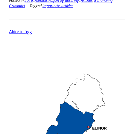
Posted in
2016
,
Administrasjon og dosering
,
Artikler
,
Behandling
,
Graviditet
Tagged
importerte_artikler
Inläggsnavigering
Äldre inlägg