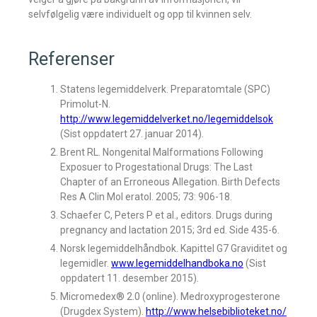
selvfølgelig være individuelt og opp til kvinnen selv.
Referenser
Statens legemiddelverk. Preparatomtale (SPC)
Primolut-N.
http://www.legemiddelverket.no/legemiddelsok
(Sist oppdatert 27. januar 2014).
Brent RL. Nongenital Malformations Following
Exposuer to Progestational Drugs: The Last
Chapter of an Erroneous Allegation. Birth Defects
Res A Clin Mol eratol. 2005; 73: 906-18.
Schaefer C, Peters P et al., editors. Drugs during
pregnancy and lactation 2015; 3rd ed. Side 435-6.
Norsk legemiddelhåndbok. Kapittel G7 Graviditet og
legemidler.
www.legemiddelhandboka.no
(Sist
oppdatert 11. desember 2015).
Micromedex® 2.0 (online). Medroxyprogesterone
(Drugdex System).
http://www.helsebiblioteket.no/