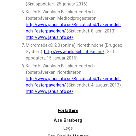
(Sist oppdatert: 25. januar 2016).
Källén K, Winbladh B. Läkemedel och
fosterpåverkan. Medroxiprogesteron.
http://www.janusinfo.se/Beslutsstod/Lakemedel-
och-fosterpaverkan/
(Sist endret: 8. april 2013).
http://www.janusinfo.se/
Micromedex® 2.0 (online). Norethindone (Drugdex
System).
http://www.helsebiblioteket.no/
(Sist
oppdatert: 15. januar 2016).
Källén K, Winbladh B. Läkemedel och
fosterpåverkan. Noretisteron.
http://www.janusinfo.se/Beslutsstod/Lakemedel-
och-fosterpaverkan/
(Sist endret: 4. august 2013).
http://www.janusinfo.se/
Forfattere
Åse Bratberg
Lege