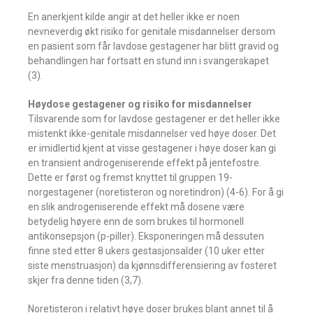
En anerkjent kilde angir at det heller ikke er noen
nevneverdig økt risiko for genitale misdannelser dersom
en pasient som får lavdose gestagener har blitt gravid og
behandlingen har fortsatt en stund inn i svangerskapet
(3).
Høydose gestagener og risiko for misdannelser
Tilsvarende som for lavdose gestagener er det heller ikke
mistenkt ikke-genitale misdannelser ved høye doser. Det
er imidlertid kjent at visse gestagener i høye doser kan gi
en transient androgeniserende effekt på jentefostre.
Dette er først og fremst knyttet til gruppen 19-
norgestagener (noretisteron og noretindron) (4-6). For å gi
en slik androgeniserende effekt må dosene være
betydelig høyere enn de som brukes til hormonell
antikonsepsjon (p-piller). Eksponeringen må dessuten
finne sted etter 8 ukers gestasjonsalder (10 uker etter
siste menstruasjon) da kjønnsdifferensiering av fosteret
skjer fra denne tiden (3,7).
Noretisteron i relativt høye doser brukes blant annet til å