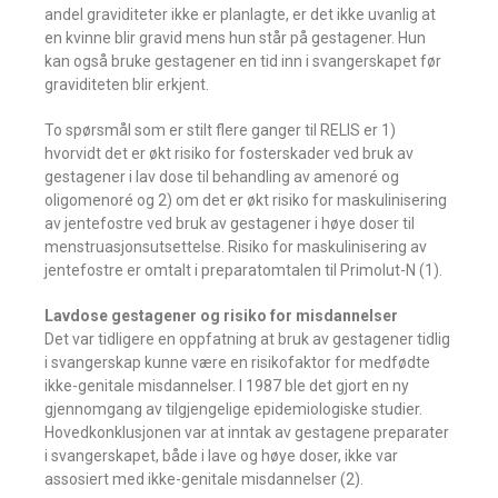
andel graviditeter ikke er planlagte, er det ikke uvanlig at
en kvinne blir gravid mens hun står på gestagener. Hun
kan også bruke gestagener en tid inn i svangerskapet før
graviditeten blir erkjent.
To spørsmål som er stilt flere ganger til RELIS er 1)
hvorvidt det er økt risiko for fosterskader ved bruk av
gestagener i lav dose til behandling av amenoré og
oligomenoré og 2) om det er økt risiko for maskulinisering
av jentefostre ved bruk av gestagener i høye doser til
menstruasjonsutsettelse. Risiko for maskulinisering av
jentefostre er omtalt i preparatomtalen til Primolut-N (1).
Lavdose gestagener og risiko for misdannelser
Det var tidligere en oppfatning at bruk av gestagener tidlig
i svangerskap kunne være en risikofaktor for medfødte
ikke-genitale misdannelser. I 1987 ble det gjort en ny
gjennomgang av tilgjengelige epidemiologiske studier.
Hovedkonklusjonen var at inntak av gestagene preparater
i svangerskapet, både i lave og høye doser, ikke var
assosiert med ikke-genitale misdannelser (2).