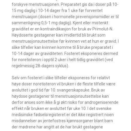
forskyve menstruasjonen. Preparatet gis da i doser på 10-
15 mg daglig i 10-14 dager fra 1 uke før forventet
menstruasjon (dosen i hormonelle prevensjonsmidler er til
sammenligning 0,5-1 mg daglig). Kjent eller mistenkt
graviditet er en kontraindikasjon for bruk av Primolut-N.
Høydoserte gestagener kan imidlertid bli brukt som
menstruasjonsutsettelse før kvinnen vet at hun er gravid. I
slike tilfeller kan kvinnen komme til å bruke preparatet i
10-14 dager av graviditeten. Fosteret eksponeres dermed
for noretisteron i opptil 2 uker i helt tidlig graviditet (ved
regelmessig 28-dagers syklus).
Selv om fosteret i slike tilfeller eksponeres for relativt
høye doser noretisteron vil bruken i de fleste tilfelle være
avsluttet i god tid før 10. svangerskapsuke. Bruk av
høydose gestagener til menstruasjonsutsettelse kan
derfor anses som ikke å gi økt risiko for androgeniserende
effekt når bruken er avsluttet før uke 10. I det svenske
medisinske fødselsregisteret er det ikke registrert noen
misdannelser av jentefostres kjønnsorganer blant barn
der mødrene har angitt at de har brukt gestagene