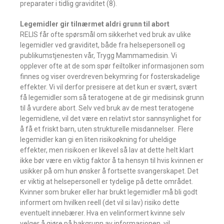
preparater i tidlig graviditet (8).
Legemidler gir tilnærmet aldri grunn til abort
RELIS får ofte spørsmål om sikkerhet ved bruk av ulike
legemidler ved graviditet, både fra helsepersonell og
publikumstjenesten vår, Trygg Mammamedisin. Vi
opplever ofte at de som spør feiltolker informasjonen som
finnes og viser overdreven bekymring for fosterskadelige
effekter. Vi vil derfor presisere at det kun er svært, svært
få legemidler som så teratogene at de gir medisinsk grunn
til å vurdere abort. Selv ved bruk av de mest teratogene
legemidlene, vil det være en relativt stor sannsynlighet for
å få et friskt barn, uten strukturelle misdannelser. Flere
legemidler kan gi en liten risikoøkning for uheldige
effekter, men risikoen er likevel så lav at dette helt klart
ikke bør være en viktig faktor å ta hensyn til hvis kvinnen er
usikker på om hun ønsker å fortsette svangerskapet. Det
er viktig at helsepersonell er tydelige på dette området.
Kvinner som bruker eller har brukt legemidler må bli godt
informert om hvilken reell (det vil si lav) risiko dette
eventuelt innebærer. Hva en velinformert kvinne selv
velger å gjøre på bakgrunn av informasjonen, vil