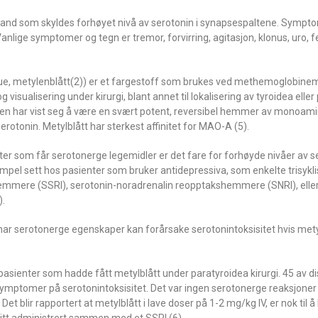
stand som skyldes forhøyet nivå av serotonin i synapsespaltene. Sympto
ge symptomer og tegn er tremor, forvirring, agitasjon, klonus, uro, fe
lue, metylenblått(2)) er et fargestoff som brukes ved methemoglobinemi
 visualisering under kirurgi, blant annet til lokalisering av tyroidea eller
, men har vist seg å være en svært potent, reversibel hemmer av monoam
otonin. Metylblått har sterkest affinitet for MAO-A (5).
ter som får serotonerge legemidler er det fare for forhøyde nivåer av s
empel sett hos pasienter som bruker antidepressiva, som enkelte trisykl
hemmere (SSRI), serotonin-noradrenalin reopptakshemmere (SNRI), elle
.
har serotonerge egenskaper kan forårsake serotonintoksisitet hvis mety
5 pasienter som hadde fått metylblått under paratyroidea kirurgi. 45 av 
 symptomer på serotonintoksisitet. Det var ingen serotonerge reaksjoner
Det blir rapportert at metylblått i lave doser på 1-2 mg/kg IV, er nok t