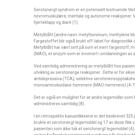
Serotonergt syndrom er en potensielt livstruende til
nevromuskulære, mentale og autonome reaksjoner. Vanli
hjerteklapp og diaré (1).
Metylblått (andre navn: metyltioninium, methylene b
Fargestoffet blir også brukt off-label for diagnostikk og
Metylblått har vært sett på som et inert fargestoff
(MAO), et enzym som er involvert i omdanningen av ser
Ved samtidig administrering av metylblått hos pasien
utvikling av serotonerge reaksjoner. Dette er for eks
antidepressiva (TCA), selektive serotoninreopptaks
monoaminoksidase-hemmere (MAO-hemmere) (4-7)
Det er også en mulighet for at andre legemidler som 
administreres samtidig (8).
I en retrospektiv kasuistikkserie er det beskrevet 32
brukte et serotonergt legemiddel og 17 av disse fikk
pasienten som ikke tok et serotonergt legemiddel (4). 