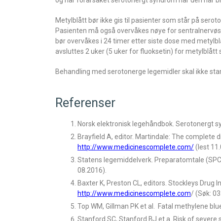
og har forårsaket serotonergt syndrom når den har b
Metylblått bør ikke gis til pasienter som står på ser
Pasienten må også overvåkes nøye for sentralnervøse b
bør overvåkes i 24 timer etter siste dose med metylbl
avsluttes 2 uker (5 uker for fluoksetin) for metylblått 
Behandling med serotonerge legemidler skal ikke starte
Referenser
Norsk elektronisk legehåndbok. Serotonergt 
Brayfield A, editor. Martindale: The complete 
http://www.medicinescomplete.com/
(lest 11
Statens legemiddelverk. Preparatomtale (SPC
08.2016).
Baxter K, Preston CL, editors. Stockleys Drug 
http://www.medicinescomplete.com
/ (Søk: 03
Top WM, Gillman PK et al. Fatal methylene blue
Stanford SC, Stanford BJ et a. Risk of severe 