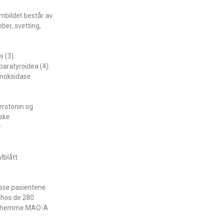
mbildet består av
ber, svetting,
 (3).
 paratyroidea (4).
inoksidase
erotonin og
iske
r
lblått
disse pasientene
 hos de 280
il å hemme MAO-A