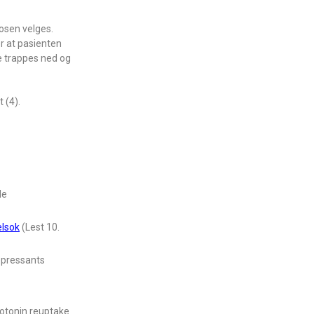
dosen velges.
er at pasienten
e trappes ned og
 (4).
de
elsok
(Lest 10.
depressants
rotonin reuptake