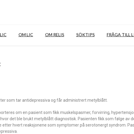
LIC
OM LIC
OM RELIS
SÖKTIPS
FRÅGA TILL L
t
ter som tar antidepressiva og får administrert metylblått.
porteres om en pasient som fikk muskelspasmer, forvirring, hypertensj
vor det ble brukt metylblått diagnostisk. Pasienten fikk som følge av d
rte etter hvert reaksjonene som symptomer på serotonergt syndrom. Pa
epressiva.