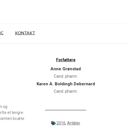
IC
KONTAKT
Forfattere
Anne Grønstad
Cand. pharm.
Karen A. Boldingh Debernard
Cand. pharm.
on og
ette et lengre
sienten brukte
2016
,
Artikler