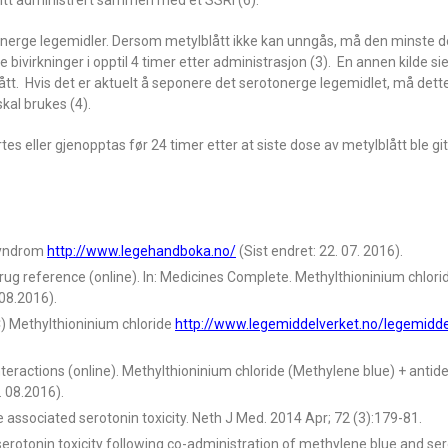
litt administrert sammen med et SSRI (6).
otonerge legemidler. Dersom metylblått ikke kan unngås, må den minste 
ivirkninger i opptil 4 timer etter administrasjon (3). En annen kilde si
ått. Hvis det er aktuelt å seponere det serotonerge legemidlet, må dett
skal brukes (4).
s eller gjenopptas før 24 timer etter at siste dose av metylblått ble gitt
syndrom
http://www.legehandboka.no/
(Sist endret: 22. 07. 2016).
drug reference (online). In: Medicines Complete. Methylthioninium chlori
.08.2016).
) Methylthioninium chloride
http://www.legemiddelverket.no/legemidd
Interactions (online). Methylthioninium chloride (Methylene blue) + anti
. 08.2016).
 associated serotonin toxicity. Neth J Med. 2014 Apr; 72 (3):179-81.
serotonin toxicity following co-administration of methylene blue and se