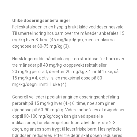
Ulike doseringsanbefalinger
Felleskatalogen er en hyppig brukt kilde ved doseringsvalg.
Til smertelindring hos barn over tre måneder anbefales 15
mg/kg hver 8. time (45 mg/kg/døgn), mens maksimal
døgndose er 60-75 mg/kg (3).
Norsk legemiddelhåndbok angir en startdose for barn over
tre måneder på 40 mg/kg kroppsvekt rektalt eller
20 mg/kg peroralt, deretter 20 mg/kg × 4 inntil 1 uke, så
15 mg/kg × 4, det vil si en maksimal dose på 80
mg/kg/døgn i inntil 1 uke (4).
Generell veileder i pediatri angir en doseringsanbefaling
peroralt på 15 mg/kg hver (4.-) 6. time, noe som gir en
døgndose på 60-90 mg/kg. Videre anbefales at døgndoser
opptil 90-100 mg/kg/døgn kan gis ved spesielle
indikasjoner, for eksempel postoperativt de første 2-3
døgn, og anses som trygt til leverfriske barn. Hos nyfødte
bør dosen reduseres. Etter tre døgn skal dosen reduseres