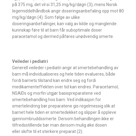
på 375 mg, det vil si 31,25 mg/kg/døgn (3), mens Norsk
legemiddelhåndbok angir doseringsanbefaling opp mot 80
mg/kg/døgn (4). Som følge av ulike
doseringsanbefalinger, kan valg av kilde og manglende
kunnskap føre til at barn får suboptimale doser
paracetamol og dermed påføres unødvendig smerte.
Veileder i pediatri
Generell veileder i pediatri angir at smertebehandling av
barn må individualiseres og hele tiden evalueres, både
fordi barnets tilstand kan endre seg og fordi
medikamenteffekten over tid kan endres. Paracetamol,
NSAIDs og morfin utgjør basispreparatene ved
smertebehandling hos barn. Ved indikasjon for
smertelindring bør preparatene gis regelmessig slik at
barnet hele tiden er smertedekket og slipper å oppleve
gjennombruddssmerte. Dersom behandlingen ikke er
tilfredsstillende bør man dersom mulig øke dosen
eller skifte til et sterkere preparat (2).