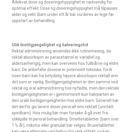
Adekvat dose og doseringshyppighet er nødvendig for
optimal effekt. Dose og doseringshyppighet må tilpasses
alder og vekt. Barn under ett år bør vurderes av lege før
oppstart av behandling.
Ulik biotilgjengelighet og halveringstid
Rektal administrering anvendes ikke rutinemessig, da
rektal absorbsjon av paracetamol er variabel og
aldersavhengig, men kan overveies hos fullbårne og eldre
barn. De anbefalte dosene er potensielt toksiske, fordi
noen barn kan ha betydelig høyere absorbsjon rektalt enn
det som er vanlig. Biotilgjengeligheten er den samme ved
rektal og oral administrering hos nyfødte, men den rektale
biotilgjengeligheten er i gjennomsnitt kun halvparten av
den orale biotilgjengeligheten hos eldre barn. Generelt bør
det derfor gis lavere doser peroralt enn rektalt (unntatt
spedbarn). Hvis mulig bør man forsøke å gå over fra
stikkpille til peroral behandling. Smeltetabletter (barn over
1 ½ år), mikstur eller granulat bør velges. Brusetabletter
kan være alternativ ved behov for rask effekt, og kan