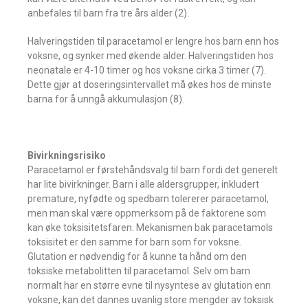
anbefales til barn fra tre års alder (2).
Halveringstiden til paracetamol er lengre hos barn enn hos
voksne, og synker med økende alder. Halveringstiden hos
neonatale er 4-10 timer og hos voksne cirka 3 timer (7).
Dette gjør at doseringsintervallet må økes hos de minste
barna for å unngå akkumulasjon (8).
Bivirkningsrisiko
Paracetamol er førstehåndsvalg til barn fordi det generelt
har lite bivirkninger. Barn i alle aldersgrupper, inkludert
premature, nyfødte og spedbarn tolererer paracetamol,
men man skal være oppmerksom på de faktorene som
kan øke toksisitetsfaren. Mekanismen bak paracetamols
toksisitet er den samme for barn som for voksne.
Glutation er nødvendig for å kunne ta hånd om den
toksiske metabolitten til paracetamol. Selv om barn
normalt har en større evne til nysyntese av glutation enn
voksne, kan det dannes uvanlig store mengder av toksisk