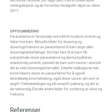
Nettverket arbeider per dags dato med å utvikle disse
retningslinjene, og de forventes ferdigstilt i løpet av våren
2017.
OPPSUMMERING
Paracetamol er førstevalg ved mild til moderat smerte og
feber hos barn. Aktuelle kilder for dosering og
doseringsfrekvens av paracetamol til barn angir ulike
doseringsanbefalinger. Det kan føre til at barn får
suboptimale doser paracetamol og dermed påføres
unødvendig smerte, spesielt de barn som havner i øverste
del av vekt/doseringsintervallet. Enkelte indikasjoner kan
kreve høyere doser av paracetamol for å oppnå
tilstrekkelig smertelindring, også doser utover det som er
angitt i Felleskatalogen og på reseptfri pakning, og det er
da nødvendig å bruke andre kilder for vurdering av dose og
frekvens.
Referenser