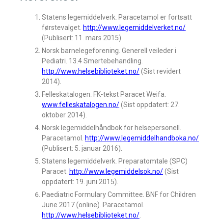
Statens legemiddelverk. Paracetamol er fortsatt
førstevalget.
http://www.legemiddelverket.no/
(Publisert: 11. mars 2015).
Norsk barnelegeforening. Generell veileder i
Pediatri. 13.4 Smertebehandling.
http://www.helsebiblioteket.no/
(Sist revidert
2014).
Felleskatalogen. FK-tekst Paracet Weifa.
www.felleskatalogen.no/
(Sist oppdatert: 27.
oktober 2014).
Norsk legemiddelhåndbok for helsepersonell.
Paracetamol.
http://www.legemiddelhandboka.no/
(Publisert: 5. januar 2016).
Statens legemiddelverk. Preparatomtale (SPC)
Paracet.
http://www.legemiddelsok.no/
(Sist
oppdatert: 19. juni 2015).
Paediatric Formulary Committee. BNF for Children
June 2017 (online). Paracetamol.
http://www.helsebiblioteket.no/
.