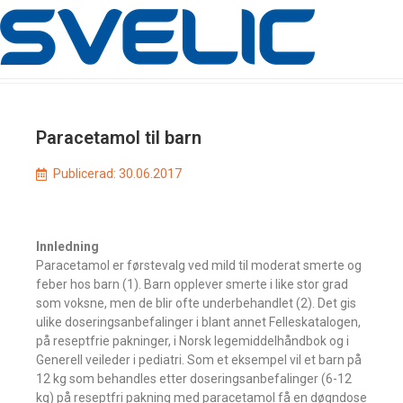
Paracetamol til barn
Publicerad:
30.06.2017
Innledning
Paracetamol er førstevalg ved mild til moderat smerte og
feber hos barn (1). Barn opplever smerte i like stor grad
som voksne, men de blir ofte underbehandlet (2). Det gis
ulike doseringsanbefalinger i blant annet Felleskatalogen,
på reseptfrie pakninger, i Norsk legemiddelhåndbok og i
Generell veileder i pediatri. Som et eksempel vil et barn på
12 kg som behandles etter doseringsanbefalinger (6-12
kg) på reseptfri pakning med paracetamol få en døgndose