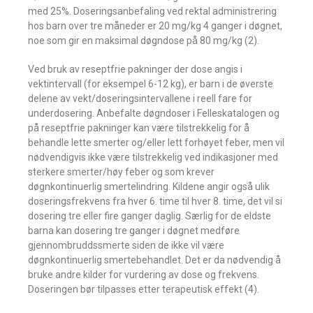
med 25%. Doseringsanbefaling ved rektal administrering
hos barn over tre måneder er 20 mg/kg 4 ganger i døgnet,
noe som gir en maksimal døgndose på 80 mg/kg (2).
Ved bruk av reseptfrie pakninger der dose angis i
vektintervall (for eksempel 6-12 kg), er barn i de øverste
delene av vekt/doseringsintervallene i reell fare for
underdosering. Anbefalte døgndoser i Felleskatalogen og
på reseptfrie pakninger kan være tilstrekkelig for å
behandle lette smerter og/eller lett forhøyet feber, men vil
nødvendigvis ikke være tilstrekkelig ved indikasjoner med
sterkere smerter/høy feber og som krever
døgnkontinuerlig smertelindring. Kildene angir også ulik
doseringsfrekvens fra hver 6. time til hver 8. time, det vil si
dosering tre eller fire ganger daglig. Særlig for de eldste
barna kan dosering tre ganger i døgnet medføre
gjennombruddssmerte siden de ikke vil være
døgnkontinuerlig smertebehandlet. Det er da nødvendig å
bruke andre kilder for vurdering av dose og frekvens.
Doseringen bør tilpasses etter terapeutisk effekt (4).