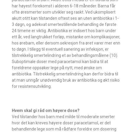
har høyest forekomst i alderen 6-18 måneder. Barna får
ofte øresmerter som utvikler seg raskt. Ved ukomplisert
akutt otitt kan tilstanden oftest ses an uten antibiotika i 1-
3 døgn, og adekvat smertestillende behandling de første
24 timene er viktig. Antibiotika er indisert hos barn under
ett år, ved langtrukket forløp, mistanke om komplikasjoner,
hos ørebarn, eller dersom sekresjon fra øret varer mer enn
to døgn. I tillegg til eventuell sanering av infeksjon, er
tilstrekkelig smertelindring et av behandlingsmålene (10).
Suboptimale doser med paracetamol kan bidra til at
foreldrene oppsøker lege på nytt, med ønske om
antibiotika. Tilstrekkelig smertelindring kan derfor bidra til
at man unngår unødvendig bruk av antibiotika og økt risiko
for resistensutvikling.
Hvem skal gi råd om høyere dose?
Ved tilstander hos barn med milde til moderate smerter
hvor det kan kreves høyere doser paracetamol, er det
behandlende lege som må rådføre foreldre om dosering