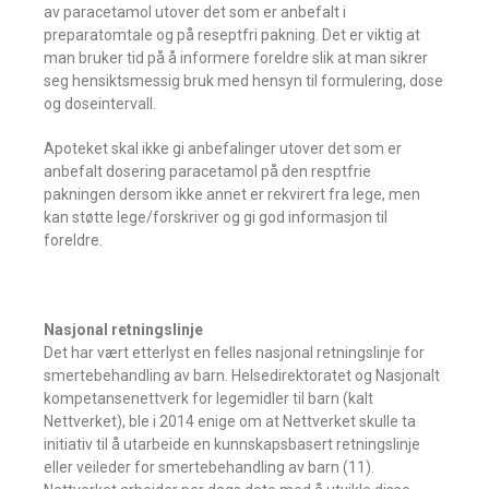
av paracetamol utover det som er anbefalt i
preparatomtale og på reseptfri pakning. Det er viktig at
man bruker tid på å informere foreldre slik at man sikrer
seg hensiktsmessig bruk med hensyn til formulering, dose
og doseintervall.
Apoteket skal ikke gi anbefalinger utover det som er
anbefalt dosering paracetamol på den resptfrie
pakningen dersom ikke annet er rekvirert fra lege, men
kan støtte lege/forskriver og gi god informasjon til
foreldre.
Nasjonal retningslinje
Det har vært etterlyst en felles nasjonal retningslinje for
smertebehandling av barn. Helsedirektoratet og Nasjonalt
kompetansenettverk for legemidler til barn (kalt
Nettverket), ble i 2014 enige om at Nettverket skulle ta
initiativ til å utarbeide en kunnskapsbasert retningslinje
eller veileder for smertebehandling av barn (11).