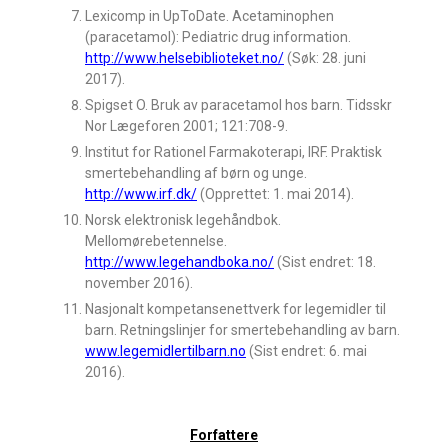
Lexicomp in UpToDate. Acetaminophen
(paracetamol): Pediatric drug information.
http://www.helsebiblioteket.no/
(Søk: 28. juni
2017).
Spigset O. Bruk av paracetamol hos barn. Tidsskr
Nor Lægeforen 2001; 121:708-9.
Institut for Rationel Farmakoterapi, IRF. Praktisk
smertebehandling af børn og unge.
http://www.irf.dk/
(Opprettet: 1. mai 2014).
Norsk elektronisk legehåndbok.
Mellomørebetennelse.
http://www.legehandboka.no/
(Sist endret: 18.
november 2016).
Nasjonalt kompetansenettverk for legemidler til
barn. Retningslinjer for smertebehandling av barn.
www.legemidlertilbarn.no
(Sist endret: 6. mai
2016).
Forfattere