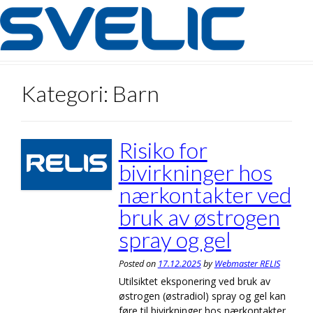
Skip
to
content
Kategori:
Barn
Risiko for
bivirkninger hos
nærkontakter ved
bruk av østrogen
spray og gel
Posted on
17.12.2025
by
Webmaster RELIS
Utilsiktet eksponering ved bruk av
østrogen (østradiol) spray og gel kan
føre til bivirkninger hos nærkontakter