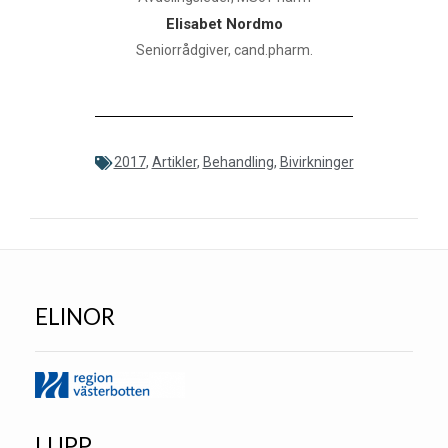
Elisabet Nordmo
Seniorrådgiver, cand.pharm.
2017
,
Artikler
,
Behandling
,
Bivirkninger
ELINOR
LUPP