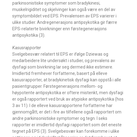
parkinsonistiske symptomer som bradykinesi,
muskelrigiditet og skjelvinger kan også være en del av
symptombildet ved EPS. Prevalensen av EPS varierer i
ulike studier. Andregenerasjons antipsykotika gir færre
EPS-relaterte bivirkninger enn førstegenerasjons
antipsykotika (3).
Kasusrapporter
Svelgebesvær relatert til EPS er ifølge Dziewas og
medarbeidere lite undersøkt i studier, og prevalens av
dysfagi som bivirkning lar seg dermed ikke estimere.
Imidlertid fremhever forfatterne, basert på elleve
kasusrapporter, at bradykinetisk dysfagi kan oppstå i alle
pasientgrupper. Førstegenerasjons mellom- og
høypotente antipsykotika er oftere mistenkt, men dysfagi
er også rapportert ved bruk av atypiske antipsykotika (hos
3 av 11). I de elleve kasusrapportene forfatterne har
gjennomgått, er det i fire av tilfellene også rapportert om
andre parkinsonistiske symptomer og tegn. I seks
rapporter er imidlertid dysfagi rapportert som det eneste
tegnet på EPS (3). Svelgebesvær kan forekomme i ulike