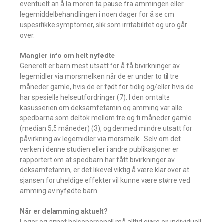
eventuelt an å la moren ta pause fra ammingen eller
legemiddelbehandlingen i noen dager for å se om
uspesifikke symptomer, slik som irritabilitet og uro går
over.
Mangler info om helt nyfødte
Generelt er barn mest utsatt for å få bivirkninger av
legemidler via morsmelken når de er under to til tre
måneder gamle, hvis de er født for tidlig og/eller hvis de
har spesielle helseutfordringer (7). I den omtalte
kasusserien om deksamfetamin og amming var alle
spedbarna som deltok mellom tre og ti måneder gamle
(median 5,5 måneder) (3), og dermed mindre utsatt for
påvirkning av legemidler via morsmelk. Selv om det
verken i denne studien eller i andre publikasjoner er
rapportert om at spedbarn har fått bivirkninger av
deksamfetamin, er det likevel viktig å være klar over at
sjansen for uheldige effekter vil kunne være større ved
amming av nyfødte barn.
Når er delamming aktuelt?
Leger og annet helsepersonell må alltid gjøre en individuell