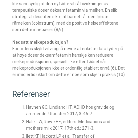
lite sannsynlig at den nyfødte vil få bivirkninger av
terapeutiske doser deksamfetamin via melken. En slik
strategi vil dessuten sikre at barnet får den første
råmelken (colostrum), med de positive helseeffektene
som dette innebærer (8,9).
Nedsatt melkeproduksjon?
For ordens skyld vil vi også nevne at enkelte data tyder på
at høye doser deksamfetamin kanskje kan redusere
melkeproduksjonen, spesielt like etter fødsel når
melkeproduksjonen ikke er ordentlig etablert ennå (6). Det
er imidlertid uklart om dette er noe som skjer i praksis (10).
Referenser
Havnen GC, Lindland HT. ADHD hos gravide og
ammende. Utposten 2017; 3: 46-7.
Hale TW, Rowe HE, editors. Medications and
mothers milk 2017; 17th ed.: 271-3.
Ilett KF, Hackett LP et al. Transfer of