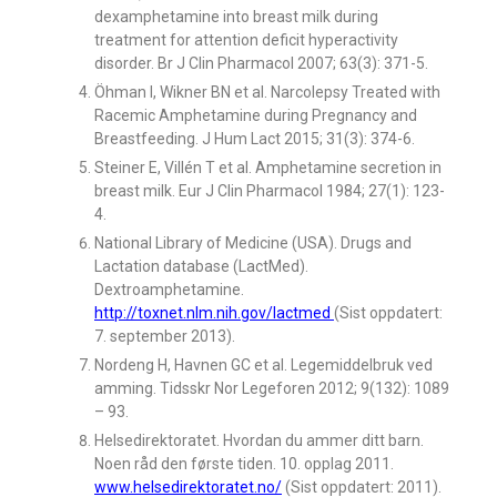
dexamphetamine into breast milk during
treatment for attention deficit hyperactivity
disorder. Br J Clin Pharmacol 2007; 63(3): 371-5.
Öhman I, Wikner BN et al. Narcolepsy Treated with
Racemic Amphetamine during Pregnancy and
Breastfeeding. J Hum Lact 2015; 31(3): 374-6.
Steiner E, Villén T et al. Amphetamine secretion in
breast milk. Eur J Clin Pharmacol 1984; 27(1): 123-
4.
National Library of Medicine (USA). Drugs and
Lactation database (LactMed).
Dextroamphetamine.
http://toxnet.nlm.nih.gov/lactmed
(Sist oppdatert:
7. september 2013).
Nordeng H, Havnen GC et al. Legemiddelbruk ved
amming. Tidsskr Nor Legeforen 2012; 9(132): 1089
– 93.
Helsedirektoratet. Hvordan du ammer ditt barn.
Noen råd den første tiden. 10. opplag 2011.
www.helsedirektoratet.no/
(Sist oppdatert: 2011).