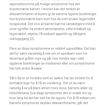
oppmerksomme på mulige symptomer hos det
brysternærte barnet. I teorien kan det tenkes at
deksamfetamin vil kunne gi de samme typene bivirkninger
hos brysternærte barn som hos de som bruker legemidlet
terapeutisk. Det vil si at barnet kan ha vanskeligere med å
sove og/eller ha endret søvnmønster, virke irritabelt og
hyperaktivt, skjelve, få nedsatt appetitt og dårligere
vektoppgang (2).
Flere av disse symptomene er relativt uspesifikke. Det kan
derfor være vanskelig å vite om et spedbarn som for
eksempel gråter mye og går noe mindre opp i vekt
opplever bivirkninger av medisinen eller om symptomene
har helt andre årsaker.
Vårt råd er at foreldre som er usikre, har lav terskel for å
kontakte lege for å få en vurdering. Det vil da være
naturlig å se på blant annet mors dose, barnets alder og
helsetilstand, hva slags symptomer det er snakk om og
hvor lang tid det har tatt før de oppsto. For å få avklart om
barnets symptomer skyldes deksamfetamin, går det