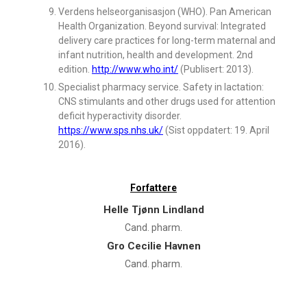
Verdens helseorganisasjon (WHO). Pan American
Health Organization. Beyond survival: Integrated
delivery care practices for long-term maternal and
infant nutrition, health and development. 2nd
edition.
http://www.who.int/
(Publisert: 2013).
Specialist pharmacy service. Safety in lactation:
CNS stimulants and other drugs used for attention
deficit hyperactivity disorder.
https://www.sps.nhs.uk/
(Sist oppdatert: 19. April
2016).
Forfattere
Helle Tjønn Lindland
Cand. pharm.
Gro Cecilie Havnen
Cand. pharm.