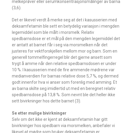
melkeprøver eller serumkonsentrasjonsmålinger av barna
(3,6).
Det er likevel verdt å merke seg at det i kasusserien med
deksamfetamin ble sett en betydelig variasjon i mengden
legemiddel som ble målt i morsmelk. Relativ
spedbarnsdose er et mål på den mengden legemiddel det
er antatt at barnet får i seg via morsmelken når det
justeres for vektforskjellen mellom mor og barn. Som en
generell tommelfingerregel blir det gjerne ansett som
trygt å amme når den relative spedbarnsdosen er under
10 %. I kasusserien med de fire ammende mødrene var
medianverdien for barnas relative dose 5,7 %, og dermed
godt innenfor hva vi anser som forenlig med amming. Et
av barna skilte seg imidlertid ut med en beregnet relativ
spedbarnsdose på 13,8 %. Som nevnt ble det heller ikke
sett bivirkninger hos dette barnet (3).
Se etter mulige bivirkninger
Selv om det ikke er kjent at deksamfetamin har gitt
bivirkninger hos spedbarn via morsmelken, anbefaler vi
likevel at mødre som bruker deksamfetamin er