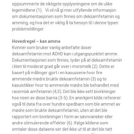
oppsummerte de viktigste opplysningene om de ulike
legemidlene (1). Vi vil nå gi mer utfyllende informasjon
om dokumentasjonen som finnes om deksamfetamin og
amming, og hva det er viktig å ta hensyn til i denne typen
problemstillinger.
Hovedregel – kan amme
Kvinner som bruker vanlig anbefalte doser
deksamfetamin mot ADHD kan i utgangspunktet amme.
Dokumentasjonen som finnes, tyder på at deksamfetamin
i liten til moderat grad går over i morsmelk (2). Dette er
basert på målinger gjort i en kasusserie hvor fire
ammende mødre brukte deksamfetamin (3) og to
kasuistikker hvor to ammende mødre ble behandlet med
racemisk amfetamin (4,5). Det ble ikke sett bivirkninger
hos noen av disse barna (3-5). En anerkjent kilde refererer
også til data fra over hundre spedbarn som ble ammet av
mødre som brukte deksamfetamin, uten at det ble
rapportert om bivirkninger i form av søvnvansker eller
andre stimulerende effekter (6). Ifølge kildene som
omtaler disse dataene ser det ikke ut til at det ble tatt