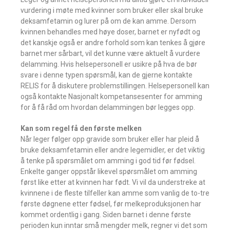
vurdering i møte med kvinner som bruker eller skal bruke
deksamfetamin og lurer på om de kan amme. Dersom
kvinnen behandles med høye doser, barnet er nyfødt og
det kanskje også er andre forhold som kan tenkes å gjøre
barnet mer sårbart, vil det kunne være aktuelt å vurdere
delamming. Hvis helsepersonell er usikre på hva de bør
svare i denne typen spørsmål, kan de gjerne kontakte
RELIS for å diskutere problemstillingen. Helsepersonell kan
også kontakte Nasjonalt kompetansesenter for amming
for å få råd om hvordan delammingen bør legges opp.
Kan som regel få den første melken
Når leger følger opp gravide som bruker eller har pleid å
bruke deksamfetamin eller andre legemidler, er det viktig
å tenke på spørsmålet om amming i god tid før fødsel.
Enkelte ganger oppstår likevel spørsmålet om amming
først like etter at kvinnen har født. Vi vil da understreke at
kvinnene i de fleste tilfeller kan amme som vanlig de to-tre
første døgnene etter fødsel, før melkeproduksjonen har
kommet ordentlig i gang. Siden barnet i denne første
perioden kun inntar små mengder melk, regner vi det som