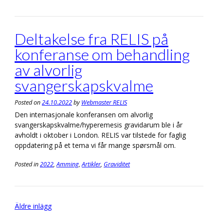
Deltakelse fra RELIS på
konferanse om behandling
av alvorlig
svangerskapskvalme
Posted on
24.10.2022
by
Webmaster RELIS
Den internasjonale konferansen om alvorlig
svangerskapskvalme/hyperemesis gravidarum ble i år
avholdt i oktober i London. RELIS var tilstede for faglig
oppdatering på et tema vi får mange spørsmål om.
Posted in
2022
,
Amming
,
Artikler
,
Graviditet
Inläggsnavigering
Äldre inlägg