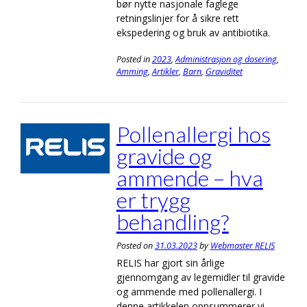
bør nytte nasjonale faglege
retningslinjer for å sikre rett
ekspedering og bruk av antibiotika.
Posted in
2023
,
Administrasjon og dosering
,
Amming
,
Artikler
,
Barn
,
Graviditet
Pollenallergi hos
gravide og
ammende – hva
er trygg
behandling?
Posted on
31.03.2023
by
Webmaster RELIS
RELIS har gjort sin årlige
gjennomgang av legemidler til gravide
og ammende med pollenallergi. I
denne artikkelen oppsummerer vi