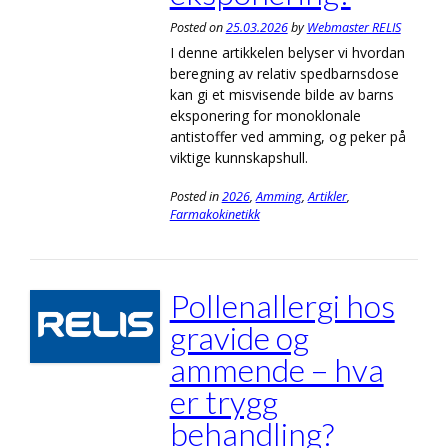
Posted on
25.03.2026
by
Webmaster RELIS
I denne artikkelen belyser vi hvordan
beregning av relativ spedbarnsdose
kan gi et misvisende bilde av barns
eksponering for monoklonale
antistoffer ved amming, og peker på
viktige kunnskapshull.
Posted in
2026
,
Amming
,
Artikler
,
Farmakokinetikk
Pollenallergi hos
gravide og
ammende – hva
er trygg
behandling?