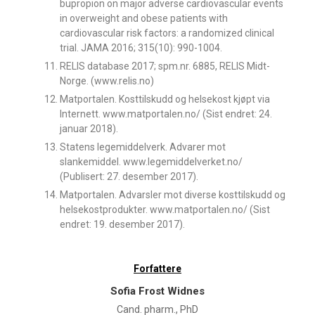
bupropion on major adverse cardiovascular events
in overweight and obese patients with
cardiovascular risk factors: a randomized clinical
trial. JAMA 2016; 315(10): 990-1004.
RELIS database 2017; spm.nr. 6885, RELIS Midt-
Norge. (www.relis.no)
Matportalen. Kosttilskudd og helsekost kjøpt via
Internett. www.matportalen.no/ (Sist endret: 24.
januar 2018).
Statens legemiddelverk. Advarer mot
slankemiddel. www.legemiddelverket.no/
(Publisert: 27. desember 2017).
Matportalen. Advarsler mot diverse kosttilskudd og
helsekostprodukter. www.matportalen.no/ (Sist
endret: 19. desember 2017).
Forfattere
Sofia Frost Widnes
Cand. pharm., PhD