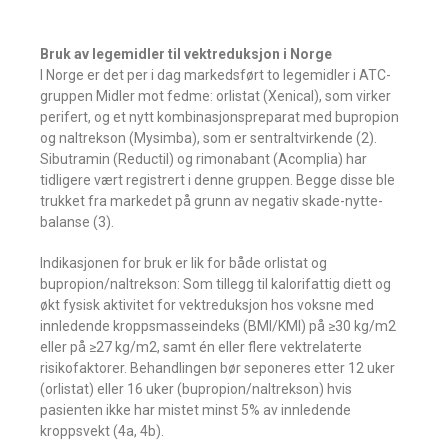
Bruk av legemidler til vektreduksjon i Norge
I Norge er det per i dag markedsført to legemidler i ATC-
gruppen Midler mot fedme: orlistat (Xenical), som virker
perifert, og et nytt kombinasjonspreparat med bupropion
og naltrekson (Mysimba), som er sentraltvirkende (2).
Sibutramin (Reductil) og rimonabant (Acomplia) har
tidligere vært registrert i denne gruppen. Begge disse ble
trukket fra markedet på grunn av negativ skade-nytte-
balanse (3).
Indikasjonen for bruk er lik for både orlistat og
bupropion/naltrekson: Som tillegg til kalorifattig diett og
økt fysisk aktivitet for vektreduksjon hos voksne med
innledende kroppsmasseindeks (BMI/KMI) på ≥30 kg/m2
eller på ≥27 kg/m2, samt én eller flere vektrelaterte
risikofaktorer. Behandlingen bør seponeres etter 12 uker
(orlistat) eller 16 uker (bupropion/naltrekson) hvis
pasienten ikke har mistet minst 5% av innledende
kroppsvekt (4a, 4b).