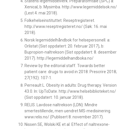
Statens legemiddelverk. Preparatomtale (SPC) a:
Xenical, b: Mysimba. http://www.legemiddelsok.no/
(Lest 4. mai 2018).
Folkehelseinstituttet. Reseptregisteret.
http://www.reseptregisteret.no/ (Søk: 16. mai
2018).
Norsk legemiddelhåndbok for helsepersonell. a:
Orlistat (Sist oppdatert: 20. februar 2017), b:
Bupropion-naltrekson (Sist oppdatert: 8. desember
2017). http://legemiddelhandboka.no/
Review by the editorial staff. Towards better
patient care: drugs to avoid in 2018. Prescrire 2018;
27(192): 107-1.
Perreault L. Obesity in adults: Drug therapy. Version
43.0. In: UpToDate. http://www.helsebiblioteket.no/
(Sist oppdatert: 10. januar 2018).
RELIS. Lavdose naltrekson (LDN): Mindre
smertestillende, men uendret MS-medisinering.
www.relis.no/ (Publisert 8. november 2017).
Nissen SE, Wolski KE et al. Effect of naltrexone-