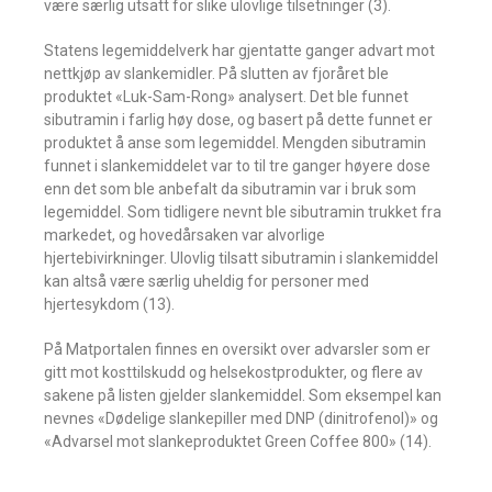
være særlig utsatt for slike ulovlige tilsetninger (3).
Statens legemiddelverk har gjentatte ganger advart mot
nettkjøp av slankemidler. På slutten av fjoråret ble
produktet «Luk-Sam-Rong» analysert. Det ble funnet
sibutramin i farlig høy dose, og basert på dette funnet er
produktet å anse som legemiddel. Mengden sibutramin
funnet i slankemiddelet var to til tre ganger høyere dose
enn det som ble anbefalt da sibutramin var i bruk som
legemiddel. Som tidligere nevnt ble sibutramin trukket fra
markedet, og hovedårsaken var alvorlige
hjertebivirkninger. Ulovlig tilsatt sibutramin i slankemiddel
kan altså være særlig uheldig for personer med
hjertesykdom (13).
På Matportalen finnes en oversikt over advarsler som er
gitt mot kosttilskudd og helsekostprodukter, og flere av
sakene på listen gjelder slankemiddel. Som eksempel kan
nevnes «Dødelige slankepiller med DNP (dinitrofenol)» og
«Advarsel mot slankeproduktet Green Coffee 800» (14).