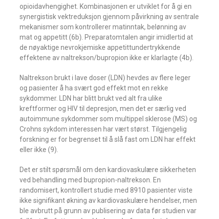
opioidavhengighet. Kombinasjonen er utviklet for å gi en
synergistisk vektreduksjon gjennom påvirkning av sentrale
mekanismer som kontrollerer matinntak, belønning av
mat og appetitt (6b). Preparatomtalen angir imidlertid at
de nøyaktige nevrokjemiske appetittundertrykkende
effektene av naltrekson/bupropion ikke er klarlagte (4b).
Naltrekson brukt i lave doser (LDN) hevdes av flere leger
og pasienter å ha svært god effekt mot en rekke
sykdommer. LDN har blitt brukt ved alt fra ulike
kreftformer og HIV til depresjon, men det er særlig ved
autoimmune sykdommer som multippel sklerose (MS) og
Crohns sykdom interessen har vært størst. Tilgjengelig
forskning er for begrenset til å slå fast om LDN har effekt
eller ikke (9).
Det er stilt spørsmål om den kardiovaskulære sikkerheten
ved behandling med bupropion-naltrekson. En
randomisert, kontrollert studie med 8910 pasienter viste
ikke signifikant økning av kardiovaskulære hendelser, men
ble avbrutt på grunn av publisering av data før studien var