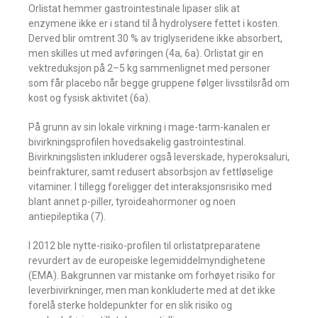
Orlistat hemmer gastrointestinale lipaser slik at
enzymene ikke er i stand til å hydrolysere fettet i kosten.
Derved blir omtrent 30 % av triglyseridene ikke absorbert,
men skilles ut med avføringen (4a, 6a). Orlistat gir en
vektreduksjon på 2–5 kg sammenlignet med personer
som får placebo når begge gruppene følger livsstilsråd om
kost og fysisk aktivitet (6a).
På grunn av sin lokale virkning i mage-tarm-kanalen er
bivirkningsprofilen hovedsakelig gastrointestinal.
Bivirkningslisten inkluderer også leverskade, hyperoksaluri,
beinfrakturer, samt redusert absorbsjon av fettløselige
vitaminer. I tillegg foreligger det interaksjonsrisiko med
blant annet p-piller, tyroideahormoner og noen
antiepileptika (7).
I 2012 ble nytte-risiko-profilen til orlistatpreparatene
revurdert av de europeiske legemiddelmyndighetene
(EMA). Bakgrunnen var mistanke om forhøyet risiko for
leverbivirkninger, men man konkluderte med at det ikke
forelå sterke holdepunkter for en slik risiko og