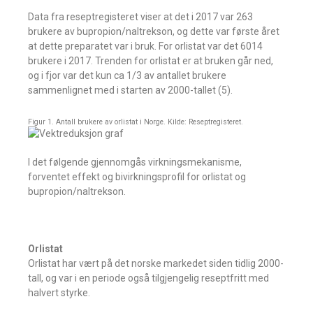
Data fra reseptregisteret viser at det i 2017 var 263
brukere av bupropion/naltrekson, og dette var første året
at dette preparatet var i bruk. For orlistat var det 6014
brukere i 2017. Trenden for orlistat er at bruken går ned,
og i fjor var det kun ca 1/3 av antallet brukere
sammenlignet med i starten av 2000-tallet (5).
Figur 1. Antall brukere av orlistat i Norge. Kilde: Reseptregisteret.
I det følgende gjennomgås virkningsmekanisme,
forventet effekt og bivirkningsprofil for orlistat og
bupropion/naltrekson.
Orlistat
Orlistat har vært på det norske markedet siden tidlig 2000-
tall, og var i en periode også tilgjengelig reseptfritt med
halvert styrke.