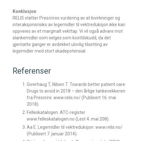
Konklusjon
RELIS støtter Prescrires vurdering av at bivirkninger og
interaksjonsrisiko av legemidler til vektreduksjon ikke kan
oppveies av et marginalt vekttap. Vi vil også advare mot
slankemidler som selges som kosttilskudd, da det
gjentatte ganger er avdekket ulovlig tilsetting av
legemidler med stort skadepotensial.
Referenser
Giverhaug T, Nilsen T. Towards better patient care:
Drugs to avoid in 2018 – den årlige tankevekkeren
fra Prescrire. www.relis.no/ (Publisert 16. mai
2018).
Felleskatalogen. ATC-register.
www.felleskatalogen.no (Lest 4. mai 208).
Aa E. Legemidler til vektreduksjon. www.relis.no/
(Publisert 7. januar 2014).