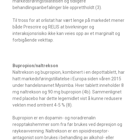
markedsføringstillatelsen og tidligere
behandlingsanbefalinger ble opprettholdt (3).
Til tross for at orlistat har vært lenge på markedet mener
både Prescrire og RELIS at bivirkninger og
interaksjonsrisiko ikke kan veies opp av et marginalt og
forbigående vekttap.
Bupropion/naltrekson
Naltrekson og bupropion, kombinert i en depottablett, har
hatt markedsføringstillatelse i Europa siden våren 2015
under handelsnavnet Mysimba. Hver tablett inneholder 8
mg naltrekson og 90 mg bupropion (4b). Sammenlignet
med placebo har dette legemidlet vist å kunne redusere
vekten med omtrent 4-5 % (8).
Bupropion er en dopamin- og noradrenalin
reopptakshemmer som fra før brukes ved depresjon og
røykeavvenning. Naltrekson er en opioidreseptor-
antagonist som brukes i behandling av alkohol- eller