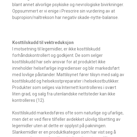
blant annet alvorlige psykiske og nevrologiske bivirkninger.
Oppsummert er vi enige i Prescrire sin vurdering av at
bupropion/naltrekson har negativ skade-nytte-balanse.
Kosttilskudd til vektreduksjon
I motsetning til legemidler, er ikke kosttilskudd
forhåndskontrollert og godkjent. De som selger
kosttilskudd har selv ansvar for at produktet ikke
inneholder helsefarlige ingredienser og blir markedsført
med lovlige påstander. Mattilsynet fører tilsyn med salg av
kosttilskudd og helsekostpreparater i helsekostbutikker.
Produkter som selges via Internett kontrolleres i svært
liten grad, og salg fra utenlandske nettsteder kan ikke
kontrolleres (12).
Kosttilskudd markedsføres ofte som naturlige og ufarlige,
men det er ved flere tilfeller avdekket ulovlig tilsetting av
legemidler uten at dette er opplyst på pakningen.
Slankemidler er en produktkategori som har vist seg å