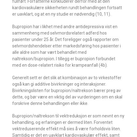
fullført. Forfatterne konkluderer derfor med at den
kardiovaskulære sikkerheten rundt behandlingen fortsatt
er uavklart, og at en ny studie er nødvendig (10, 11).
Bupropion har i likhet med andre antidepressiva vist en
sammenheng med selvmordsrelatert adferd hos
pasienter under 25 år. Det foreligger også rapporter om
selvmordshendelser etter markedsføring hos pasienter i
alle aldre som har vært behandlet med
naltrekson/bupropion. I tillegg er bupropion forbundet
med en dose-relatert risiko for krampeanfall (4b).
Generelt sett er det slik at kombinasjon av to virkestoffer
også kan gi additive bivirkninger og interaksjoner.
Bivirkningslisten for bupropion/naltrekson bærer preg av
dette, og bør være en viktig del av vurderingen om en skal
forskrive denne behandlingen eller ikke.
Bupropion/naltrekson til vektreduksjon er som nevnt en ny
behandling, og erfaringen er dermed liten. Forventet
vektreduserende effekt må sies å være forholdsvis liten.
Samtidig er det en uavklart kardiovaskulær effekt, samt