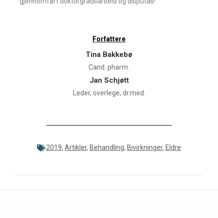
gjennomført doktorgradsarbeid og disputas!
Forfattere
Tina Bakkebø
Cand. pharm.
Jan Schjøtt
Leder, overlege, dr.med.
2019
,
Artikler
,
Behandling
,
Bivirkninger
,
Eldre