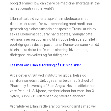
oppgitt emne: How can there be medicine shortage in ’the
richest country in the world’?
Lillan sitt arbeid syner at sjukeheimsbebuarar med
diabetes er utsett for overbehandling med medisinar
generelt og diabetesmedisinar spesielt. Trass i at ein av
seks sjukeheimsbebuarar har diabetes, manglar ofte
retningslinjer og opplæring til å trygge helsepersonellet i
oppfølginga av desse pasientane. Konsekvensane kan då
bli ein auka risiko for feilmedisinering, biverknader,
dårlegare livskvalitet og for tidleg død.
Les meir om Lillan si forsking på UiB sine sider
Arbeidet er utført ved Institutt for global helse og
samfunnsmedisin, UiB, og i samarbeid med School of
Pharmacy, University of East Anglia. Hovudrettleiar har
vore Reidun L. S. Kjome, medrettleiarar har vore Una Ø.
Sølvik, Gunn B. B. Kristensen og Sverre Sandberg.
Vi gratulerer Lillan, rettleiarar og forskingsmiljø med vel