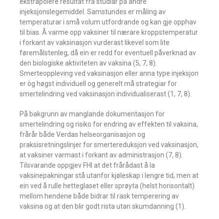
ekstrapolere resultat frå studiar på andre
injeksjonslegemiddel. Samstundes er måling av
temperaturar i små volum utfordrande og kan gje opphav
til bias. Å varme opp vaksiner til nærare kroppstemperatur
i forkant av vaksinasjon vurderast likevel som lite
føremålstenleg, då ein er redd for eventuell påverknad av
den biologiske aktiviteten av vaksina (5, 7, 8).
Smerteoppleving ved vaksinasjon eller anna type injeksjon
er òg høgst individuell og generelt må strategiar for
smertelindring ved vaksinasjon individualiserast (1, 7, 8).
På bakgrunn av manglande dokumentasjon for
smertelindring og risiko for endring av effekten til vaksina,
frårår både Verdas helseorganisasjon og
praksisretningslinjer for smertereduksjon ved vaksinasjon,
at vaksiner varmast i forkant av administrasjon (7, 8).
Tilsvarande oppgjev FHI at det frårådast å la
vaksinepakningar stå utanfor kjøleskap i lengre tid, men at
ein ved å rulle hetteglaset eller sprøyta (helst horisontalt)
mellom hendene både bidrar til rask temperering av
vaksina og at den blir godt rista utan skumdanning (1).