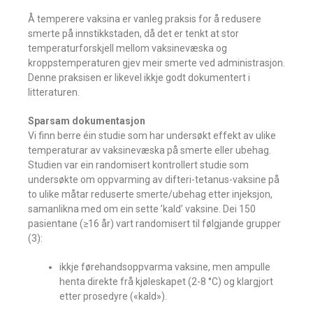
Å temperere vaksina er vanleg praksis for å redusere
smerte på innstikkstaden, då det er tenkt at stor
temperaturforskjell mellom vaksinevæska og
kroppstemperaturen gjev meir smerte ved administrasjon.
Denne praksisen er likevel ikkje godt dokumentert i
litteraturen.
Sparsam dokumentasjon
Vi finn berre éin studie som har undersøkt effekt av ulike
temperaturar av vaksinevæska på smerte eller ubehag.
Studien var ein randomisert kontrollert studie som
undersøkte om oppvarming av difteri-tetanus-vaksine på
to ulike måtar reduserte smerte/ubehag etter injeksjon,
samanlikna med om ein sette ’kald’ vaksine. Dei 150
pasientane (≥16 år) vart randomisert til følgjande grupper
(3):
ikkje førehandsoppvarma vaksine, men ampulle
henta direkte frå kjøleskapet (2-8 °C) og klargjort
etter prosedyre («kald»).