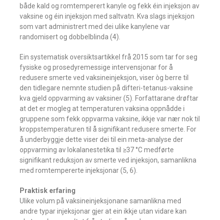
både kald og romtemperert kanyle og fekk éin injeksjon av
vaksine og éin injeksjon med saltvatn. Kva slags injeksjon
som vart administrert med dei ulike kanylene var
randomisert og dobbelblinda (4).
Ein systematisk oversiktsartikkel frå 2015 som tar for seg
fysiske og prosedyremessige intervensjonar for å
redusere smerte ved vaksineinjeksjon, viser òg berre til
den tidlegare nemnte studien på difteri-tetanus-vaksine
kva gjeld oppvarming av vaksiner (5). Forfattarane drøftar
at det er mogleg at temperaturen vaksina oppnådde i
gruppene som fekk oppvarma vaksine, ikkje var nær nok til
kroppstemperaturen til å signifikant redusere smerte. For
å underbyggje dette viser dei til ein meta-analyse der
oppvarming av lokalanestetika til ≥37 °C medførte
signifikant reduksjon av smerte ved injeksjon, samanlikna
med romtempererte injeksjonar (5, 6).
Praktisk erfaring
Ulike volum på vaksineinjeksjonane samanlikna med
andre typar injeksjonar gjer at ein ikkje utan vidare kan