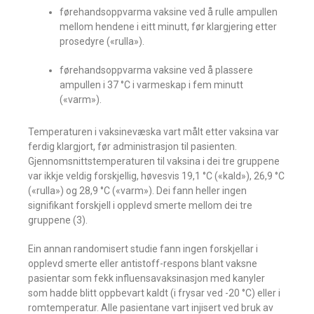
førehandsoppvarma vaksine ved å rulle ampullen
mellom hendene i eitt minutt, før klargjering etter
prosedyre («rulla»).
førehandsoppvarma vaksine ved å plassere
ampullen i 37 °C i varmeskap i fem minutt
(«varm»).
Temperaturen i vaksinevæska vart målt etter vaksina var
ferdig klargjort, før administrasjon til pasienten.
Gjennomsnittstemperaturen til vaksina i dei tre gruppene
var ikkje veldig forskjellig, høvesvis 19,1 °C («kald»), 26,9 °C
(«rulla») og 28,9 °C («varm»). Dei fann heller ingen
signifikant forskjell i opplevd smerte mellom dei tre
gruppene (3).
Ein annan randomisert studie fann ingen forskjellar i
opplevd smerte eller antistoff-respons blant vaksne
pasientar som fekk influensavaksinasjon med kanyler
som hadde blitt oppbevart kaldt (i frysar ved -20 °C) eller i
romtemperatur. Alle pasientane vart injisert ved bruk av