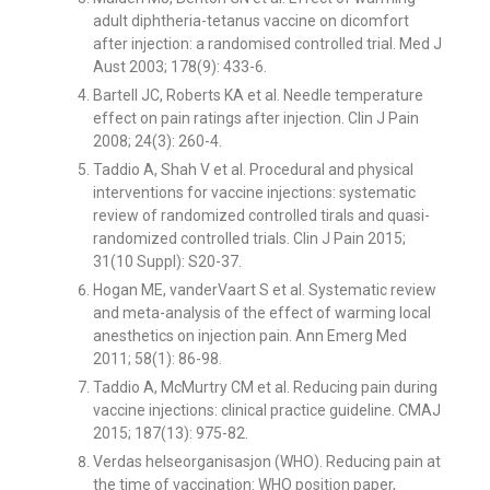
adult diphtheria-tetanus vaccine on dicomfort
after injection: a randomised controlled trial. Med J
Aust 2003; 178(9): 433-6.
Bartell JC, Roberts KA et al. Needle temperature
effect on pain ratings after injection. Clin J Pain
2008; 24(3): 260-4.
Taddio A, Shah V et al. Procedural and physical
interventions for vaccine injections: systematic
review of randomized controlled tirals and quasi-
randomized controlled trials. Clin J Pain 2015;
31(10 Suppl): S20-37.
Hogan ME, vanderVaart S et al. Systematic review
and meta-analysis of the effect of warming local
anesthetics on injection pain. Ann Emerg Med
2011; 58(1): 86-98.
Taddio A, McMurtry CM et al. Reducing pain during
vaccine injections: clinical practice guideline. CMAJ
2015; 187(13): 975-82.
Verdas helseorganisasjon (WHO). Reducing pain at
the time of vaccination: WHO position paper,