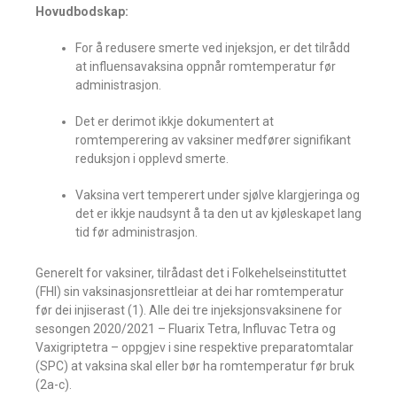
Hovudbodskap:
For å redusere smerte ved injeksjon, er det tilrådd
at influensavaksina oppnår romtemperatur før
administrasjon.
Det er derimot ikkje dokumentert at
romtemperering av vaksiner medfører signifikant
reduksjon i opplevd smerte.
Vaksina vert temperert under sjølve klargjeringa og
det er ikkje naudsynt å ta den ut av kjøleskapet lang
tid før administrasjon.
Generelt for vaksiner, tilrådast det i Folkehelseinstituttet
(FHI) sin vaksinasjonsrettleiar at dei har romtemperatur
før dei injiserast (1). Alle dei tre injeksjonsvaksinene for
sesongen 2020/2021 – Fluarix Tetra, Influvac Tetra og
Vaxigriptetra – oppgjev i sine respektive preparatomtalar
(SPC) at vaksina skal eller bør ha romtemperatur før bruk
(2a-c).