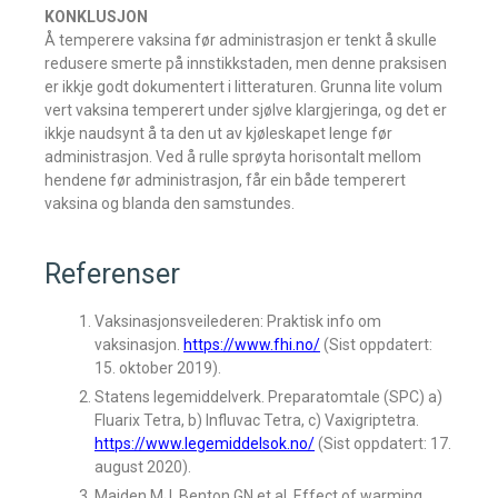
KONKLUSJON
Å temperere vaksina før administrasjon er tenkt å skulle
redusere smerte på innstikkstaden, men denne praksisen
er ikkje godt dokumentert i litteraturen. Grunna lite volum
vert vaksina temperert under sjølve klargjeringa, og det er
ikkje naudsynt å ta den ut av kjøleskapet lenge før
administrasjon. Ved å rulle sprøyta horisontalt mellom
hendene før administrasjon, får ein både temperert
vaksina og blanda den samstundes.
Referenser
Vaksinasjonsveilederen: Praktisk info om
vaksinasjon.
https://www.fhi.no/
(Sist oppdatert:
15. oktober 2019).
Statens legemiddelverk. Preparatomtale (SPC) a)
Fluarix Tetra, b) Influvac Tetra, c) Vaxigriptetra.
https://www.legemiddelsok.no/
(Sist oppdatert: 17.
august 2020).
Maiden MJ, Benton GN et al. Effect of warming