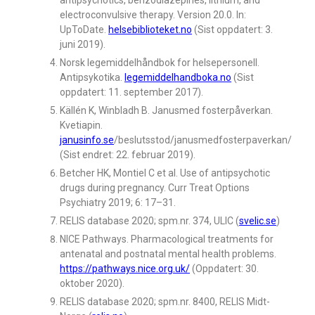
antipsychotics, benzodiazepines, lithium, and
electroconvulsive therapy. Version 20.0. In:
UpToDate.
helsebiblioteket.no
(Sist oppdatert: 3.
juni 2019).
Norsk legemiddelhåndbok for helsepersonell.
Antipsykotika.
legemiddelhandboka.no
(Sist
oppdatert: 11. september 2017).
Källén K, Winbladh B. Janusmed fosterpåverkan.
Kvetiapin.
janusinfo.se
/beslutsstod/janusmedfosterpaverkan/
(Sist endret: 22. februar 2019).
Betcher HK, Montiel C et al. Use of antipsychotic
drugs during pregnancy. Curr Treat Options
Psychiatry 2019; 6: 17–31.
RELIS database 2020; spm.nr. 374, ULIC (
svelic.se
)
NICE Pathways. Pharmacological treatments for
antenatal and postnatal mental health problems.
https://pathways.nice.org.uk/
(Oppdatert: 30.
oktober 2020).
RELIS database 2020; spm.nr. 8400, RELIS Midt-