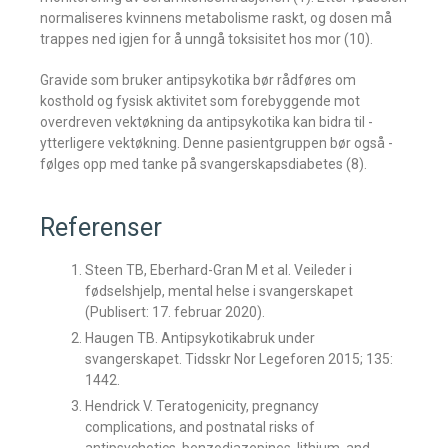
normaliseres kvinnens ­metabolisme raskt, og dosen må
trappes ned igjen for å unngå ­toksisitet hos mor (10).
Gravide som bruker antipsykotika bør rådføres om
kosthold og fysisk aktivitet som forebyggende mot
overdreven vektøkning da antipsykotika kan bidra til ­
ytterligere ­vekt­økning. Denne pasientgruppen bør også ­
følges opp med tanke på svanger­skapsdiabetes (8).
Referenser
Steen TB, Eberhard-Gran M et al. Veileder i
fødselshjelp, mental helse i svangerskapet
(Publisert: 17. februar 2020).
Haugen TB. Antipsykotikabruk under
svangerskapet. Tidsskr Nor Legeforen 2015; 135:
1442.
Hendrick V. Teratogenicity, pregnancy
complications, and postnatal risks of