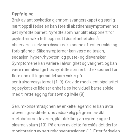
Oppfølging
Bruk av antipsykotika gjennom svangerskapet og særlig
nært opptil fødselen kan føre til abstinenssymptomer hos
det nyfødte ­barnet. Nyfødte som har blitt eksponert for
psykofarmaka tett opp mot fødsel ­anbefales å
observeres, selv om disse reaksjonene oftest er milde og
forbigående. Slike symptomer kan være agitasjon,
sedasjon, hyper-/hypotoni og puste- og dievansker.
Symptomene kan variere i alvorlighet og varighet, og kan
være mer alvorlige hos nyfødte som er blitt eksponert for
flere enn ett legemiddel som virker på
sentralnervesystemet (1, 9). Gravide med kjent bipolaritet
og psykotiske lidelser anbefales individuell barselspleie
med tilrettelegging for søvn og hvile (8).
Serumkonsentrasjonen av enkelte legemidler kan avta
utover i graviditeten, hovedsakelig på grunn av økt
metabolisme i leveren, økt utskilling via nyrene og økt
plasma volum (10). På grunn av dette ­foreslås det ­derfor ­
monitorering av ­serumkonsentrasjonen (1). Etter fødselen