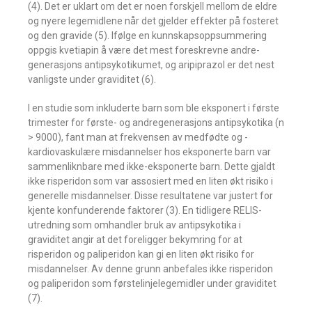
(4). Det er uklart om det er noen forskjell mellom de eldre
og nyere legemidlene når det gjelder effekter på fosteret
og den gravide (5). Ifølge en kunnskapsoppsummering
oppgis kvetiapin å være det mest foreskrevne andre­
generasjons antipsykotikumet, og aripiprazol er det nest
vanligste under graviditet (6).
I en studie som inkluderte barn som ble eksponert i første
trimester for ­første- og andregenerasjons antipsykotika (n
> 9000), fant man at frekvensen av ­medfødte og ­
kardiovaskulære misdannelser hos eksponerte barn var
sammenliknbare med ikke-eksponerte barn. Dette gjaldt
ikke risperidon som var assosiert med en liten økt risiko i
generelle misdannelser. Disse ­resultatene var justert for
kjente ­konfunderende faktorer (3). En tidligere RELIS-
utredning som omhandler bruk av antipsykotika i
graviditet angir at det foreligger bekymring for at
risperidon og paliperidon kan gi en liten økt risiko for
misdannelser. Av denne grunn anbefales ikke risperidon
og paliperidon som førstelinjelegemidler under graviditet
(7).