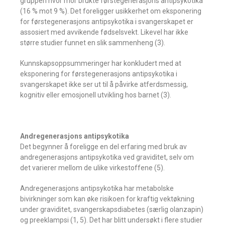
gruppen hvor mor brukte førstegenerasjons antipsykotika
(16 % mot 9 %). Det foreligger usikkerhet om ­eksponering
for førstegenerasjons anti­psykotika i ­svangerskapet er
assosiert med avvikende fødselsvekt. Likevel har ikke
større studier funnet en slik sammenheng (3).
Kunnskapsoppsummeringer har konkludert med at
eksponering for første­generasjons antipsykotika i
svangerskapet ikke ser ut til å påvirke atferdsmessig,
kognitiv eller emosjonell utvikling hos barnet (3).
Andregenerasjons antipsykotika
Det begynner å foreligge en del erfaring med bruk av
andregenerasjons antipsykotika ved graviditet, selv om
det varierer mellom de ulike virkestoffene (5).
Andregenerasjons antipsykotika har metabolske
bivirkninger som kan øke ­risikoen for kraftig vektøkning
under ­graviditet, svangerskapsdiabetes (særlig olanzapin)
og preeklampsi (1, 5). Det har blitt undersøkt i flere studier