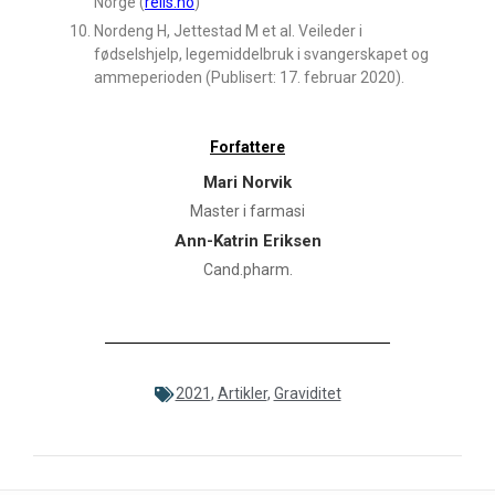
Norge (
relis.no
)
Nordeng H, Jettestad M et al. Veileder i
fødselshjelp, legemiddelbruk i svangerskapet og
ammeperioden (Publisert: 17. februar 2020).
Forfattere
Mari Norvik
Master i farmasi
Ann-Katrin Eriksen
Cand.pharm.
2021
,
Artikler
,
Graviditet