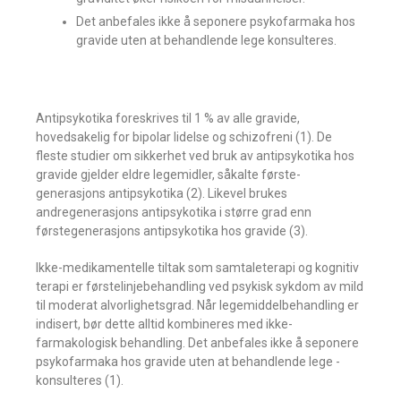
Det anbefales ikke å seponere psykofarmaka hos
gravide uten at behandlende lege konsulteres.
Antipsykotika foreskrives til 1 % av alle gravide,
hovedsakelig for bipolar lidelse og schizofreni (1). De
fleste studier om sikkerhet ved bruk av antipsykotika hos
gravide gjelder eldre legemidler, såkalte første­
generasjons antipsykotika (2). ­Likevel ­brukes
andregenerasjons antipsykotika i større grad enn
førstegenerasjons antipsykotika hos gravide (3).
Ikke-medikamentelle tiltak som samtale­terapi og kognitiv
terapi er førstelinjebehandling ved psykisk sykdom av mild
til moderat alvorlighetsgrad. Når legemiddelbehandling er
indisert, bør dette alltid kombineres med ikke-
farmakologisk behandling. Det anbefales ikke å seponere
psykofarmaka hos gravide uten at behandlende lege ­
konsulteres (1).