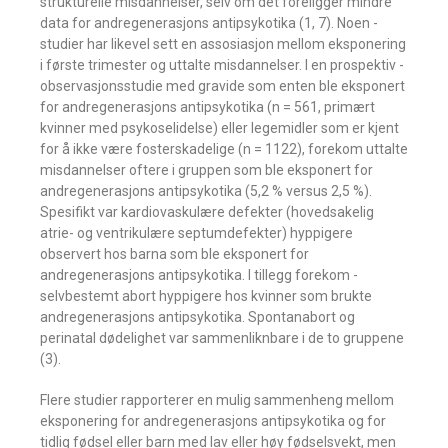
strukturelle misdannelser, selv om det foreligger mindre
data for ­andregenerasjons antipsykotika (1, 7). Noen ­
studier har likevel sett en assosiasjon mellom ­eksponering
i første trimester og uttalte misdannelser. I en prospektiv ­
observasjonsstudie med gravide som enten ble eksponert
for andregenerasjons anti­psykotika (n = 561, primært
kvinner med psykoselidelse) eller legemidler som er kjent
for å ikke være fosterskadelige (n = 1122), forekom uttalte
misdannelser oftere i gruppen som ble eksponert for
andre­generasjons antipsykotika (5,2 % versus 2,5 %).
Spesifikt var kardiovaskulære defekter (hovedsakelig
atrie- og ventrikulære ­septumdefekter) hyppigere
observert hos barna som ble eksponert for
andregenerasjons antipsykotika. I tillegg forekom ­
selvbestemt abort hyppigere hos kvinner som brukte
andregenerasjons antipsykotika. Spontanabort og
perinatal dødelighet var sammenliknbare i de to gruppene
(3).
Flere studier rapporterer en mulig ­sammen­heng mellom
eksponering for andre­genera­sjons antipsykotika og for
tidlig fødsel eller barn med lav eller høy ­fødselsvekt, men