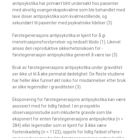
antipsykotika har primært blitt undersøkt hos pasienter
med alvorlig svangerskapskvalme som ble behandlet med
lave doser antipsykotika som ­kvalmestillende, og
sekundært til pasienter med psykiatriske lidelser (3).
Førstegenerasjons antipsykotika er kjent for å gi
menstruasjonsforstyrrelser og ­nedsatt libido (1). Likevel
anses den ­reproduktive sikkerhetsrisikoen for ­
førstegenerasjon antipsykotika generelt å være lav (3).
Bruk av førstegenerasjons antipsykotika under graviditet
ser ikke ut til å øke ­perinatal dødelighet. De fleste studiene
har heller ikke funnet økt risiko for misdannelser etter bruk
av slike legemidler i graviditeten (3).
Eksponering for førstegenerasjons anti­psykotika kan være
assosiert med for tidlig fødsel. I en prospektiv
observasjons­studie som inkluderte gravide som ble
eksponert for enten førstegenerasjons antipsykotika ­(n =
284) eller legemidler som er kjent for å ikke være
fosterskadelig (n = 1122), oppsto for tidlig fødsel oftere i