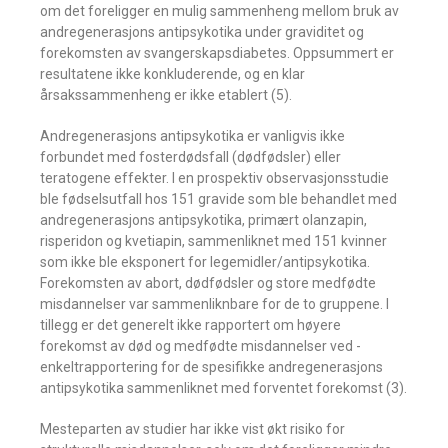
om det foreligger en mulig sammenheng mellom bruk av
andregenerasjons antipsykotika under graviditet og
forekomsten av svangerskapsdiabetes. Oppsummert er
resultatene ikke konkluderende, og en klar
årsakssammenheng er ikke etablert (5).
Andregenerasjons antipsykotika er ­vanligvis ikke
forbundet med fosterdødsfall (dødfødsler) eller
teratogene effekter. I en prospektiv observasjonsstudie
ble fødsels­utfall hos 151 gravide som ble behandlet med
andregenerasjons antipsykotika, ­primært olanzapin,
risperidon og kvetiapin, sammenliknet med 151 kvinner
som ikke ble eksponert for legemidler/antipsykotika.
Forekomsten av abort, dødfødsler og store medfødte
misdannelser var sammen­liknbare for de to gruppene. I
tillegg er det generelt ikke rapportert om høyere
forekomst av død og medfødte misdannelser ved ­
enkeltrapportering for de spesifikke ­andregenerasjons
antipsykotika sammenliknet med forventet forekomst (3).
Mesteparten av studier har ikke vist økt risiko for