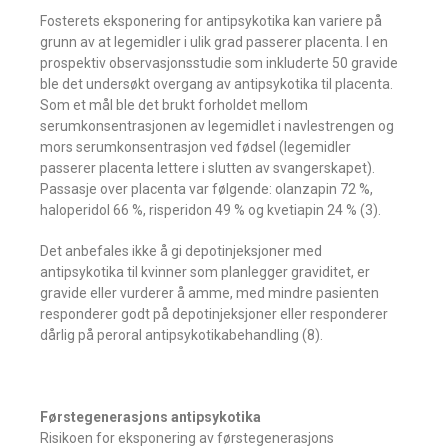
Fosterets eksponering for antipsykotika kan variere på
grunn av at legemidler i ulik grad passerer placenta. I en
prospektiv observasjonsstudie som inkluderte 50 gravide
ble det undersøkt overgang av antipsykotika til placenta.
Som et mål ble det brukt forholdet mellom
serumkonsentrasjonen av legemidlet i navlestrengen og
mors serumkonsentrasjon ved fødsel ­(legemidler
passerer placenta lettere i slutten av ­svangerskapet).
Passasje over placenta var følgende: olanzapin 72 %,
haloperidol 66 %, risperidon 49 % og ­kvetiapin 24 % (3).
Det anbefales ikke å gi depotinjeksjoner med
antipsykotika til kvinner som ­planlegger graviditet, er
gravide eller vurderer å amme, med mindre pasienten
responderer godt på depotinjeksjoner eller responderer
dårlig på peroral antipsykotikabehandling (8).
Førstegenerasjons antipsykotika
Risikoen for eksponering av førstegenerasjons