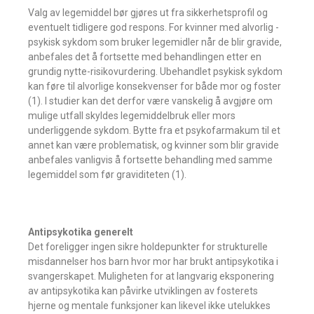
Valg av legemiddel bør gjøres ut fra sikkerhetsprofil og
eventuelt tidligere god respons. For kvinner med alvorlig ­
psykisk sykdom som bruker legemidler når de blir gravide,
anbefales det å fortsette med behandlingen etter en
grundig nytte-risiko­vurdering. Ubehandlet psykisk sykdom
kan føre til alvorlige konsekvenser for både mor og foster
(1). I studier kan det derfor være ­vanskelig å avgjøre om
mulige utfall skyldes legemiddelbruk eller mors
underliggende sykdom. Bytte fra et psykofarmakum til et
annet kan være problematisk, og kvinner som blir gravide
anbefales vanligvis å ­fortsette behandling med samme
legemiddel som før graviditeten (1).
Antipsykotika generelt
Det foreligger ingen sikre holdepunkter for strukturelle
misdannelser hos barn hvor mor har brukt antipsykotika i
svangerskapet. Muligheten for at langvarig eksponering
av antipsykotika kan påvirke utviklingen av fosterets
hjerne og mentale funksjoner kan likevel ikke utelukkes