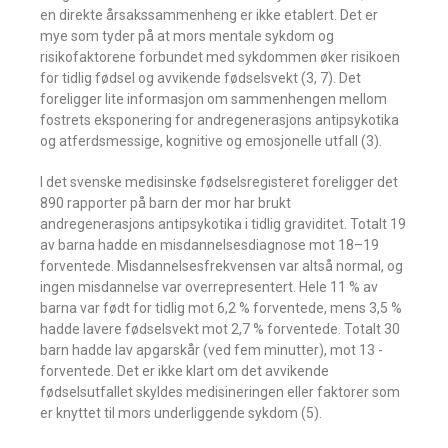
en direkte årsaks­sammenheng er ikke etablert. Det er
mye som tyder på at mors mentale sykdom og
risikofaktorene ­forbundet med sykdommen øker risikoen
for tidlig fødsel og avvikende fødselsvekt (3, 7). Det
foreligger lite informasjon om ­sammenhengen mellom
fostrets eksponering for andregenerasjons anti­psykotika
og atferdsmessige, kognitive og emosjonelle utfall (3).
I det svenske medisinske fødsels­registeret foreligger det
890 rapporter på barn der mor har brukt
andregenerasjons anti­psykotika i tidlig graviditet. Totalt 19
av barna hadde en misdannelsesdiagnose mot 18–19
forventede. Misdannelses­frekvensen var altså normal, og
ingen misdannelse var overrepresentert. Hele 11 % av
barna var født for tidlig mot 6,2 % forventede, mens 3,5 %
hadde lavere fødselsvekt mot 2,7 % forventede. Totalt 30
barn hadde lav ­apgarskår (ved fem minutter), mot 13 ­
forventede. Det er ikke klart om det ­avvikende
fødselsutfallet skyldes medisineringen eller faktorer som
er knyttet til mors underliggende sykdom (5).