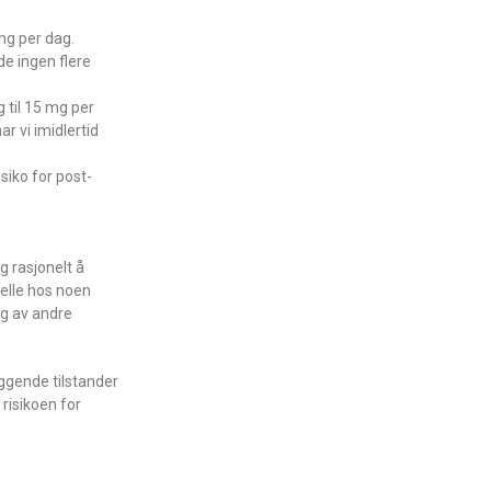
mg per dag.
de ingen flere
 til 15 mg per
ar vi imidlertid
siko for post-
 rasjonelt å
felle hos noen
ig av andre
iggende tilstander
risikoen for