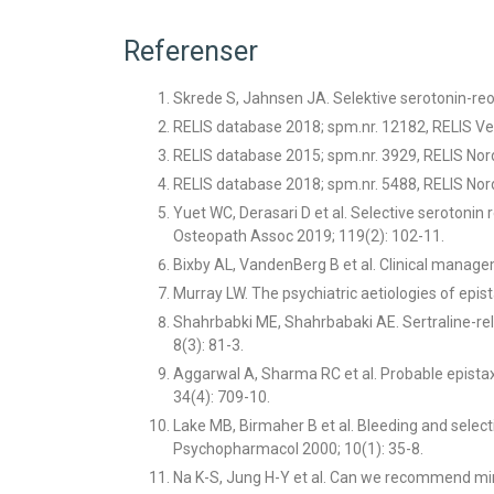
Referenser
Skrede S, Jahnsen JA. Selektive serotonin-re
RELIS database 2018; spm.nr. 12182, RELIS Ves
RELIS database 2015; spm.nr. 3929, RELIS Nor
RELIS database 2018; spm.nr. 5488, RELIS Nor
Yuet WC, Derasari D et al. Selective serotonin 
Osteopath Assoc 2019; 119(2): 102-11.
Bixby AL, VandenBerg B et al. Clinical manage
Murray LW. The psychiatric aetiologies of epist
Shahrbabki ME, Shahrbabaki AE. Sertraline-rel
8(3): 81-3.
Aggarwal A, Sharma RC et al. Probable epista
34(4): 709-10.
Lake MB, Birmaher B et al. Bleeding and select
Psychopharmacol 2000; 10(1): 35-8.
Na K-S, Jung H-Y et al. Can we recommend mirt