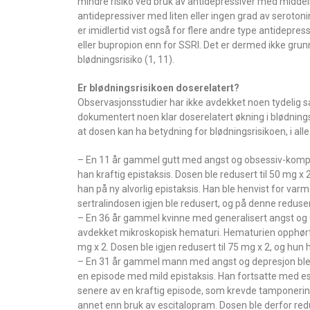
mindre risiko ved bruk av antidepressiver med middel
antidepressiver med liten eller ingen grad av seroto
er imidlertid vist også for flere andre type antidepres
eller bupropion enn for SSRI. Det er dermed ikke grun
blødningsrisiko (1, 11).
Er blødningsrisikoen doserelatert?
Observasjonsstudier har ikke avdekket noen tydelig
dokumentert noen klar doserelatert økning i blødningsr
at dosen kan ha betydning for blødningsrisikoen, i all
– En 11 år gammel gutt med angst og obsessiv-kompuls
han kraftig epistaksis. Dosen ble redusert til 50 mg x
han på ny alvorlig epistaksis. Han ble henvist for va
sertralindosen igjen ble redusert, og på denne reduse
– En 36 år gammel kvinne med generalisert angst og OC
avdekket mikroskopisk hematuri. Hematurien opphørte
mg x 2. Dosen ble igjen redusert til 75 mg x 2, og hun
– En 31 år gammel mann med angst og depresjon ble gr
en episode med mild epistaksis. Han fortsatte med esc
senere av en kraftig episode, som krevde tamponering
annet enn bruk av escitalopram. Dosen ble derfor redu