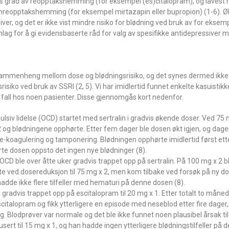
s grad av reopptakshemming (for eksempel (es)citalopram), og lavest ri
ninreopptakshemming (for eksempel mirtazapin eller bupropion) (1-6). Øk
siver, og det er ikke vist mindre risiko for blødning ved bruk av for ekse
nlag for å gi evidensbaserte råd for valg av spesifikke antidepressiver 
 sammenheng mellom dose og blødningsrisiko, og det synes dermed ikke
isiko ved bruk av SSRI (2, 5). Vi har imidlertid funnet enkelte kasuistik
e fall hos noen pasienter. Disse gjennomgås kort nedenfor.
iv lidelse (OCD) startet med sertralin i gradvis økende doser. Ved 75 m
 2 og blødningene opphørte. Etter fem dager ble dosen økt igjen, og dagen
rme-koagulering og tamponering. Blødningen opphørte imidlertid først ett
rte dosen oppsto det ingen nye blødninger (8).
D ble over åtte uker gradvis trappet opp på sertralin. På 100 mg x 2 ble
 ved dosereduksjon til 75 mg x 2, men kom tilbake ved forsøk på ny do
 hadde ikke flere tilfeller med hematuri på denne dosen (8).
advis trappet opp på escitalopram til 20 mg x 1. Etter totalt to måned
italopram og fikk ytterligere en episode med neseblod etter fire dager,
. Blodprøver var normale og det ble ikke funnet noen plausibel årsak t
sert til 15 mg x 1, og han hadde ingen ytterligere blødningstilfeller på