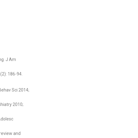
ing. J Am
(2): 186-94.
Behav Sci 2014;
hiatry 2010;
Adolesc
 review and