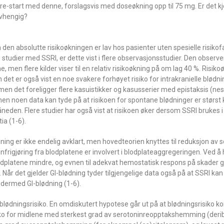
e re-start med denne, forslagsvis med doseøkning opp til 75 mg. Er det k
avhengig?
n den absolutte risikoøkningen er lav hos pasienter uten spesielle risiko
te studier med SSRI, er dette vist i flere observasjonsstudier. Den observe
, men flere kilder viser til en relativ risikoøkning på om lag 40 %. Risik
 det er også vist en noe svakere forhøyet risiko for intrakranielle blødnin
, men det foreligger flere kasuistikker og kasusserier med epistaksis (n
en noen data kan tyde på at risikoen for spontane blødninger er størst k
måneden. Flere studier har også vist at risikoen øker dersom SSRI brukes
a (1-6).
ning er ikke endelig avklart, men hovedteorien knyttes til reduksjon av 
infrigjøring fra blodplatene er involvert i blodplateaggregeringen. Ved
 blodplatene mindre, og evnen til adekvat hemostatisk respons på skader
år det gjelder GI-blødning tyder tilgjengelige data også på at SSRI kan 
 dermed GI-blødning (1-6).
 blødningsrisiko. En omdiskutert hypotese går ut på at blødningsrisiko k
o for midlene med sterkest grad av serotoninreopptakshemming (deribla