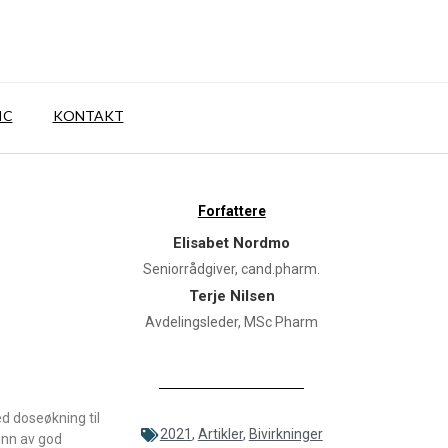
IC
KONTAKT
Forfattere
Elisabet Nordmo
Seniorrådgiver, cand.pharm.
Terje Nilsen
Avdelingsleder, MSc Pharm
ed doseøkning til
2021
,
Artikler
,
Bivirkninger
unn av god