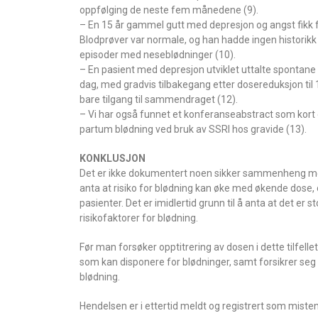
oppfølging de neste fem månedene (9).
– En 15 år gammel gutt med depresjon og angst fikk f
Blodprøver var normale, og han hadde ingen historikk 
episoder med neseblødninger (10).
– En pasient med depresjon utviklet uttalte spontan
dag, med gradvis tilbakegang etter dosereduksjon til 10 
bare tilgang til sammendraget (12).
– Vi har også funnet et konferanseabstract som kort o
partum blødning ved bruk av SSRI hos gravide (13).
KONKLUSJON
Det er ikke dokumentert noen sikker sammenheng mello
anta at risiko for blødning kan øke med økende dose, o
pasienter. Det er imidlertid grunn til å anta at det er
risikofaktorer for blødning.
Før man forsøker opptitrering av dosen i dette tilfell
som kan disponere for blødninger, samt forsikrer seg
blødning.
Hendelsen er i ettertid meldt og registrert som misten