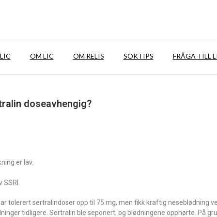
LIC
OM LIC
OM RELIS
SÖKTIPS
FRÅGA TILL L
rtralin doseavhengig?
ning er lav.
v SSRI.
ar tolerert sertralindoser opp til 75 mg, men fikk kraftig neseblødning v
inger tidligere. Sertralin ble seponert, og blødningene opphørte. På gr