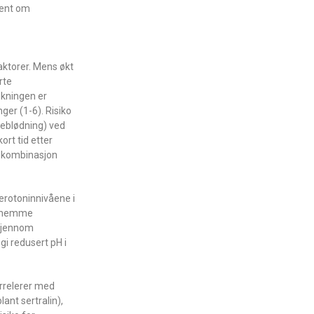
jent om
faktorer. Mens økt
rte
oøkningen er
ger (1-6). Risiko
eseblødning) ved
ort tid etter
 i kombinasjon
serotoninnivåene i
 å hemme
 gjennom
gi redusert pH i
orrelerer med
nt sertralin),