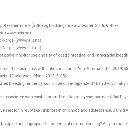
opptakshemmere (SSRI) og blødningsrisiko. Utposten 2018; 6: 46-7.
t. (www.relis.no)
d-Norge. (www.relis.no)
d-Norge. (www.relis.no)
reuptake inhibitor use and risk of gastrointestinal and intracranial bleed
ment of bleeding risk with antidepressants. Ann Pharmacother 2019; 53
axis. J Otolaryngol Rhinol 2019; 5: 056.
ated bleeding tendency: could it be dose-dependent? Iran J Psychiatry 
xis associated with escitalopram. Prog Neuropsychopharmacol Biol Psyc
ive serotonin reuptake inhibitors in childhood and adolescence. J Child 
azapine and bupropion for patients at risk for bleeding? A systematic