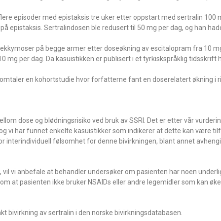
lere episoder med epistaksis tre uker etter oppstart med sertralin 100 
på epistaksis. Sertralindosen ble redusert til 50 mg per dag, og han had
e ekkymoser på begge armer etter doseøkning av escitalopram fra 10 mg
mg per dag. Da kasuistikken er publisert i et tyrkiskspråklig tidsskrift h
mtaler en kohortstudie hvor forfatterne fant en doserelatert økning i ri
m dose og blødningsrisiko ved bruk av SSRI. Det er etter vår vurdering
g vi har funnet enkelte kasuistikker som indikerer at dette kan være til
 stor interindividuell følsomhet for denne bivirkningen, blant annet avheng
et, vil vi anbefale at behandler undersøker om pasienten har noen underl
 om at pasienten ikke bruker NSAIDs eller andre legemidler som kan øke 
kt bivirkning av sertralin i den norske bivirkningsdatabasen.