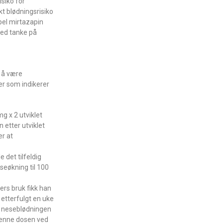
siko for
t blødningsrisiko
mpel mirtazapin
med tanke på
 å være
ker som indikerer
g x 2 utviklet
 etter utviklet
er at
 det tilfeldig
seøkning til 100
ers bruk fikk han
 etterfulgt en uke
il neseblødningen
 denne dosen ved