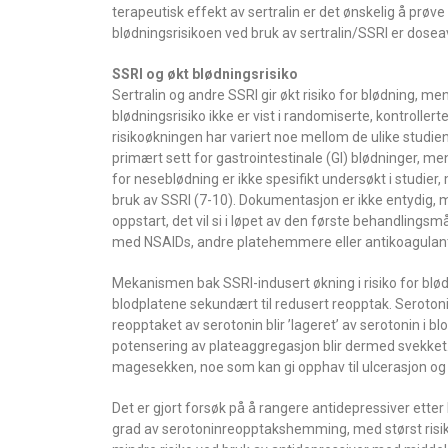
terapeutisk effekt av sertralin er det ønskelig å prøv
blødningsrisikoen ved bruk av sertralin/SSRI er dose
SSRI og økt blødningsrisiko
Sertralin og andre SSRI gir økt risiko for blødning, me
blødningsrisiko ikke er vist i randomiserte, kontroller
risikoøkningen har variert noe mellom de ulike studiene
primært sett for gastrointestinale (GI) blødninger, men
for neseblødning er ikke spesifikt undersøkt i studier
bruk av SSRI (7-10). Dokumentasjon er ikke entydig, m
oppstart, det vil si i løpet av den første behandlings
med NSAIDs, andre platehemmere eller antikoagulanti
Mekanismen bak SSRI-indusert økning i risiko for blød
blodplatene sekundært til redusert reopptak. Seroton
reopptaket av serotonin blir ’lageret’ av serotonin i
potensering av plateaggregasjon blir dermed svekket. N
magesekken, noe som kan gi opphav til ulcerasjon og
Det er gjort forsøk på å rangere antidepressiver etter
grad av serotoninreopptakshemming, med størst risik