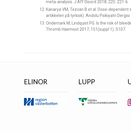
meta-analysis. J Aff Disord 2018; 225: 221-6.
Kanarya VM, Tezcan B et al. Dose-dependent s
artikkelen på tyrkisk). Andolu Psikiyatri Dergisi
Ondemark M, Lindquist PG. Is the risk of blee
Thromb Haemost 2017; 151(suppl 1): S107.
ELINOR
LUPP