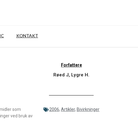
IC
KONTAKT
Forfattere
Røed J, Lygre H.
emidler som
2006
,
Artikler
,
Bivirkninger
inger ved bruk av