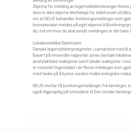
Melding av bivirkninger
Skjema for melding av legemiddelbivirkninger finnes 
dato er ikke skjema tilrettelagt for elektronisk utfyll
om at RELIS behandler bivirkningsmeldinger som gjeld
biomaterialer meldes på eget skjema til Bivirknings
du i tvil om hvor du skal sende meldingen er det bare 
Lokalanestetika/Septocaine
Danske legemiddelmyndigheter, i samarbeid med bl.a. 
Basert på innsendte rapporter synes dentale lokalanes
anafylaktiske reaksjoner samt lokale reaksjoner i mu
er mistenkt legemiddel i de fleste meldinger som gjeld
med tanke på å kunne vurdere hvilke biologiske mekan
RELIS mottar få bivirkningsmeldinger fra tannleger, og
også tilgjengelig på nettsidene til Den norske tannl