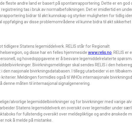
e fleste andre land er basert på spontanrapportering. Dette er en god 
registrering tas i bruk av normalbefolkningen. Det er imidlertid en unde
rapportering bidrar til økt kunnskap og styrker muligheten for tidlig iden
l oppfølging av disse problemområdene vil kunne bidra til økt sikkerhet
mot tidligere Statens legemiddelverk. RELIS står for Regionalt
 helseregion, og disse har en felles hjemmeside
www.relis.no
. RELIS er 
ersonell, og hovedoppgavene er å besvare legemiddelrelaterte spørsmå
ddelbivirkninger. Bivirkningsmeldinger skal sendes RELIS i den helsere
 den nasjonale bivirkningsdatabasen. I tillegg utarbeider vi en tilbakeme
 kriterier. Meldingen formidles også til WHOs internasjonale bivirknings
å denne måten til internasjonal signalgenerering.
elige/alvorlige legemiddelbivirkninger og for bivirkninger med varige alvo
utarbeider Statens legemiddelverk en oversikt over legemidler under sær
aktaboks for fullstendig oversikt over meldepliktige og andre ønskede 
 er nok å melde på mistanke.