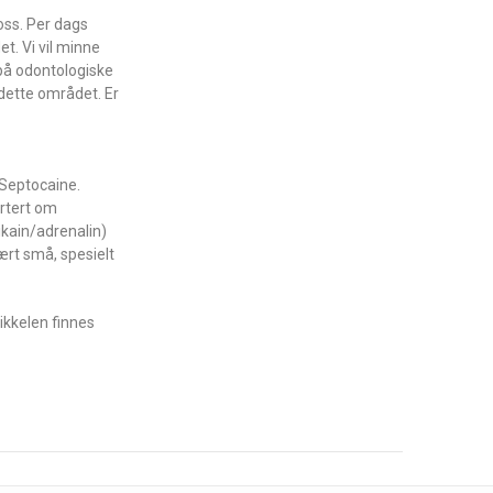
oss. Per dags
t. Vi vil minne
 på odontologiske
dette området. Er
 Septocaine.
ortert om
ikain/adrenalin)
ært små, spesielt
tikkelen finnes