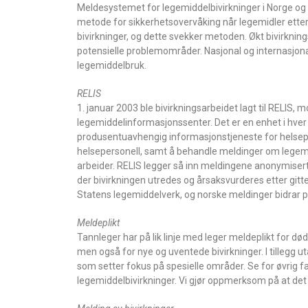
Meldesystemet for legemiddelbivirkninger i Norge og d
metode for sikkerhetsovervåking når legemidler etter 
bivirkninger, og dette svekker metoden. Økt bivirknings
potensielle problemområder. Nasjonal og internasjona
legemiddelbruk.
RELIS
1. januar 2003 ble bivirkningsarbeidet lagt til RELIS, 
legemiddelinformasjonssenter. Det er en enhet i hver
produsentuavhengig informasjonstjeneste for helsep
helsepersonell, samt å behandle meldinger om legemi
arbeider. RELIS legger så inn meldingene anonymisert i
der bivirkningen utredes og årsaksvurderes etter gitte
Statens legemiddelverk, og norske meldinger bidrar p
Meldeplikt
Tannleger har på lik linje med leger meldeplikt for død
men også for nye og uventede bivirkninger. I tillegg 
som setter fokus på spesielle områder. Se for øvrig f
legemiddelbivirkninger. Vi gjør oppmerksom på at det