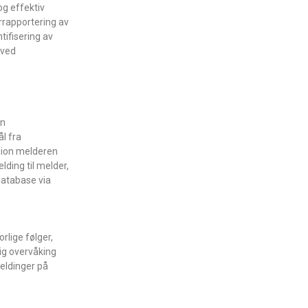
og effektiv
rrapportering av
tifisering av
 ved
en
l fra
gion melderen
lding til melder,
database via
rlige følger,
lig overvåking
meldinger på