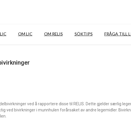
LIC
OM LIC
OM RELIS
SÖKTIPS
FRÅGA TILL L
ivirkninger
lbivirkninger ved å rapportere disse til RELIS. Dette gjelder særlig leg
tig ved bivirkninger i munnhulen forårsaket av andre legemidler. Bivirkn
len.