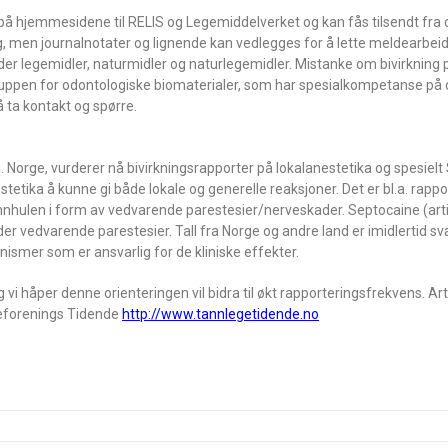
på hjemmesidene til RELIS og Legemiddelverket og kan fås tilsendt fra 
ing, men journalnotater og lignende kan vedlegges for å lette meldearbeide
er legemidler, naturmidler og naturlegemidler. Mistanke om bivirkning
gruppen for odontologiske biomaterialer, som har spesialkompetanse på 
å ta kontakt og spørre.
Norge, vurderer nå bivirkningsrapporter på lokalanestetika og spesielt
tetika å kunne gi både lokale og generelle reaksjoner. Det er bl.a. rapp
nnhulen i form av vedvarende parestesier/nerveskader. Septocaine (art
er vedvarende parestesier. Tall fra Norge og andre land er imidlertid sv
ismer som er ansvarlig for de kliniske effekter.
 vi håper denne orienteringen vil bidra til økt rapporteringsfrekvens. Ar
egeforenings Tidende
http://www.tannlegetidende.no