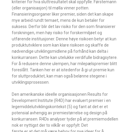
kriterier for hva sluttresultatet skal oppfylle. Førstemann
(eller organisasjon) til mølla vinner potten.
Finansieringsorganer liker premier, siden det kan skape
mye arbeid rundt temaet, mens de kun betaler for
suksess. Derfor blir det lav risiko for den som finansierer
forskningen, men høy risiko for forskermiljøet og
utførende institusjoner. Denne høye risikoen betyr at kun
produktutviklere som kan klare risikoen og skaffe de
nødvendige utviklingsmidlene på forhånd kan delta i
konkurransen. Dette kan utelukke verdifulle bidragsytere.
For å redusere denne ulempen, har milepælspremier blitt
foreslått. Tanken her er at istedenfor å gi ut premie kun
for sluttproduktet, kan man også belønne stegene i
utviklingsprosessen.
Den amerikanske ideelle organisasjonen Results for
Development Institute (R4D) har evaluert premier i en
legemiddelutviklingskontekst (5) og fant at det er et
potensial avhengig av premiestørrelse og design på
konkurransen. R4Ds analyser tyder på at premiemodellen
nok er nyttigst der to vilkår er oppfylt: Det
første er at det må være behov for nye ideer for å