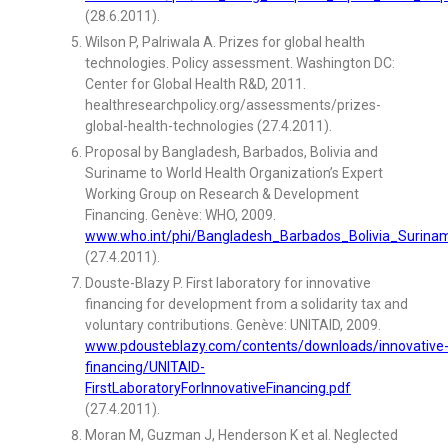
(28.6.2011).
Wilson P, Palriwala A. Prizes for global health
technologies. Policy assessment. Washington DC:
Center for Global Health R&D, 2011.
healthresearchpolicy.org/assessments/prizes-
global-health-technologies (27.4.2011).
Proposal by Bangladesh, Barbados, Bolivia and
Suriname to World Health Organization’s Expert
Working Group on Research & Development
Financing. Genève: WHO, 2009.
www.who.int/phi/Bangladesh_Barbados_Bolivia_Surina
(27.4.2011).
Douste-Blazy P. First laboratory for innovative
financing for development from a solidarity tax and
voluntary contributions. Genève: UNITAID, 2009.
www.pdousteblazy.com/contents/downloads/innovative
financing/UNITAID-
FirstLaboratoryForInnovativeFinancing.pdf
(27.4.2011).
Moran M, Guzman J, Henderson K et al. Neglected