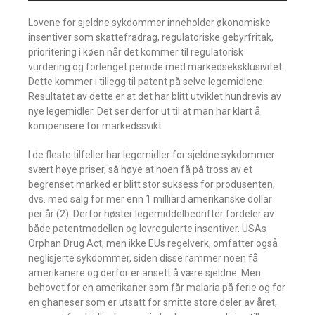
Lovene for sjeldne sykdommer inneholder økonomiske
insentiver som skattefradrag, regulatoriske gebyrfritak,
prioritering i køen når det kommer til regulatorisk
vurdering og forlenget periode med markedseksklusivitet.
Dette kommer i tillegg til patent på selve legemidlene.
Resultatet av dette er at det har blitt utviklet hundrevis av
nye legemidler. Det ser derfor ut til at man har klart å
kompensere for markedssvikt.
I de fleste tilfeller har legemidler for sjeldne sykdommer
svært høye priser, så høye at noen få på tross av et
begrenset marked er blitt stor suksess for produsenten,
dvs. med salg for mer enn 1 milliard amerikanske dollar
per år (2). Derfor høster legemiddelbedrifter fordeler av
både patentmodellen og lovregulerte insentiver. USAs
Orphan Drug Act, men ikke EUs regelverk, omfatter også
neglisjerte sykdommer, siden disse rammer noen få
amerikanere og derfor er ansett å være sjeldne. Men
behovet for en amerikaner som får malaria på ferie og for
en ghaneser som er utsatt for smitte store deler av året,