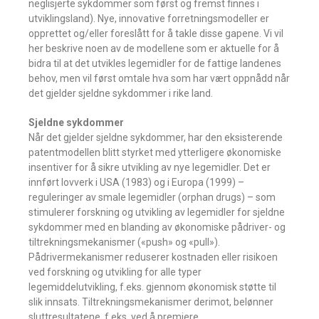
neglisjerte sykdommer som først og fremst finnes i
utviklingsland). Nye, innovative forretningsmodeller er
opprettet og/eller foreslått for å takle disse gapene. Vi vil
her beskrive noen av de modellene som er aktuelle for å
bidra til at det utvikles legemidler for de fattige landenes
behov, men vil først omtale hva som har vært oppnådd når
det gjelder sjeldne sykdommer i rike land.
Sjeldne sykdommer
Når det gjelder sjeldne sykdommer, har den eksisterende
patentmodellen blitt styrket med ytterligere økonomiske
insentiver for å sikre utvikling av nye legemidler. Det er
innført lovverk i USA (1983) og i Europa (1999) –
reguleringer av smale legemidler (orphan drugs) – som
stimulerer forskning og utvikling av legemidler for sjeldne
sykdommer med en blanding av økonomiske pådriver- og
tiltrekningsmekanismer («push» og «pull»).
Pådrivermekanismer reduserer kostnaden eller risikoen
ved forskning og utvikling for alle typer
legemiddelutvikling, f.eks. gjennom økonomisk støtte til
slik innsats. Tiltrekningsmekanismer derimot, belønner
sluttresultatene, f.eks. ved å premiere