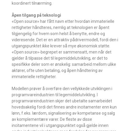
koordinert tilnærming.
Åpen tilgang på teknologi
«Open source» har fått navn etter hvordan immaterielle
rettigheter håndteres, nemlig at teknologien er åpent
tilgjengelig for hvem som helst å benytte, endre og
videresende. Det er en attraktiv pådrivermodell, fordi den i
utgangspunktet ikke krever så mye økonomisk støtte.
«Open source»-begrepet er sammensatt, men når det
gjelder å tilpasse det til legemiddelutvikling, er det to
spesifikke deler som er ønskelig: samarbeid mellom ulike
aktører, ofte uten betaling, og åpen håndtering av
immaterielle rettigheter.
Modellen prøver å overføre den vellykkede utviklingen i
programvareindustrien til legemiddelutvikling. I
programvareindustrien skjer det ubetalte samarbeidet
hovedsakelig fordi det finnes andre incitamenter enn kun
lønn, f.eks. lærdom, signalisering av kompetanse og salg
av komplementære varer. De fleste av disse
incitamentene vil i utgangspunktet også gjelde innen