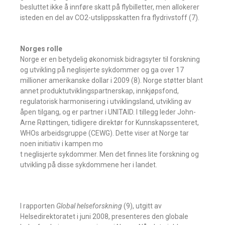
besluttet ikke å innføre skatt på flybilletter, men allokerer
isteden en del av CO2-utslippsskatten fra flydrivstoff (7).
Norges rolle
Norge er en betydelig økonomisk bidragsyter til forskning
og utvikling på neglisjerte sykdommer og ga over 17
millioner amerikanske dollar i 2009 (8). Norge støtter blant
annet produktutviklingspartnerskap, innkjøpsfond,
regulatorisk harmonisering i utviklingsland, utvikling av
åpen tilgang, og er partner i UNITAID. I tillegg leder John-
Arne Røttingen, tidligere direktør for Kunnskapssenteret,
WHOs arbeidsgruppe (CEWG). Dette viser at Norge tar
noen initiativ i kampen mo
t neglisjerte sykdommer. Men det finnes lite forskning og
utvikling på disse sykdommene her i landet.
I rapporten
Global helseforskning
(9), utgitt av
Helsedirektoratet i juni 2008, presenteres den globale