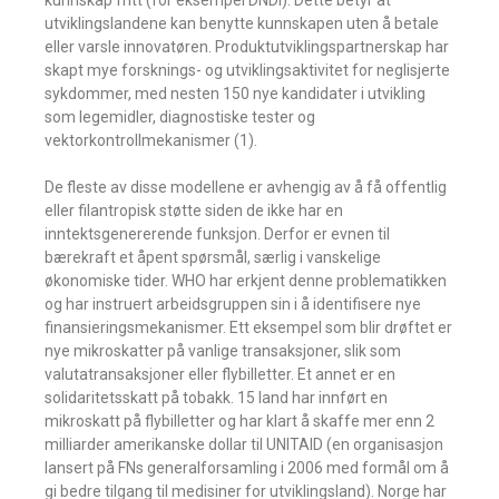
kunnskap fritt (for eksempel DNDi). Dette betyr at
utviklingslandene kan benytte kunnskapen uten å betale
eller varsle innovatøren. Produktutviklingspartnerskap har
skapt mye forsknings- og utviklingsaktivitet for neglisjerte
sykdommer, med nesten 150 nye kandidater i utvikling
som legemidler, diagnostiske tester og
vektorkontrollmekanismer (1).
De fleste av disse modellene er avhengig av å få offentlig
eller filantropisk støtte siden de ikke har en
inntektsgenererende funksjon. Derfor er evnen til
bærekraft et åpent spørsmål, særlig i vanskelige
økonomiske tider. WHO har erkjent denne problematikken
og har instruert arbeidsgruppen sin i å identifisere nye
finansieringsmekanismer. Ett eksempel som blir drøftet er
nye mikroskatter på vanlige transaksjoner, slik som
valutatransaksjoner eller flybilletter. Et annet er en
solidaritetsskatt på tobakk. 15 land har innført en
mikroskatt på flybilletter og har klart å skaffe mer enn 2
milliarder amerikanske dollar til UNITAID (en organisasjon
lansert på FNs generalforsamling i 2006 med formål om å
gi bedre tilgang til medisiner for utviklingsland). Norge har