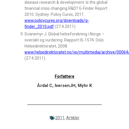
disease research & development: Is the global
financial crisis changing R&D? G-Finder Report
2010. Sydney: Policy Cures, 2011.
www.policycures.org/downloads/g-
finder_2010.pdf
(27.4.2011).
Svanemyr J. Global helseforskning i Norge –
oversikt og vurdering. Rapport IS-1574. Oslo:
Helsedirektoratet, 2008.
www.helsedirektoratet.no/vp/multimedia/archive/00064
(27.4.2011).
Forfattere
Årdal C, IversenJH, Myhr K
2011
,
Artikler