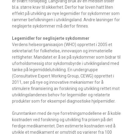
er svært forskjellig. Langvarig bruk av en medisin stiller
bl.a. større krav til sikkerhet. Derfor har loven hatt liten
effekt på utvikling av nye legemidler for sykdommer som
rammer befolkningen i utviklingsland. Andre løsninger for
neglisjerte sykdommer må derfor finnes.
Legemidler for neglisjerte sykdommer
Verdens helseorganisasjon (WHO) opprettet i 2005 et
sekretariat for folkehelse, innovasjon og immaterielle
rettigheter. Mandatet er å se på sykdommer som bidrar til
uforholdsmessig stor sykdomsbyrde i utviklingsland med
tanke på legemiddelutvikling. En undergruppe
(Consultative Expert Working Group, CEWG) opprettet i
2011, ser på nye og innovative mekanismer for å
stimulere finansiering av forskning og utvikling rettet mot
utviklingslandenes behov for legemidler og relaterte
produkter som for eksempel diagnostiske hjelpemidler.
Grunntanken med de nye forretningsmodellene er å koble
kostnaden ved forskning og utvikling fra prisen på det
ferdige medikamentet. Den estimerte kostnaden ved å
utvikle et medikament er omstridt og varierer fra 100