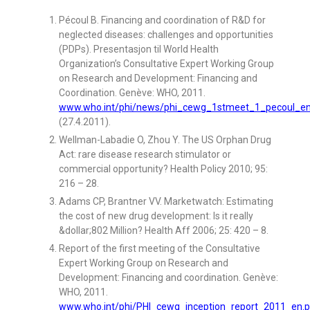
Pécoul B. Financing and coordination of R&D for
neglected diseases: challenges and opportunities
(PDPs). Presentasjon til World Health
Organization’s Consultative Expert Working Group
on Research and Development: Financing and
Coordination. Genève: WHO, 2011.
www.who.int/phi/news/phi_cewg_1stmeet_1_pecoul_en
(27.4.2011).
Wellman-Labadie O, Zhou Y. The US Orphan Drug
Act: rare disease research stimulator or
commercial opportunity? Health Policy 2010; 95:
216 – 28.
Adams CP, Brantner VV. Marketwatch: Estimating
the cost of new drug development: Is it really
&dollar;802 Million? Health Aff 2006; 25: 420 – 8.
Report of the first meeting of the Consultative
Expert Working Group on Research and
Development: Financing and coordination. Genève:
WHO, 2011.
www.who.int/phi/PHI_cewg_inception_report_2011_en.p