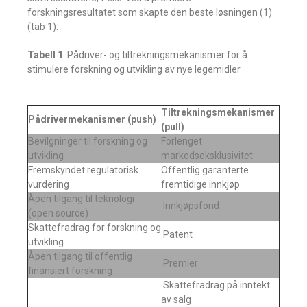
forskningsresultatet som skapte den beste løsningen (1)
(tab 1).
Tabell 1
Pådriver- og tiltrekningsmekanismer for å
stimulere forskning og utvikling av nye legemidler
Tiltrekningsmekanismer
Pådrivermekanismer (push)
(pull)
Bevilgninger til forskning og
Forlenget
utvikling
markedseksklusivitet
Fremskyndet regulatorisk
Offentlig garanterte
vurdering
fremtidige innkjøp
Åpen tilgang til teknologi
Innkjøpsfond
(open source)
Skattefradrag for forskning og
Patent
utvikling
Åpen tilgang til offentlig
Premier
finansiert forskning
Skattefradrag på inntekt
av salg