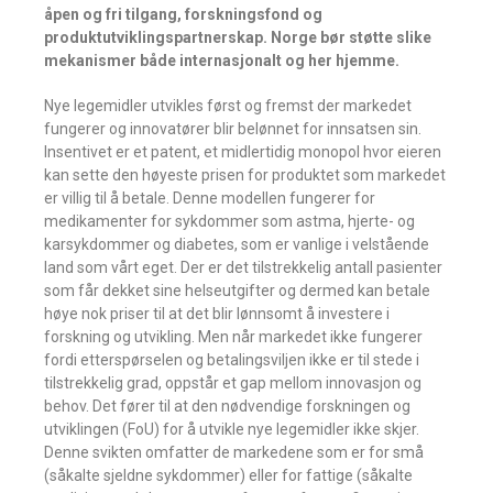
åpen og fri tilgang, forskningsfond og
produktutviklingspartnerskap. Norge bør støtte slike
mekanismer både internasjonalt og her hjemme.
Nye legemidler utvikles først og fremst der markedet
fungerer og innovatører blir belønnet for innsatsen sin.
Insentivet er et patent, et midlertidig monopol hvor eieren
kan sette den høyeste prisen for produktet som markedet
er villig til å betale. Denne modellen fungerer for
medikamenter for sykdommer som astma, hjerte- og
karsykdommer og diabetes, som er vanlige i velstående
land som vårt eget. Der er det tilstrekkelig antall pasienter
som får dekket sine helseutgifter og dermed kan betale
høye nok priser til at det blir lønnsomt å investere i
forskning og utvikling. Men når markedet ikke fungerer
fordi etterspørselen og betalingsviljen ikke er til stede i
tilstrekkelig grad, oppstår et gap mellom innovasjon og
behov. Det fører til at den nødvendige forskningen og
utviklingen (FoU) for å utvikle nye legemidler ikke skjer.
Denne svikten omfatter de markedene som er for små
(såkalte sjeldne sykdommer) eller for fattige (såkalte