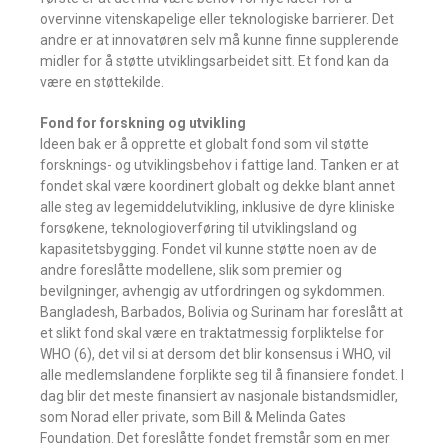
overvinne vitenskapelige eller teknologiske barrierer. Det
andre er at innovatøren selv må kunne finne supplerende
midler for å støtte utviklingsarbeidet sitt. Et fond kan da
være en støttekilde.
Fond for forskning og utvikling
Ideen bak er å opprette et globalt fond som vil støtte
forsknings- og utviklingsbehov i fattige land. Tanken er at
fondet skal være koordinert globalt og dekke blant annet
alle steg av legemiddelutvikling, inklusive de dyre kliniske
forsøkene, teknologioverføring til utviklingsland og
kapasitetsbygging. Fondet vil kunne støtte noen av de
andre foreslåtte modellene, slik som premier og
bevilgninger, avhengig av utfordringen og sykdommen.
Bangladesh, Barbados, Bolivia og Surinam har foreslått at
et slikt fond skal være en traktatmessig forpliktelse for
WHO (6), det vil si at dersom det blir konsensus i WHO, vil
alle medlemslandene forplikte seg til å finansiere fondet. I
dag blir det meste finansiert av nasjonale bistandsmidler,
som Norad eller private, som Bill & Melinda Gates
Foundation. Det foreslåtte fondet fremstår som en mer