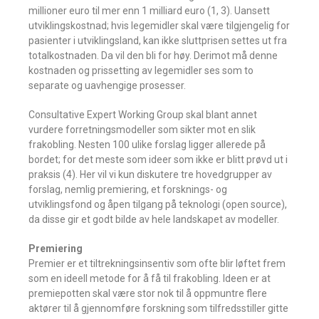
millioner euro til mer enn 1 milliard euro (1, 3). Uansett
utviklingskostnad; hvis legemidler skal være tilgjengelig for
pasienter i utviklingsland, kan ikke sluttprisen settes ut fra
totalkostnaden. Da vil den bli for høy. Derimot må denne
kostnaden og prissetting av legemidler ses som to
separate og uavhengige prosesser.
Consultative Expert Working Group skal blant annet
vurdere forretningsmodeller som sikter mot en slik
frakobling. Nesten 100 ulike forslag ligger allerede på
bordet; for det meste som ideer som ikke er blitt prøvd ut i
praksis (4). Her vil vi kun diskutere tre hovedgrupper av
forslag, nemlig premiering, et forsknings- og
utviklingsfond og åpen tilgang på teknologi (open source),
da disse gir et godt bilde av hele landskapet av modeller.
Premiering
Premier er et tiltrekningsinsentiv som ofte blir løftet frem
som en ideell metode for å få til frakobling. Ideen er at
premiepotten skal være stor nok til å oppmuntre flere
aktører til å gjennomføre forskning som tilfredsstiller gitte