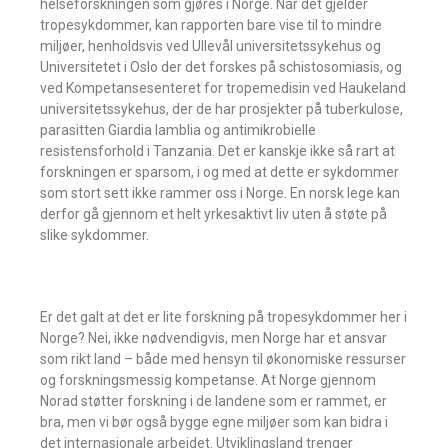
helseforskningen som gjøres i Norge. Når det gjelder
tropesykdommer, kan rapporten bare vise til to mindre
miljøer, henholdsvis ved Ullevål universitetssykehus og
Universitetet i Oslo der det forskes på schistosomiasis, og
ved Kompetansesenteret for tropemedisin ved Haukeland
universitetssykehus, der de har prosjekter på tuberkulose,
parasitten Giardia lamblia og antimikrobielle
resistensforhold i Tanzania. Det er kanskje ikke så rart at
forskningen er sparsom, i og med at dette er sykdommer
som stort sett ikke rammer oss i Norge. En norsk lege kan
derfor gå gjennom et helt yrkesaktivt liv uten å støte på
slike sykdommer.
Er det galt at det er lite forskning på tropesykdommer her i
Norge? Nei, ikke nødvendigvis, men Norge har et ansvar
som rikt land – både med hensyn til økonomiske ressurser
og forskningsmessig kompetanse. At Norge gjennom
Norad støtter forskning i de landene som er rammet, er
bra, men vi bør også bygge egne miljøer som kan bidra i
det internasjonale arbeidet. Utviklingsland trenger