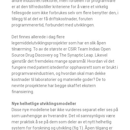
andre industrier/sektorer, men fordelen for programvare
er at den tilfredsstiller kriteriene for å være et virkelig
fellesgode som ikke forbrukes selv om flere benytter den, i
tillegg til at det er få driftskostnader, foruten
programmerertid, forbundet med utviklingen.
Det finnes allerede i dag flere
legemiddelutviklingsprosjekter som har en slik åpen
tilnærming. To av de største er CSIR Team Indias Open
Source Drug Discovery og The Synaptic Leap. Likevel
gjenstår det fremdeles mange spørsmål. Hvordan vil det
fungere med patent istedenfor opphavsrett som er brukt i
programvareindustrien, og hvordan skal man dekke
kostnader til laboratorier og materielle goder? De to
nevnte prosjektene har begge skaffet ekstern
finansiering.
Nye helhetlige utviklingsmodeller
Disse nye modellene bør ikke vurderes separat eller ses på
som uavhengige av hverandre. Det vil sannsynligvis være
mer praktisk å se på dem som deler av et nytt helhetlig
system for forskning og utvikling (fig 1). Åpen tilgang er