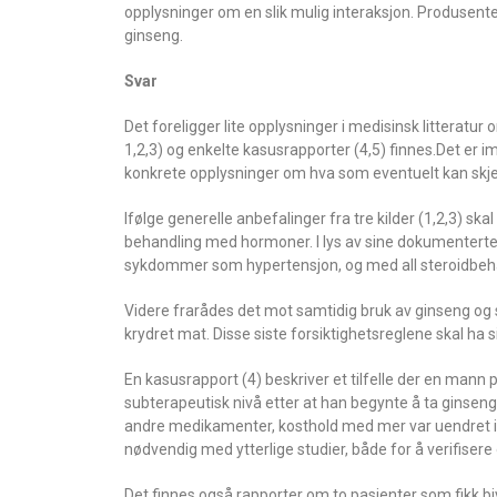
opplysninger om en slik mulig interaksjon. Produsen
ginseng.
Svar
Det foreligger lite opplysninger i medisinsk litterat
1,2,3) og enkelte kasusrapporter (4,5) finnes.Det er imid
konkrete opplysninger om hva som eventuelt kan sk
Ifølge generelle anbefalinger fra tre kilder (1,2,3) sk
behandling med hormoner. I lys av sine dokumenterte
sykdommer som hypertensjon, og med all steroidbehand
Videre frarådes det mot samtidig bruk av ginseng og 
krydret mat. Disse siste forsiktighetsreglene skal ha 
En kasusrapport (4) beskriver et tilfelle der en mann 
subterapeutisk nivå etter at han begynte å ta ginseng.
andre medikamenter, kosthold med mer var uendret i 
nødvendig med ytterlige studier, både for å verifisere
Det finnes også rapporter om to pasienter som fikk bi