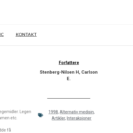
IC
KONTAKT
Forfattere
Stenberg-Nilsen H, Carlson
E.
legemidler. Legen
1998
,
Alternativ medisin
,
amen etc.
Artikler
,
Interaksjoner
dde få