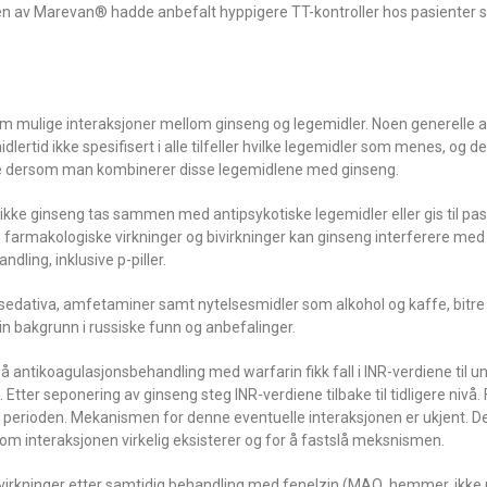
ten av Marevan® hadde anbefalt hyppigere TT-kontroller hos pasienter
ur om mulige interaksjoner mellom ginseng og legemidler. Noen generelle 
lertid ikke spesifisert i alle tilfeller hvilke legemidler som menes, og det
je dersom man kombinerer disse legemidlene med ginseng.
al ikke ginseng tas sammen med antipsykotiske legemidler eller gis til pa
 farmakologiske virkninger og bivirkninger kan ginseng interferere med
ling, inklusive p-piller.
sedativa, amfetaminer samt nytelsesmidler som alkohol og kaffe, bitre
sin bakgrunn i russiske funn og anbefalinger.
på antikoagulasjonsbehandling med warfarin fikk fall i INR-verdiene til u
 Etter seponering av ginseng steg INR-verdiene tilbake til tidligere nivå
perioden. Mekanismen for denne eventuelle interaksjonen er ukjent. De
 om interaksjonen virkelig eksisterer og for å fastslå meksnismen.
virkninger etter samtidig behandling med fenelzin (MAO  hemmer, ikke r