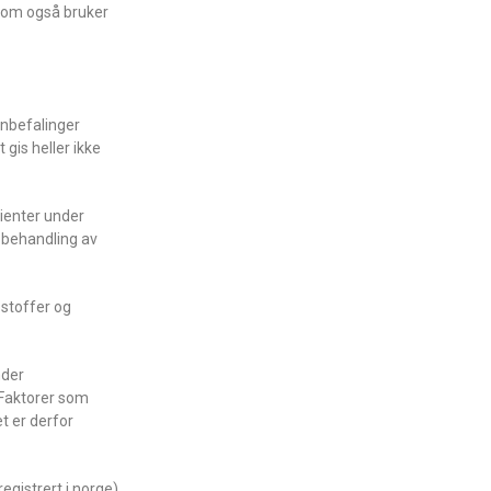
 som også bruker
anbefalinger
 gis heller ikke
sienter under
 behandling av
 stoffer og
nder
. Faktorer som
t er derfor
egistrert i norge)