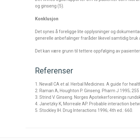
og ginseng (5).
Konklusjon
Det synes å foreligge lite opplysninger og dokumentas
generelle anbefalinger fraråder likevel samtidig bruk
Det kan være grunn til tettere oppfølging av pasien
Referenser
1. Newall CA et al. Herbal Medicines. A guide for heal
2. Raman A, Houghton P. Ginseng. Pharm J 1995; 255 (2
3. Strind V. Ginseng. Norges Apotekerforenings rundskr
4. Janetzky K, Morreale AP. Probable interaction be
5. Stockley IH. Drug Interactions 1996; 4th ed.: 660.