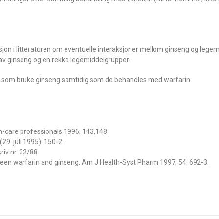
jon i litteraturen om eventuelle interaksjoner mellom ginseng og legemi
 av ginseng og en rekke legemiddelgrupper.
ter som bruke ginseng samtidig som de behandles med warfarin.
th-care professionals 1996; 143,148.
9. juli 1995): 150-2.
iv nr. 32/88.
tween warfarin and ginseng. Am J Health-Syst Pharm 1997; 54: 692-3.