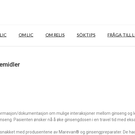
LIC
OM LIC
OM RELIS
SÖKTIPS
FRÅGA TILL L
emidler
informasjon/dokumentasjon om mulige interaksjoner mellom ginseng og 
nseng. Pasienten ønsker nå å øke ginsengdosen i en travel tid med eks
t, snakket med produsentene av Marevan® og ginsengpreparater. De ha