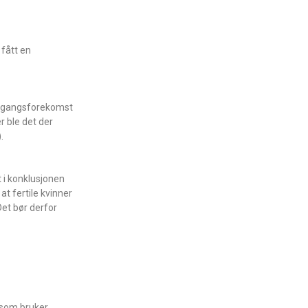
 fått en
stegangsforekomst
r ble det der
.
 i konklusjonen
at fertile kvinner
 Det bør derfor
 som bruker