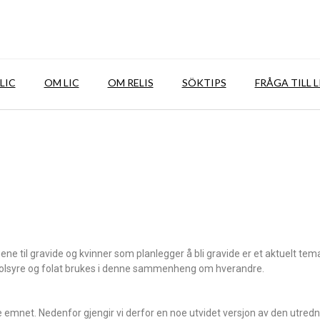
LIC
OM LIC
OM RELIS
SÖKTIPS
FRÅGA TILL L
ne til gravide og kvinner som planlegger å bli gravide er et aktuelt tema
folsyre og folat brukes i denne sammenheng om hverandre.
 emnet. Nedenfor gjengir vi derfor en noe utvidet versjon av den utredn