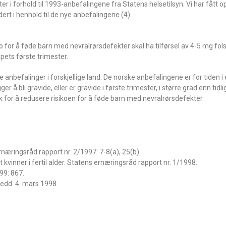
er i forhold til 1993-anbefalingene fra Statens helsetilsyn. Vi har fått o
idert i henhold til de nye anbefalingene (4).
for å føde barn med nevralrørsdefekter skal ha tilførsel av 4-5 mg folsy
pets første trimester.
e anbefalinger i forskjellige land. De norske anbefalingene er for tiden i
 å bli gravide, eller er gravide i første trimester, i større grad enn tid
ntak for å redusere risikoen for å føde barn med nevralrørsdefekter.
rnæringsråd rapport nr. 2/1997: 7-8(a), 25(b).
t kvinner i fertil alder. Statens ernæringsråd rapport nr. 1/1998.
99: 867.
medd. 4. mars 1998.