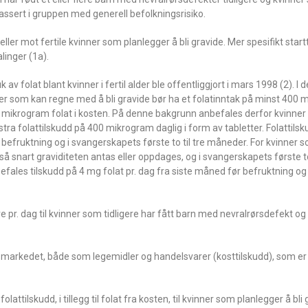
 plassert i gruppen med generell befolkningsrisiko.
eller mot fertile kvinner som planlegger å bli gravide. Mer spesifikt start
alinger (1a).
 folat blant kvinner i fertil alder ble offentliggjort i mars 1998 (2). I
ler som kan regne med å bli gravide bør ha et folatinntak på minst 400 
0 mikrogram folat i kosten. På denne bakgrunn anbefales derfor kvinne
stra folattilskudd på 400 mikrogram daglig i form av tabletter. Folattilsk
 befruktning og i svangerskapets første to til tre måneder. For kvinner s
 så snart graviditeten antas eller oppdages, og i svangerskapets første t
befales tilskudd på 4 mg folat pr. dag fra siste måned før befruktning o
pr. dag til kvinner som tidligere har fått barn med nevralrørsdefekt o
å markedet, både som legemidler og handelsvarer (kosttilskudd), som er
ttilskudd, i tillegg til folat fra kosten, til kvinner som planlegger å bli