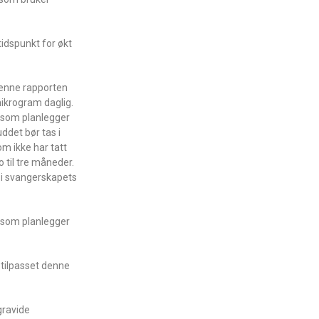
tidspunkt for økt
 denne rapporten
mikrogram daglig.
r som planlegger
uddet bør tas i
om ikke har tatt
o til tre måneder.
g i svangerskapets
g som planlegger
 tilpasset denne
 gravide