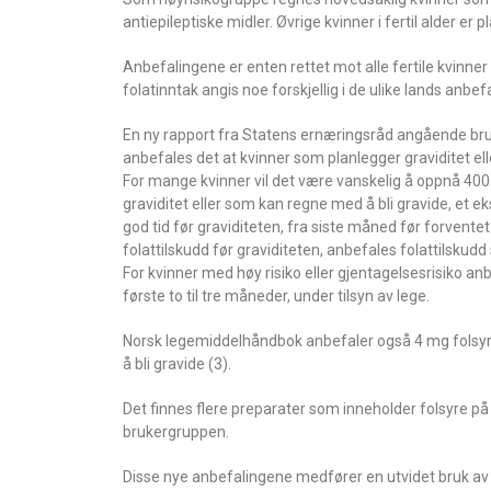
antiepileptiske midler. Øvrige kvinner i fertil alder er
Anbefalingene er enten rettet mot alle fertile kvinner 
folatinntak angis noe forskjellig i de ulike lands anbef
En ny rapport fra Statens ernæringsråd angående bruk av
anbefales det at kvinner som planlegger graviditet el
For mange kvinner vil det være vanskelig å oppnå 40
graviditet eller som kan regne med å bli gravide, et ek
god tid før graviditeten, fra siste måned før forventet
folattilskudd før graviditeten, anbefales folattilskudd
For kvinner med høy risiko eller gjentagelsesrisiko an
første to til tre måneder, under tilsyn av lege.
Norsk legemiddelhåndbok anbefaler også 4 mg folsyre 
å bli gravide (3).
Det finnes flere preparater som inneholder folsyre p
brukergruppen.
Disse nye anbefalingene medfører en utvidet bruk av fola