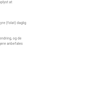
pplyst at
re (folat) daglig
 endring, og de
ligere anbefales