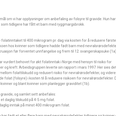
 om vi har opplysninger om anbefaling av folsyre til gravide. Hun har
 som tidligere har fått et barn med ryggmargsbrokk.
ke folatinntaket til 400 mikrogram pr. dag via kosten for å redusere før
ikoen hos kvinner som tidligere hadde født barn med nevralsrørsdefekte
struasjon før forventet unnfangelse og frem til 12. svangerskapsuke (1a)
vurdert behovet for økt folatinntak i Norge med hensyn til risiko for
 og kreft. Arbeidsgruppen leverte sin rapport i mars 1997. Her sies det
llom folattilskudd og redusert risiko for nevralrørsdefekter, og videre 
gde folat (folsyre) i kosten til å redusere risikoen for nevralrørsdefekter.
le kvinner og blant kvinner som planlegger graviditet (1b).
l gravide, og samlet sett anbefales:
et daglig tilskudd på 4-5 mg folat.
 daglig inntak på minst 400 mikrogram folat.
ar født et eller flere barn med nevralrørsdefekter tidligere og kvinner