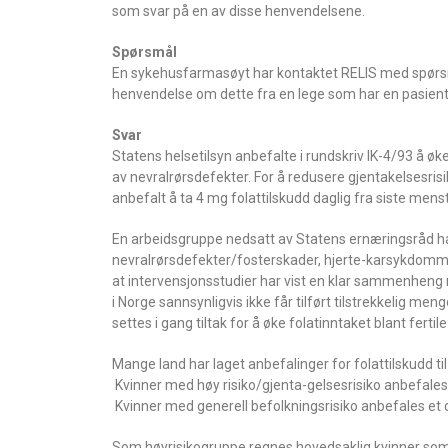
som svar på en av disse henvendelsene.
Spørsmål
En sykehusfarmasøyt har kontaktet RELIS med spørsmål
henvendelse om dette fra en lege som har en pasient
Svar
Statens helsetilsyn anbefalte i rundskriv IK-4/93 å ø
av nevralrørsdefekter. For å redusere gjentakelsesris
anbefalt å ta 4 mg folattilskudd daglig fra siste men
En arbeidsgruppe nedsatt av Statens ernæringsråd har 
nevralrørsdefekter/fosterskader, hjerte-karsykdommer
at intervensjonsstudier har vist en klar sammenheng me
i Norge sannsynligvis ikke får tilført tilstrekkelig men
settes i gang tiltak for å øke folatinntaket blant ferti
Mange land har laget anbefalinger for folattilskudd ti
 Kvinner med høy risiko/gjenta-gelsesrisiko anbefales 
 Kvinner med generell befolkningsrisiko anbefales et
Som høyrisikogruppe regnes hovedsaklig kvinner som h