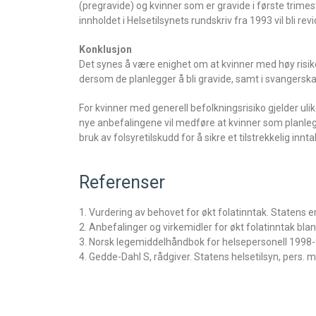
(pregravide) og kvinner som er gravide i første trimest
innholdet i Helsetilsynets rundskriv fra 1993 vil bli rev
Konklusjon
Det synes å være enighet om at kvinner med høy risiko 
dersom de planlegger å bli gravide, samt i svangerska
For kvinner med generell befolkningsrisiko gjelder ulik
nye anbefalingene vil medføre at kvinner som planlegger
bruk av folsyretilskudd for å sikre et tilstrekkelig in
Referenser
1. Vurdering av behovet for økt folatinntak. Statens e
2. Anbefalinger og virkemidler for økt folatinntak blan
3. Norsk legemiddelhåndbok for helsepersonell 1998-
4. Gedde-Dahl S, rådgiver. Statens helsetilsyn, pers. 