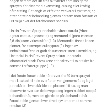
dagen dersom det utføres aktiviteter som kan fjerne
sprayen, for eksempel svømming, dusjing eller kraftig
hårbørsting. Det angis at effekten vedvarer i syv timer, og
etter dette bør behandling gjentas dersom man fortsatt er
i et miljø hvor det forekommer hodelus.
Linicin Prevent Spray inneholder vitexekstrakt (Vitex
agnus-castus, agnocasto) og mentandiol (para-mentan-
3,8-diol) som virkestoffer (1-3). Mentandiol finnes i noen
planter, for eksempel eukalyptus (3). Ingen av
innholdsstoffene er godt dokumentert som lusemidler, og
Licatack/Linicin Prevent Spray er kun undersøkt i
laboratorieforsøk. Forsøkene er beskrevet i to artikler fra
samme forfattergruppe (1,3).
I det første forsøket ble hårprøver fra 20 barn sprayet
med Licatack til hele overflaten var gjennomvåt og lagt i
petriskåler. I hver skål ble det plassert 10 lus, og man
observerte hvordan de beveget seg. Ingen krabbet opp på
behandlet hår, men det gjorde de på ubehandlet hår.
Forsøket ble gjentatt hver time i syv timer med samme
resultat (3).