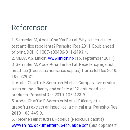
Referenser
1. Semmler M, Abdel-Ghaffar F et al. Why is it crucial to
test anti-lice repellents? Parasitol Res 2011. Epub ahead
of print. DOI 10.1007/s00436-011-2483-4.
2. MEDA AS. Linicin.
www.linicin.no
(15. september 2011)
3. Semmler M, Abdel-Ghaffar F et al. Repellency against
head lice (Pediculus humanus capitis). Parasitol Res 2010;
106: 729-31.
4. Abdel-Ghaffar F, Semmler M et al. Comparative in vitro
tests on the efficacy and safety of 13 anti-head-lice
products. Parasitol Res 2010; 106: 423-9.
5. Abdel-Ghaffar F, Semmler M et al. Efficacy of a
grapefruit extract on head lice: a clinical trial. Parasitol Res
2010; 106: 445-9.
6. Folkehelseinstituttet. Hodelus (Pediculus capitis).
www.fhi.no/dokumenter/664df6abde.pdf
(Sist oppdatert