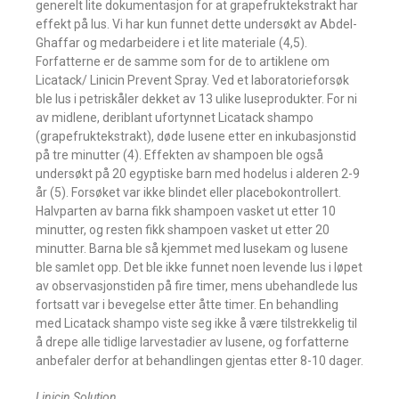
generelt lite dokumentasjon for at grapefruktekstrakt har
effekt på lus. Vi har kun funnet dette undersøkt av Abdel-
Ghaffar og medarbeidere i et lite materiale (4,5).
Forfatterne er de samme som for de to artiklene om
Licatack/ Linicin Prevent Spray. Ved et laboratorieforsøk
ble lus i petriskåler dekket av 13 ulike luseprodukter. For ni
av midlene, deriblant ufortynnet Licatack shampo
(grapefruktekstrakt), døde lusene etter en inkubasjonstid
på tre minutter (4). Effekten av shampoen ble også
undersøkt på 20 egyptiske barn med hodelus i alderen 2-9
år (5). Forsøket var ikke blindet eller placebokontrollert.
Halvparten av barna fikk shampoen vasket ut etter 10
minutter, og resten fikk shampoen vasket ut etter 20
minutter. Barna ble så kjemmet med lusekam og lusene
ble samlet opp. Det ble ikke funnet noen levende lus i løpet
av observasjonstiden på fire timer, mens ubehandlede lus
fortsatt var i bevegelse etter åtte timer. En behandling
med Licatack shampo viste seg ikke å være tilstrekkelig til
å drepe alle tidlige larvestadier av lusene, og forfatterne
anbefaler derfor at behandlingen gjentas etter 8-10 dager.
Linicin Solution