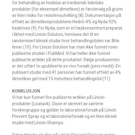
for behandling av hodelus at medisinsk-tekniske
produkter (for eksempel dimetikon) er førstevalg på grunn
av liten risiko for resistensutvikling (8). Dokumentasjon på
effekt av dimetikonproduktene Hedrin 4% og Nyda 92%
beskrives (9). For Nyda, som er et høykonsentrert preparat
i likhet med Linicin Solution, henvises det til en
randomisert klinisk studie hvor behandlingstiden var åtte
timer (10). For Linicin Solution har man ikke funnet noen
publiserte studier i PubMed. Vi har heller ikke funnet
publiserte artikler på dette produktet. Ifølge produsenten
er det utført to upubliserte ex vivo forsøk (pers.medd). En
publisert studie med 41 personer har funnet effekt av 4%
dimetikon gel med 15 minutters behandlingstid (11).
KONKLUSJON
Vi har kun funnet fire publiserte artikler på Linicin-
produkter (Licatack). Disse er skrevet av samme
forskergruppe og gjelder to laboratorieforsøk på Linicin
Prevent Spray og et laboratorieforsøk og en liten klinisk
studie med Linicin Shampo.