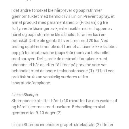
I det andre forsøket ble hårprøver og papirstrimler
gjennomfuktet med henholdsvis Linicin Prevent Spray, et
annet produkt med paramentanediol (Picksan) og tre
fortynnede løsninger av kjente insektsmidler. Tuppen av
håret og papirstrimlene ble så holdt foran en lus i en
petriskål. Dette ble gjentatt hver time med 20 lus. Ved
testing opptil ni timer ble det funnet at lusene ikke krabbet
opp på testmaterialene (papir/hår) som var behandlet
med sprayen. Det gjorde de derimot i forsøkene med
ubehandlet hår og etter få timer på prøvene som var
behandlet med de andre testsubstansene (1). Effekt ved
praktisk bruk kan vanskelig vurderes ut fra
laboratorieforsøkene.
Linicin Shampo
Shampoen skal sitte i håret i 10 minutter før den vaskes ut
og håret kjemmes med lusekam. Behandlingen skal
gjentas etter 9-10 dager (2).
Linicin Shampo inneholder grapefruktekstrakt (2). Det er