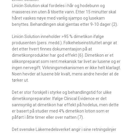
Linicin Solution skal fordeles i hår og hodebunn og
masseres inn uten å tilsette vann. Etter 15 minutter skal
håret vaskes nøye med vanlig sjampo og lusekam
benyttes. Behandlingen skal gjentas etter 9-10 dager (2).
Linicin Solution inneholder >95 % dimetikon ifølge
produsenten (pers. medd.). Folkehelseinstituttet angir at
det etter hvert finnes dokumentasjon på at
dimetikonprodukter har god effekt (6). Dimetikon er et
silikonpreparat som rent mekanisk tar livet av lusene og er
ingen nervegift. Virkningsmekanismen er ikke helt klarlagt.
Noen hevder at lusene blir kvalt, mens andre hevder at de
tørker ut.
Det er stor forskjell i styrke og behandlingstid for ulike
dimetikonpreparater. Ifølge Clinical Evidence er det
sannsynlig at dimetikon har effekt på hodelus, men dette
er basert på studier med 4% dimetikon lotion som er
påført i åtte timer eller over natten (7).
Det svenske Läkemedelsverket angir i sine retningslinjer