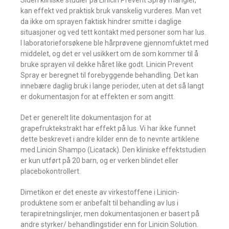
Siden kliniske studier på Linicin Prevent Spray mangler,
kan effekt ved praktisk bruk vanskelig vurderes. Man vet
da ikke om sprayen faktisk hindrer smitte i daglige
situasjoner og ved tett kontakt med personer som har lus.
I laboratorieforsøkene ble hårprøvene gjennomfuktet med
middelet, og det er vel usikkert om de som kommer til å
bruke sprayen vil dekke håret like godt. Linicin Prevent
Spray er beregnet til forebyggende behandling. Det kan
innebære daglig bruk i lange perioder, uten at det så langt
er dokumentasjon for at effekten er som angitt.
Det er generelt lite dokumentasjon for at
grapefruktekstrakt har effekt på lus. Vi har ikke funnet
dette beskrevet i andre kilder enn de to nevnte artiklene
med Linicin Shampo (Licatack). Den kliniske effektstudien
er kun utført på 20 barn, og er verken blindet eller
placebokontrollert.
Dimetikon er det eneste av virkestoffene i Linicin-
produktene som er anbefalt til behandling av lus i
terapiretningslinjer, men dokumentasjonen er basert på
andre styrker/ behandlingstider enn for Linicin Solution.