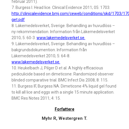
februar 2011).
7. Burgess I. Head lice. Clinical Evidence 2011; 05: 1703.
http://clinicalevidence.bmj.com/ceweb/conditions/skd/1703/17
get.pdf
8. Läkemedelsverket, Sverige. Behandling av huvudlöss –
ny rekommendation. Information från Läkemedelsverket
2010; 5: 60-3.
www.lakemedelsverket.se.
9. Läkemedelsverket, Sverige. Behandling av huvudlöss –
bakgrundsdokumention. Information från
Läkemedelsverket 2010; 5: 64-8.
www.lakemedelsverket.se.
10. Heukelbach J, Pilger D et al. A highly efficacious
pediculicide based on dimeticone: Randomized observer
blinded comparative trial. BMC Infect Dis 2008; 8: 115.
11. Burgess IF, Burgess NA. Dimeticone 4% liquid gel found
to kill all lice and eggs with a single 15 minute application.
BMC Res Notes 2011; 4: 15.
Forfattere
Myhr R, Westergren T.