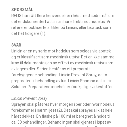
SPØRSMÅL
RELIS har fått flere henvendelser i høst med spørsmål om
det er dokumentert at Linicin har effekt mot hodelus. Vi
refererer publiserte artikler på Linicin, eller Licatack som
det het tidligere (1).
SVAR
Linicin er en ny serie mot hodelus som selges via apotek
og er klassifisert som medisinsk utstyr. Det er ikke samme
krav til dokumentasjon av effekt av medisinsk utstyr som
av legemidler. Serien består av ett preparat til
forebyggende behandling: Linicin Prevent Spray, og to
preparater til behandling av lus: Linicin Shampo og Linicin
Solution. Preparatene inneholder forskjellige virkestoffer.
Linicin Prevent Spray
Sprayen skal påføres hver morgen i perioder hvor hodelus
forekommer i nærmiljøet (2). Det skal sprayes slik at hele
håret dekkes. En flaske på 100 ml er beregnet å holde til
ca. 30 behandlinger. Behandlingen skal gjentas i løpet av