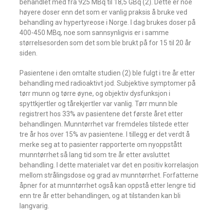
behandlet med fra 925 MBq til 18,5 GBq (2). Dette er noe
høyere doser enn det som er vanlig praksis å bruke ved
behandling av hypertyreose i Norge. I dag brukes doser på
400-450 MBq, noe som sannsynligvis er i samme
størrelsesorden som det som ble brukt på for 15 til 20 år
siden.
Pasientene i den omtalte studien (2) ble fulgt i tre år etter
behandling med radioaktivt jod. Subjektive symptomer på
tørr munn og tørre øyne, og objektiv dysfunksjon i
spyttkjertler og tårekjertler var vanlig. Tørr munn ble
registrert hos 33% av pasientene det første året etter
behandlingen. Munntørrhet var fremdeles tilstede etter
tre år hos over 15% av pasientene. I tillegg er det verdt å
merke seg at to pasienter rapporterte om nyoppstått
munntørrhet så lang tid som tre år etter avsluttet
behandling. I dette materialet var det en positiv korrelasjon
mellom strålingsdose og grad av munntørrhet. Forfatterne
åpner for at munntørrhet også kan oppstå etter lengre tid
enn tre år etter behandlingen, og at tilstanden kan bli
langvarig.