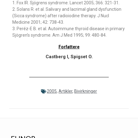
1. Fox IR. Sjögrens syndrome. Lancet 2005; 366: 321-31.
2. Solans R. et al. Salivary and lacrimal gland dysfunction
(Sicca syndrome) after radioiodine therapy. J Nucl
Medicine 2001; 42: 738-43.
3. Peréz-E B. et al. Autoimmune thyroid disease in primary
Sjögren’s syndrome. Am J Med 1995; 99: 480-84.
Forfattere
Castberg I, Spigset O.
2005
,
Artikler
,
Bivirkninger