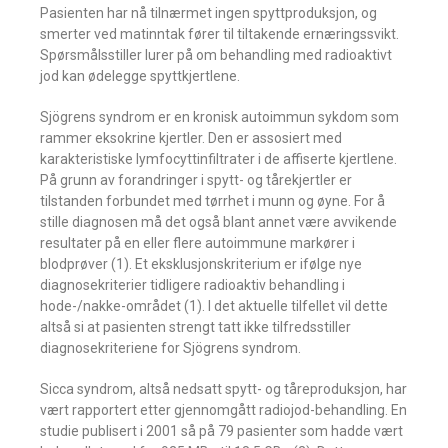
Pasienten har nå tilnærmet ingen spyttproduksjon, og
smerter ved matinntak fører til tiltakende ernæringssvikt.
Spørsmålsstiller lurer på om behandling med radioaktivt
jod kan ødelegge spyttkjertlene.
Sjögrens syndrom er en kronisk autoimmun sykdom som
rammer eksokrine kjertler. Den er assosiert med
karakteristiske lymfocyttinfiltrater i de affiserte kjertlene.
På grunn av forandringer i spytt- og tårekjertler er
tilstanden forbundet med tørrhet i munn og øyne. For å
stille diagnosen må det også blant annet være avvikende
resultater på en eller flere autoimmune markører i
blodprøver (1). Et eksklusjonskriterium er ifølge nye
diagnosekriterier tidligere radioaktiv behandling i
hode-/nakke-området (1). I det aktuelle tilfellet vil dette
altså si at pasienten strengt tatt ikke tilfredsstiller
diagnosekriteriene for Sjögrens syndrom.
Sicca syndrom, altså nedsatt spytt- og tåreproduksjon, har
vært rapportert etter gjennomgått radiojod-behandling. En
studie publisert i 2001 så på 79 pasienter som hadde vært