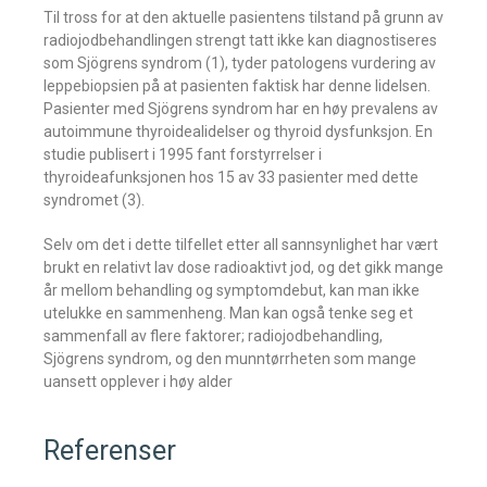
Til tross for at den aktuelle pasientens tilstand på grunn av
radiojodbehandlingen strengt tatt ikke kan diagnostiseres
som Sjögrens syndrom (1), tyder patologens vurdering av
leppebiopsien på at pasienten faktisk har denne lidelsen.
Pasienter med Sjögrens syndrom har en høy prevalens av
autoimmune thyroidealidelser og thyroid dysfunksjon. En
studie publisert i 1995 fant forstyrrelser i
thyroideafunksjonen hos 15 av 33 pasienter med dette
syndromet (3).
Selv om det i dette tilfellet etter all sannsynlighet har vært
brukt en relativt lav dose radioaktivt jod, og det gikk mange
år mellom behandling og symptomdebut, kan man ikke
utelukke en sammenheng. Man kan også tenke seg et
sammenfall av flere faktorer; radiojodbehandling,
Sjögrens syndrom, og den munntørrheten som mange
uansett opplever i høy alder
Referenser