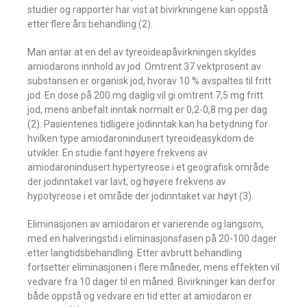
studier og rapporter har vist at bivirkningene kan oppstå
etter flere års behandling (2).
Man antar at en del av tyreoideapåvirkningen skyldes
amiodarons innhold av jod. Omtrent 37 vektprosent av
substansen er organisk jod, hvorav 10 % avspaltes til fritt
jod. En dose på 200 mg daglig vil gi omtrent 7,5 mg fritt
jod, mens anbefalt inntak normalt er 0,2-0,8 mg per dag
(2). Pasientenes tidligere jodinntak kan ha betydning for
hvilken type amiodaronindusert tyreoideasykdom de
utvikler. En studie fant høyere frekvens av
amiodaronindusert hypertyreose i et geografisk område
der jodinntaket var lavt, og høyere frekvens av
hypotyreose i et område der jodinntaket var høyt (3).
Eliminasjonen av amiodaron er varierende og langsom,
med en halveringstid i eliminasjonsfasen på 20-100 dager
etter langtidsbehandling. Etter avbrutt behandling
fortsetter eliminasjonen i flere måneder, mens effekten vil
vedvare fra 10 dager til en måned. Bivirkninger kan derfor
både oppstå og vedvare en tid etter at amiodaron er