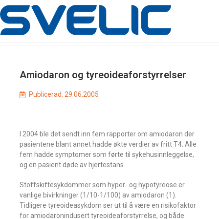
Amiodaron og tyreoideaforstyrrelser
Publicerad:
29.06.2005
I 2004 ble det sendt inn fem rapporter om amiodaron der
pasientene blant annet hadde økte verdier av fritt T4. Alle
fem hadde symptomer som førte til sykehusinnleggelse,
og en pasient døde av hjertestans.
Stoffskiftesykdommer som hyper- og hypotyreose er
vanlige bivirkninger (1/10-1/100) av amiodaron (1).
Tidligere tyreoideasykdom ser ut til å være en risikofaktor
for amiodaronindusert tyreoideaforstyrrelse, og både