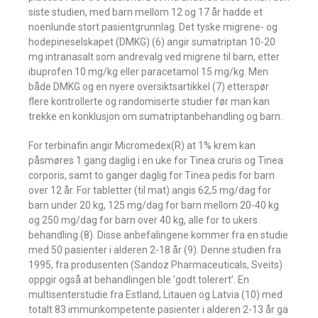
siste studien, med barn mellom 12 og 17 år hadde et
noenlunde stort pasientgrunnlag. Det tyske migrene- og
hodepineselskapet (DMKG) (6) angir sumatriptan 10-20
mg intranasalt som andrevalg ved migrene til barn, etter
ibuprofen 10 mg/kg eller paracetamol 15 mg/kg. Men
både DMKG og en nyere oversiktsartikkel (7) etterspør
flere kontrollerte og randomiserte studier før man kan
trekke en konklusjon om sumatriptanbehandling og barn.
For terbinafin angir Micromedex(R) at 1% krem kan
påsmøres 1 gang daglig i en uke for Tinea cruris og Tinea
corporis, samt to ganger daglig for Tinea pedis for barn
over 12 år. For tabletter (til mat) angis 62,5 mg/dag for
barn under 20 kg, 125 mg/dag for barn mellom 20-40 kg
og 250 mg/dag for barn over 40 kg, alle for to ukers
behandling (8). Disse anbefalingene kommer fra en studie
med 50 pasienter i alderen 2-18 år (9). Denne studien fra
1995, fra produsenten (Sandoz Pharmaceuticals, Sveits)
oppgir også at behandlingen ble ’godt tolerert’. En
multisenterstudie fra Estland, Litauen og Latvia (10) med
totalt 83 immunkompetente pasienter i alderen 2-13 år ga