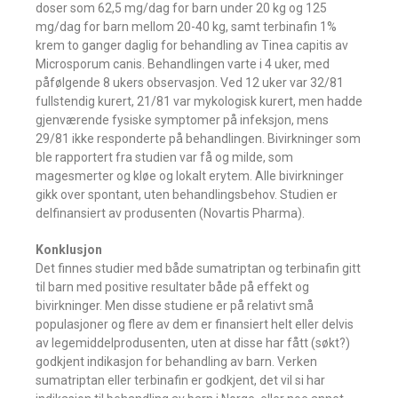
doser som 62,5 mg/dag for barn under 20 kg og 125
mg/dag for barn mellom 20-40 kg, samt terbinafin 1%
krem to ganger daglig for behandling av Tinea capitis av
Microsporum canis. Behandlingen varte i 4 uker, med
påfølgende 8 ukers observasjon. Ved 12 uker var 32/81
fullstendig kurert, 21/81 var mykologisk kurert, men hadde
gjenværende fysiske symptomer på infeksjon, mens
29/81 ikke responderte på behandlingen. Bivirkninger som
ble rapportert fra studien var få og milde, som
magesmerter og kløe og lokalt erytem. Alle bivirkninger
gikk over spontant, uten behandlingsbehov. Studien er
delfinansiert av produsenten (Novartis Pharma).
Konklusjon
Det finnes studier med både sumatriptan og terbinafin gitt
til barn med positive resultater både på effekt og
bivirkninger. Men disse studiene er på relativt små
populasjoner og flere av dem er finansiert helt eller delvis
av legemiddelprodusenten, uten at disse har fått (søkt?)
godkjent indikasjon for behandling av barn. Verken
sumatriptan eller terbinafin er godkjent, det vil si har