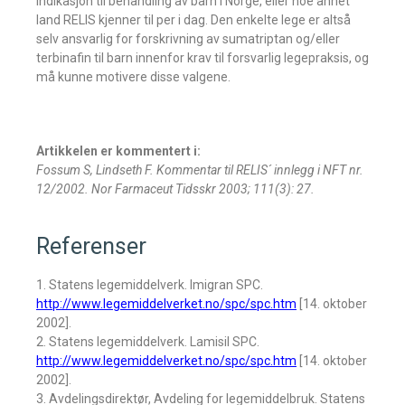
indikasjon til behandling av barn i Norge, eller noe annet
land RELIS kjenner til per i dag. Den enkelte lege er altså
selv ansvarlig for forskrivning av sumatriptan og/eller
terbinafin til barn innenfor krav til forsvarlig legepraksis, og
må kunne motivere disse valgene.
Artikkelen er kommentert i:
Fossum S, Lindseth F. Kommentar til RELIS´ innlegg i NFT nr.
12/2002. Nor Farmaceut Tidsskr 2003; 111(3): 27.
Referenser
1. Statens legemiddelverk. Imigran SPC.
http://www.legemiddelverket.no/spc/spc.htm
[14. oktober
2002].
2. Statens legemiddelverk. Lamisil SPC.
http://www.legemiddelverket.no/spc/spc.htm
[14. oktober
2002].
3. Avdelingsdirektør, Avdeling for legemiddelbruk. Statens