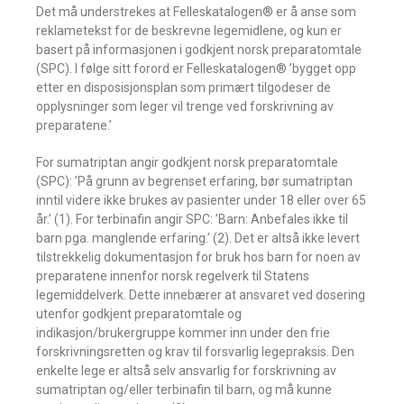
Det må understrekes at Felleskatalogen® er å anse som
reklametekst for de beskrevne legemidlene, og kun er
basert på informasjonen i godkjent norsk preparatomtale
(SPC). I følge sitt forord er Felleskatalogen® ’bygget opp
etter en disposisjonsplan som primært tilgodeser de
opplysninger som leger vil trenge ved forskrivning av
preparatene.’
For sumatriptan angir godkjent norsk preparatomtale
(SPC): ’På grunn av begrenset erfaring, bør sumatriptan
inntil videre ikke brukes av pasienter under 18 eller over 65
år.’ (1). For terbinafin angir SPC: ’Barn: Anbefales ikke til
barn pga. manglende erfaring.’ (2). Det er altså ikke levert
tilstrekkelig dokumentasjon for bruk hos barn for noen av
preparatene innenfor norsk regelverk til Statens
legemiddelverk. Dette innebærer at ansvaret ved dosering
utenfor godkjent preparatomtale og
indikasjon/brukergruppe kommer inn under den frie
forskrivningsretten og krav til forsvarlig legepraksis. Den
enkelte lege er altså selv ansvarlig for forskrivning av
sumatriptan og/eller terbinafin til barn, og må kunne