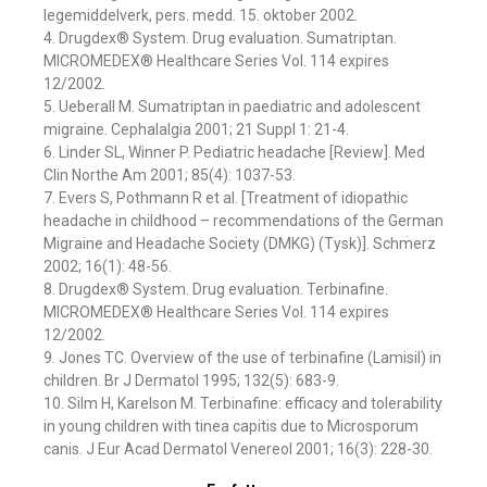
legemiddelverk, pers. medd. 15. oktober 2002.
4. Drugdex® System. Drug evaluation. Sumatriptan.
MICROMEDEX® Healthcare Series Vol. 114 expires
12/2002.
5. Ueberall M. Sumatriptan in paediatric and adolescent
migraine. Cephalalgia 2001; 21 Suppl 1: 21-4.
6. Linder SL, Winner P. Pediatric headache [Review]. Med
Clin Northe Am 2001; 85(4): 1037-53.
7. Evers S, Pothmann R et al. [Treatment of idiopathic
headache in childhood – recommendations of the German
Migraine and Headache Society (DMKG) (Tysk)]. Schmerz
2002; 16(1): 48-56.
8. Drugdex® System. Drug evaluation. Terbinafine.
MICROMEDEX® Healthcare Series Vol. 114 expires
12/2002.
9. Jones TC. Overview of the use of terbinafine (Lamisil) in
children. Br J Dermatol 1995; 132(5): 683-9.
10. Silm H, Karelson M. Terbinafine: efficacy and tolerability
in young children with tinea capitis due to Microsporum
canis. J Eur Acad Dermatol Venereol 2001; 16(3): 228-30.