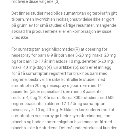
motivere disse valgene (3).
Det finnes studier med både sumatriptan og terbinafin gitt
til barn, men hvorvidt en indikasjonsutvidelse ikke er gjort
på grunn av for små studier, dårlige resultater, manglende
søknad fra produsentene eller en kombinasjon av disse
vites ikke.
For sumatriptan angir Micromedex(R) at dosering for
nesespray for barn 6-9 år bør være 5-20 mg, maks. 20 mg,
og for barn 12-17 år, initialdose 10 mg, deretter 5-20 mg,
maks. 40 mg/døgn (4). En artikkel (5), som er et innlegg
for å få sumatriptan registrert for bruk hos barn med
migrene, beskriver tre ulike kontrollerte studier med
sumatriptan 20 mg nesespray og barn. En med 14
pasienter (alder uspesifisert), en med 58 pasienter
mellom 4,2 og 10,8 år samt Suma 3005-studien med 600
migrenepasienter i alderen 12-17 år og sumatriptan
nesespray 5, 10 og 20 mg. Artikkelen konkluderer med at
sumatriptan nesespray gir bedre symptomlindring enn
placebo og hadde sammenlignbar bivirkningsprofil med
placebo i alle tre studiene. Det må understrekes at kun den