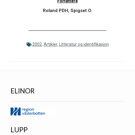
Forfattere
Roland PDH, Spigset O.
2002
,
Artikler
,
Litteratur og identifikasjon
ELINOR
LUPP