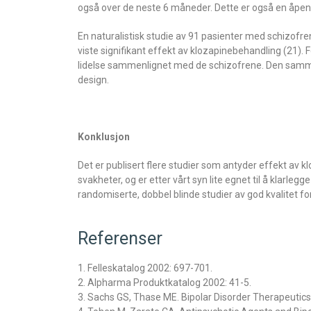
også over de neste 6 måneder. Dette er også en åpen s
En naturalistisk studie av 91 pasienter med schizofren
viste signifikant effekt av klozapinebehandling (21).
lidelse sammenlignet med de schizofrene. Den samme
design.
Konklusjon
Det er publisert flere studier som antyder effekt av k
svakheter, og er etter vårt syn lite egnet til å klarle
randomiserte, dobbel blinde studier av god kvalitet fo
Referenser
1. Felleskatalog 2002: 697-701.
2. Alpharma Produktkatalog 2002: 41-5.
3. Sachs GS, Thase ME. Bipolar Disorder Therapeutics