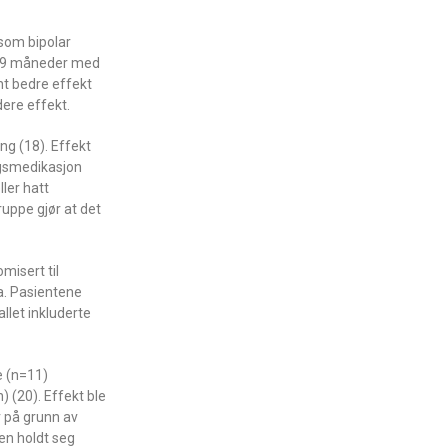
 som bipolar
tt 19 måneder med
nt bedre effekt
dere effekt.
ng (18). Effekt
eggsmedikasjon
ler hatt
ruppe gjør at det
misert til
a. Pasientene
allet inkluderte
e (n=11)
) (20). Effekt ble
r på grunn av
en holdt seg