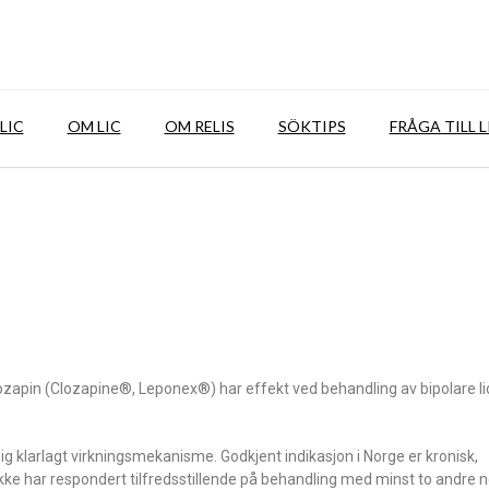
LIC
OM LIC
OM RELIS
SÖKTIPS
FRÅGA TILL L
zapin (Clozapine®, Leponex®) har effekt ved behandling av bipolare li
g klarlagt virkningsmekanisme. Godkjent indikasjon i Norge er kronisk,
ke har respondert tilfredsstillende på behandling med minst to andre ne