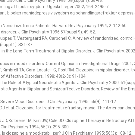
ar Disorder. J Clin Psychiatry 1998; 59(suppl 1): 38-48.
ndling af bipolar sygdom. Ugeskr Læger 2002; 164: 2495-7.
 mani, bipolær maniodepressiv sygdom og behandlingsrefraktær depressi
in Nonschizofrenic Patients. Harvard Rev Psychiatry 1994; 2: 142-50.
 disorder. J Clin Psychiatry 1996;57(suppl 9): 49-52.
uppes T, Vestergaard PA, Carbonell C. A review of randomized, controlled 
(suppl 1): S31-37.
n the Long-Term Treatment of Bipolar Disorder. J Clin Psychiatry. 2002
ics in mood disorders. Current Opinion in Investigational Drugs. 2001; 
, Kimbrell TA, Cora-Locatelli G, Post RM. Clozapine in bipolar disorder: 
l of Affective Disorders. 1998; 48(2-3): 91-104.
he Role of Atypical Neuroleptic Agents. J Clin Psychiatry 2000; 61(supp
tic Agents in Bipolar and Schizoaffective Disorders: Review of the Empi
 Severe Mood Disorders. J Clin Psychiatry. 1995; 56(9): 411-17.
DJ et.al. Clozapine for treatment-refractory mania. The American Journ
 JD, Kolbrener M, Kim JW, Cole JO. Clozapine Therapy in Refractory Aff
Clin Psychiatry 1994; 55(7): 295-300.
Is clozapine a mood-stabilizer? J Clin Psychiatry. 1995; 56(3): 108-12.