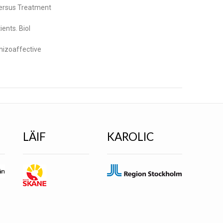
Versus Treatment
ents. Biol
chizoaffective
LÄIF
KAROLIC