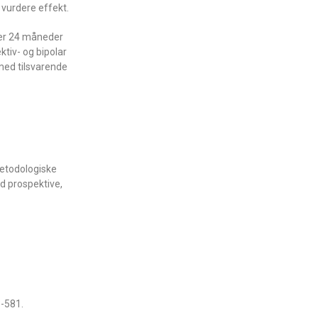
 vurdere effekt.
over 24 måneder
ktiv- og bipolar
med tilsvarende
 metodologiske
ed prospektive,
3-581.