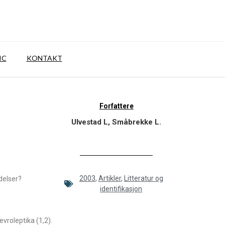
IC
KONTAKT
Forfattere
Ulvestad L, Småbrekke L.
2003
,
Artikler
,
Litteratur og
delser?
identifikasjon
vroleptika (1,2).