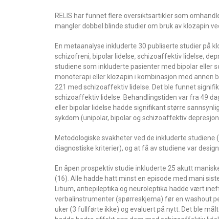
RELIS har funnet flere oversiktsartikler som omhandle
mangler dobbel blinde studier om bruk av klozapin ved
En metaanalyse inkluderte 30 publiserte studier på kl
schizofreni, bipolar lidelse, schizoaffektiv lidelse, 
studiene som inkluderte pasienter med bipolar eller sch
monoterapi eller klozapin i kombinasjon med annen beh
221 med schizoaffektiv lidelse. Det ble funnet signi
schizoaffektiv lidelse. Behandlingstiden var fra 49 dag
eller bipolar lidelse hadde signifikant større sannsyn
sykdom (unipolar, bipolar og schizoaffektiv depresjon
Metodologiske svakheter ved de inkluderte studiene (re
diagnostiske kriterier), og at få av studiene var design
En åpen prospektiv studie inkluderte 25 akutt maniske 
(16). Alle hadde hatt minst en episode med mani siste t
Litium, antiepileptika og neuroleptika hadde vært ineff
verbalinstrumenter (spørreskjema) før en washout per
uker (3 fullførte ikke) og evaluert på nytt. Det ble må