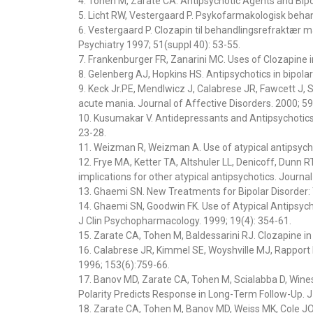
4. Tohen M, Zarate CA. Antipsychotic Agents and Bipol
5. Licht RW, Vestergaard P. Psykofarmakologisk beha
6. Vestergaard P. Clozapin til behandlingsrefraktær
Psychiatry 1997; 51(suppl 40): 53-55.
7. Frankenburger FR, Zanarini MC. Uses of Clozapine 
8. Gelenberg AJ, Hopkins HS. Antipsychotics in bipolar
9. Keck Jr.PE, Mendlwicz J, Calabrese JR, Fawcett J, S
acute mania. Journal of Affective Disorders. 2000; 59
10. Kusumakar V. Antidepressants and Antipsychotics i
23-28.
11. Weizman R, Weizman A. Use of atypical antipsychot
12. Frye MA, Ketter TA, Altshuler LL, Denicoff, Dunn RT
implications for other atypical antipsychotics. Journa
13. Ghaemi SN. New Treatments for Bipolar Disorder: T
14. Ghaemi SN, Goodwin FK. Use of Atypical Antipsycho
J Clin Psychopharmacology. 1999; 19(4): 354-61.
15. Zarate CA, Tohen M, Baldessarini RJ. Clozapine in
16. Calabrese JR, Kimmel SE, Woyshville MJ, Rapport 
1996; 153(6):759-66.
17. Banov MD, Zarate CA, Tohen M, Scialabba D, Wines
Polarity Predicts Response in Long-Term Follow-Up. J 
18. Zarate CA, Tohen M, Banov MD, Weiss MK, Cole JO. 