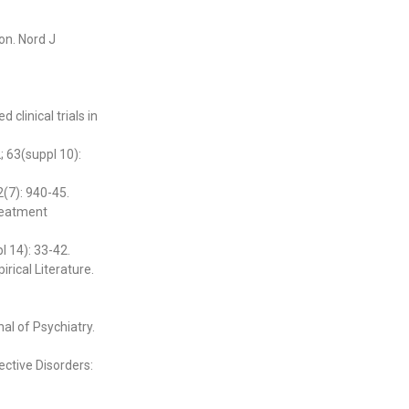
on. Nord J
clinical trials in
; 63(suppl 10):
2(7): 940-45.
treatment
l 14): 33-42.
rical Literature.
al of Psychiatry.
ective Disorders: