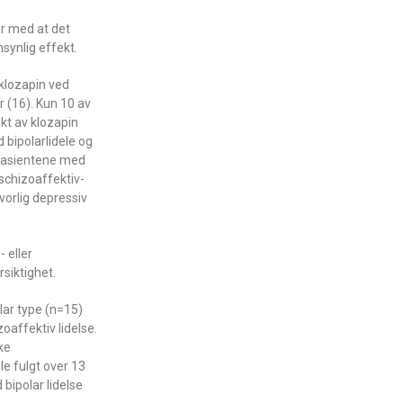
er med at det
synlig effekt.
 klozapin ved
r (16). Kun 10 av
ekt av klozapin
 bipolarlidele og
 pasientene med
 schizoaffektiv-
vorlig depressiv
 eller
rsiktighet.
lar type (n=15)
oaffektiv lidelse.
ke
e fulgt over 13
 bipolar lidelse