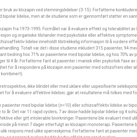
r bruk av klozapin ved stemningslidelser (3-15). Forfatterne konkluder
 bipolar lidelse, men at de studiene som er gjennomført støtter en sann
ozapin fra 1973-1995. Formålet var å evaluere effekt og tolerabilitet av
depresjon og organiske tilstander med psykotiske eller affektive symptome
izoaffektiv lidelse inneholdt tilstrekkelig informasjon til å vurdere eff
andling. Totalt var det i disse studiene inkludert 315 pasienter, 94 med
fikant bedring hos 71% av pasientene med bipolar lidelse, og hos 70% av
er til 4 år. Forfatterne fant at pasienter i manisk eller psykotisk fase av
lighet for å respondere på klozapin enn pasienter med schizofreni eller al
 kombinert).
trospektive, ikke blindet eller med uklare eller uspesifiserte seleksjons-
et for å evaluere affektive lidelser, gjør at resultatene må tolkes med fo
pasienter med bipolar lidelse (n=10) eller schizoaffektiv lidelse av bipo
o år. Det var 11 rapid cyclers, 7 av disse hadde bipolar lidelse og 4 schiz
ektive eller gitt intolerable bivirkninger. Pasientene ble evaluert med uli
iode på minst 7 dager etterfulgt av klozapin monoterapi. Pasientene bl
lt ulik respons med ulike spørreskjema. Forfatterne fant at pasienter med