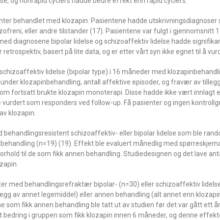
e, og nonrapid cyclers hadde bedre effekt enn rapid cyclers.
sienter behandlet med klozapin. Pasientene hadde utskrivningsdiagnoser
hizofreni, eller andre tilstander (17). Pasientene var fulgt i gjennomsni
ed diagnosene bipolar lidelse og schizoaffektiv lidelse hadde signifika
trospektiv, basert på lite data, og er etter vårt syn ikke egnet til å vur
 schizoaffektiv lidelse (bipolar type) i 16 måneder med klozapinbehandli
g under klozapinbehandling, antall affektive episoder, og fravær av till
som fortsatt brukte klozapin monoterapi. Disse hadde ikke vært innlagt el
le vurdert som responders ved follow-up. Få pasienter og ingen kontrollg
av klozapin.
 behandlingsresistent schizoaffektiv- eller bipolar lidelse som ble rando
en behandling (n=19) (19). Effekt ble evaluert månedlig med spørreskjem
i forhold til de som fikk annen behandling. Studiedesignen og det lave ant
ozapin.
enter med behandlingsrefraktær bipolar- (n=30) eller schizoaffektiv lidels
legg av annet legemiddel) eller annen behandling (alt annet enn klozapin
som fikk annen behandling ble tatt ut av studien før det var gått ett å
t bedring i gruppen som fikk klozapin innen 6 måneder, og denne effekt