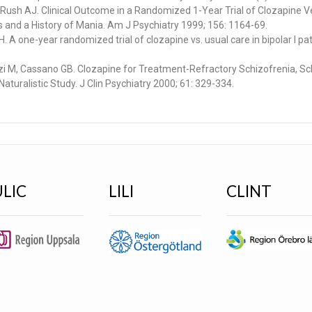
 Rush AJ. Clinical Outcome in a Randomized 1-Year Trial of Clozapine 
ss and a History of Mania. Am J Psychiatry 1999; 156: 1164-69.
 one-year randomized trial of clozapine vs. usual care in bipolar I pati
Fenzi M, Cassano GB. Clozapine for Treatment-Refractory Schizofrenia, S
aturalistic Study. J Clin Psychiatry 2000; 61: 329-334.
ULIC
LILI
CLINT