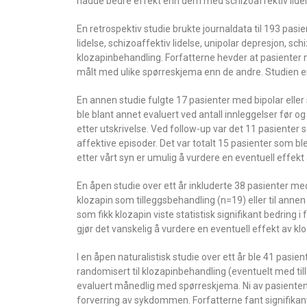
hadde bedre effekt enn dem med schizoaffektiv lidels
En retrospektiv studie brukte journaldata til 193 pa
lidelse, schizoaffektiv lidelse, unipolar depresjon, sc
klozapinbehandling. Forfatterne hevder at pasienter m
målt med ulike spørreskjema enn de andre. Studien er re
En annen studie fulgte 17 pasienter med bipolar eller
ble blant annet evaluert ved antall innleggelser før o
etter utskrivelse. Ved follow-up var det 11 pasienter 
affektive episoder. Det var totalt 15 pasienter som b
etter vårt syn er umulig å vurdere en eventuell effekt 
En åpen studie over ett år inkluderte 38 pasienter med
klozapin som tilleggsbehandling (n=19) eller til ann
som fikk klozapin viste statistisk signifikant bedring 
gjør det vanskelig å vurdere en eventuell effekt av kl
I en åpen naturalistisk studie over ett år ble 41 pasi
randomisert til klozapinbehandling (eventuelt med til
evaluert månedlig med spørreskjema. Ni av pasientene 
forverring av sykdommen. Forfatterne fant signifikan