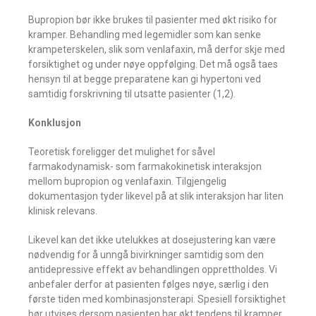
Bupropion bør ikke brukes til pasienter med økt risiko for
kramper. Behandling med legemidler som kan senke
krampeterskelen, slik som venlafaxin, må derfor skje med
forsiktighet og under nøye oppfølging. Det må også taes
hensyn til at begge preparatene kan gi hypertoni ved
samtidig forskrivning til utsatte pasienter (1,2).
Konklusjon
Teoretisk foreligger det mulighet for såvel
farmakodynamisk- som farmakokinetisk interaksjon
mellom bupropion og venlafaxin. Tilgjengelig
dokumentasjon tyder likevel på at slik interaksjon har liten
klinisk relevans.
Likevel kan det ikke utelukkes at dosejustering kan være
nødvendig for å unngå bivirkninger samtidig som den
antidepressive effekt av behandlingen opprettholdes. Vi
anbefaler derfor at pasienten følges nøye, særlig i den
første tiden med kombinasjonsterapi. Spesiell forsiktighet
bør utvises dersom pasienten har økt tendens til kramper