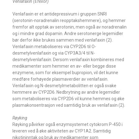
Venlafaxin (Efexor)
Venlafaxin er et antidepressivum i gruppen SNRI
(serotonin-noradrenalin reopptakshemmere), og hemmer
fremfor alt opptak av serotonin, men også av noradrenalin
og i mindre grad dopamin. Andre serotonerge legemidler
bør derfor ikke brukes sammen med venlafaxin (2).
Venlafaxin metaboliseres via CYP2D6 til O-
desmetylvenlafaxin og via CYP3A3/4 til N-
desmetylvenlafaxin. Dersom venlafaxin kombineres med
medikamenter som hemmer en av- eller begge disse
enzymene, som for eksempel bupropion, vil det kunne
medføre forhøyede plasmaverdier av venlafaxin.
Venlafaxin og N-desmetylmetabolitten er også svake
hemmere av CYP2D6. Nedbrytning av andre legemidler
som metaboliseres via CYP2D6 vil kunne hemmes og øke
plasmakonsentrasjon ved samtidig bruk av venlafaxin (2).
Røyking
Røyking påvirker også enzymsystemet cytokrom P-450 i
leveren ved å øke aktiviteten av CYP1A2. Samtidig
nikotininntak og bruk av medikamenter som