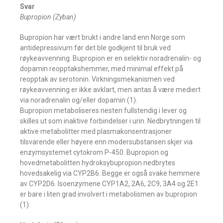
Svar
Bupropion (Zyban)
Bupropion har vært brukt i andre land enn Norge som
antidepressivum før det ble godkjent til bruk ved
røykeavvenning. Bupropion er en selektiv noradrenalin- og
dopamin reopptakshemmer, med minimal effekt på
reopptak av serotonin. Virkningsmekanismen ved
røykeavvenning er ikke avklart, men antas å være mediert
via noradrenalin og/eller dopamin (1).
Bupropion metaboliseres nesten fullstendig i lever og
skilles ut som inaktive forbindelser i urin. Nedbrytningen til
aktive metabolitter med plasmakonsentrasjoner
tilsvarende eller høyere enn modersubstansen skjer via
enzymsystemet cytokrom P-450. Bupropion og
hovedmetabolitten hydroksybupropion nedbrytes
hovedsakelig via CYP2B6. Begge er også svake hemmere
av CYP2D6. Isoenzymene CYP1A2, 2A6, 2C9, 3A4 og 2E1
er bare i liten grad involvert i metabolismen av bupropion
(1).