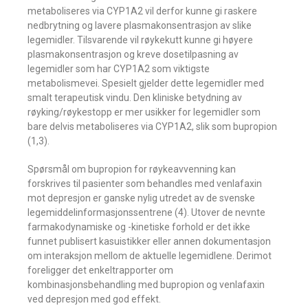
metaboliseres via CYP1A2 vil derfor kunne gi raskere
nedbrytning og lavere plasmakonsentrasjon av slike
legemidler. Tilsvarende vil røykekutt kunne gi høyere
plasmakonsentrasjon og kreve dosetilpasning av
legemidler som har CYP1A2 som viktigste
metabolismevei. Spesielt gjelder dette legemidler med
smalt terapeutisk vindu. Den kliniske betydning av
røyking/røykestopp er mer usikker for legemidler som
bare delvis metaboliseres via CYP1A2, slik som bupropion
(1,3).
Spørsmål om bupropion for røykeavvenning kan
forskrives til pasienter som behandles med venlafaxin
mot depresjon er ganske nylig utredet av de svenske
legemiddelinformasjonssentrene (4). Utover de nevnte
farmakodynamiske og -kinetiske forhold er det ikke
funnet publisert kasuistikker eller annen dokumentasjon
om interaksjon mellom de aktuelle legemidlene. Derimot
foreligger det enkeltrapporter om
kombinasjonsbehandling med bupropion og venlafaxin
ved depresjon med god effekt.