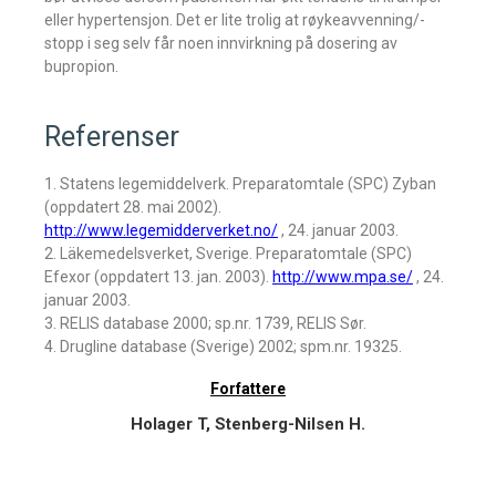
eller hypertensjon. Det er lite trolig at røykeavvenning/-
stopp i seg selv får noen innvirkning på dosering av
bupropion.
Referenser
1. Statens legemiddelverk. Preparatomtale (SPC) Zyban
(oppdatert 28. mai 2002).
http://www.legemidderverket.no/
, 24. januar 2003.
2. Läkemedelsverket, Sverige. Preparatomtale (SPC)
Efexor (oppdatert 13. jan. 2003).
http://www.mpa.se/
, 24.
januar 2003.
3. RELIS database 2000; sp.nr. 1739, RELIS Sør.
4. Drugline database (Sverige) 2002; spm.nr. 19325.
Forfattere
Holager T, Stenberg-Nilsen H.