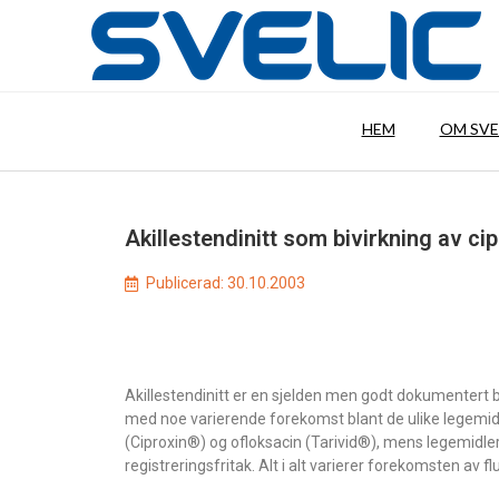
HEM
OM SVE
Akillestendinitt som bivirkning av ci
Publicerad:
30.10.2003
Akillestendinitt er en sjelden men godt dokumentert bi
med noe varierende forekomst blant de ulike legemidle
(Ciproxin®) og ofloksacin (Tarivid®), mens legemidler
registreringsfritak. Alt i alt varierer forekomsten av 