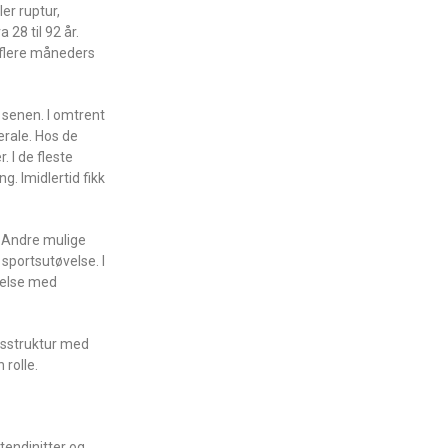
ler ruptur,
28 til 92 år.
 flere måneders
 senen. I omtrent
erale. Hos de
. I de fleste
g. Imidlertid fikk
. Andre mulige
sportsutøvelse. I
ndelse med
vsstruktur med
 rolle.
tendinitter og