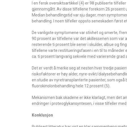
I en fersk oversiktsartikkel (4) er 98 publiserte tilfel
gjennomgått. Av disse tilfellene forekom 26 prosent u
Median behandlingstid var sju dager, men symptomene
behandling. I noen tilfeller oppsto seneskaden først e
De vanligste symptomene var stivhet og smerte, fremf
90 prosent av tilfellene var det akillessenen som var 
resterende ti prosent ble sener i skulder, albue og fing
tilfellene varte restitueringsfasen i en til to måneder
ca. ti prosent langvarig sekvele med varierende grad 
Det er verdt å merke seg at nesten hver tredje pasient
risikofaktorer er høy alder, nyre-svikt/dialysebehandl
en studie av nyretransplanterte pasienter, som også b
fluorokinolonbehandling hele 12 prosent (5).
Mekanismen bak skadene er ikke klarlagt, men det an
endringer i proteoglykansyntesen, i visse tilfeller med 
Konklusjon
Publisert litteratur har vist en klar sammenheng mell