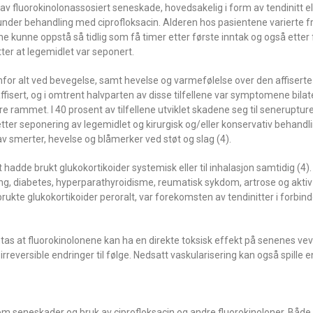
ler av fluorokinolonassosiert seneskade, hovedsakelig i form av tendinitt el
nder behandling med ciprofloksacin. Alderen hos pasientene varierte fra 
 kunne oppstå så tidlig som få timer etter første inntak og også etter
tter at legemidlet var seponert.
or alt ved bevegelse, samt hevelse og varmefølelse over den affiserte
affisert, og i omtrent halvparten av disse tilfellene var symptomene bilat
re rammet. I 40 prosent av tilfellene utviklet skadene seg til senerupturer
 etter seponering av legemidlet og kirurgisk og/eller konservativ behandlin
av smerter, hevelse og blåmerker ved støt og slag (4).
 hadde brukt glukokortikoider systemisk eller til inhalasjon samtidig (4)
ing, diabetes, hyperparathyroidisme, reumatisk sykdom, artrose og aktiv 
rukte glukokortikoider peroralt, var forekomsten av tendinitter i forbi
tas at fluorokinolonene kan ha en direkte toksisk effekt på senenes ve
irreversible endringer til følge. Nedsatt vaskularisering kan også spille en
om seneskader og bruk av ciprofloksacin og andre fluorokinoloner. Både 