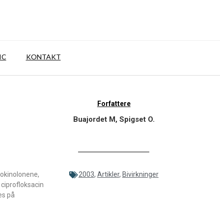
IC
KONTAKT
Forfattere
Buajordet M, Spigset O.
orokinolonene,
2003
,
Artikler
,
Bivirkninger
 ciprofloksacin
es på