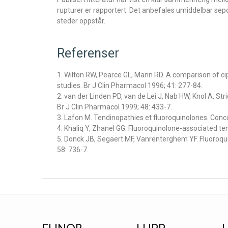
rupturer er rapportert. Det anbefales umiddelbar se
steder oppstår.
Referenser
1. Wilton RW, Pearce GL, Mann RD. A comparison of cip
studies. Br J Clin Pharmacol 1996; 41: 277-84.
2. van der Linden PD, van de Lei J, Nab HW, Knol A, Str
Br J Clin Pharmacol 1999; 48: 433-7.
3. Lafon M. Tendinopathies et fluoroquinolones. Con
4. Khaliq Y, Zhanel GG. Fluoroquinolone-associated tend
5. Donck JB, Segaert MF, Vanrenterghem YF. Fluoroquin
58: 736-7.