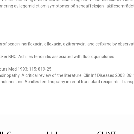
ponering av legemidlet om symptomer på seneaffeksjon i akillesområdet
rofloxacin, norfloxacin, ofloxacin, azitromycin, and cefixime by observa
icker BHC. Achilles tendinitis associated with fluoroquinolones.
cours Med 1993; 115: 819-25.
inopathy: A critical review of the literature. Clin Inf Diseases 2003; 36
olones and Achilles tendinopathy in renal transplant recipients. Trans