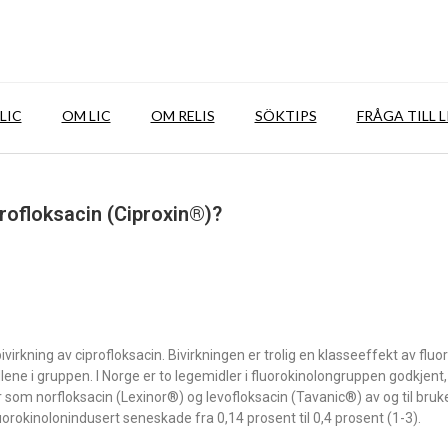
LIC
OM LIC
OM RELIS
SÖKTIPS
FRÅGA TILL L
profloksacin (Ciproxin®)?
virkning av ciprofloksacin. Bivirkningen er trolig en klasseeffekt av flu
ne i gruppen. I Norge er to legemidler i fluorokinolongruppen godkjent,
 som norfloksacin (Lexinor®) og levofloksacin (Tavanic®) av og til bruk
fluorokinolonindusert seneskade fra 0,14 prosent til 0,4 prosent (1-3).