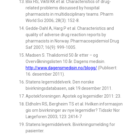
Blix HS, Viktil KK et al. Characteristics of drug-
related problems discussed by hospital
pharmacists in multidisciplinary teams. Pharm
World Sci 2006; 28(3): 152-8.
Gedde-Dahl A, Harg P et al. Characteristics and
quality of adverse drug reaction reports by
pharmacists in Norway. Pharmacoepidemiol Drug
Saf 2007; 16(9): 999-1005.
Madsen S. Thalidomid 50 år etter – og
Overvåkningslisten 10 år. Dagens medisin.
http://www.dagensmedisin.no/blogg/
(Publisert:
16. desember 2011).
Statens legemiddelverk. Den norske
bivirkningsdatabasen, søk 19.desember 2011.
Apotekforeningen. Apotek og legemidler 2011: 23.
Eldholm RS, Bergheim TS et al. Hvilken informasjon
gis om bivirkninger av nye legemidler? Tidsskr Nor
Lægeforen 2003; 123: 2414-7
Statens legemiddelverk. Bivirkningsmelding for
pasienter.