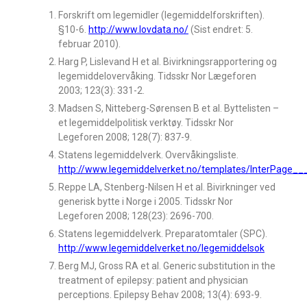
Forskrift om legemidler (legemiddelforskriften).
§10-6.
http://www.lovdata.no/
(Sist endret: 5.
februar 2010).
Harg P, Lislevand H et al. Bivirkningsrapportering og
legemiddelovervåking. Tidsskr Nor Lægeforen
2003; 123(3): 331-2.
Madsen S, Nitteberg-Sørensen B et al. Byttelisten –
et legemiddelpolitisk verktøy. Tidsskr Nor
Legeforen 2008; 128(7): 837-9.
Statens legemiddelverk. Overvåkingsliste.
http://www.legemiddelverket.no/templates/InterPage_
Reppe LA, Stenberg-Nilsen H et al. Bivirkninger ved
generisk bytte i Norge i 2005. Tidsskr Nor
Legeforen 2008; 128(23): 2696-700.
Statens legemiddelverk. Preparatomtaler (SPC).
http://www.legemiddelverket.no/legemiddelsok
Berg MJ, Gross RA et al. Generic substitution in the
treatment of epilepsy: patient and physician
perceptions. Epilepsy Behav 2008; 13(4): 693-9.