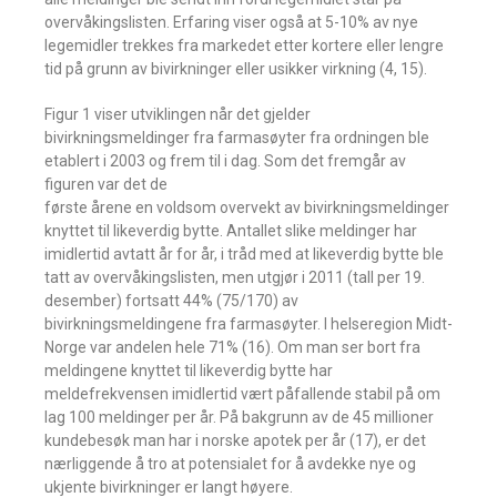
overvåkingslisten. Erfaring viser også at 5-10% av nye
legemidler trekkes fra markedet etter kortere eller lengre
tid på grunn av bivirkninger eller usikker virkning (4, 15).
Figur 1 viser utviklingen når det gjelder
bivirkningsmeldinger fra farmasøyter fra ordningen ble
etablert i 2003 og frem til i dag. Som det fremgår av
figuren var det de
første årene en voldsom overvekt av bivirkningsmeldinger
knyttet til likeverdig bytte. Antallet slike meldinger har
imidlertid avtatt år for år, i tråd med at likeverdig bytte ble
tatt av overvåkingslisten, men utgjør i 2011 (tall per 19.
desember) fortsatt 44% (75/170) av
bivirkningsmeldingene fra farmasøyter. I helseregion Midt-
Norge var andelen hele 71% (16). Om man ser bort fra
meldingene knyttet til likeverdig bytte har
meldefrekvensen imidlertid vært påfallende stabil på om
lag 100 meldinger per år. På bakgrunn av de 45 millioner
kundebesøk man har i norske apotek per år (17), er det
nærliggende å tro at potensialet for å avdekke nye og
ukjente bivirkninger er langt høyere.