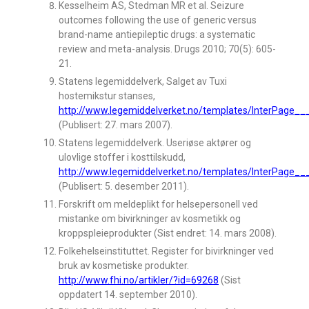
Kesselheim AS, Stedman MR et al. Seizure
outcomes following the use of generic versus
brand-name antiepileptic drugs: a systematic
review and meta-analysis. Drugs 2010; 70(5): 605-
21.
Statens legemiddelverk, Salget av Tuxi
hostemikstur stanses,
http://www.legemiddelverket.no/templates/InterPage_
(Publisert: 27. mars 2007).
Statens legemiddelverk. Useriøse aktører og
ulovlige stoffer i kosttilskudd,
http://www.legemiddelverket.no/templates/InterPage_
(Publisert: 5. desember 2011).
Forskrift om meldeplikt for helsepersonell ved
mistanke om bivirkninger av kosmetikk og
kroppspleieprodukter (Sist endret: 14. mars 2008).
Folkehelseinstituttet. Register for bivirkninger ved
bruk av kosmetiske produkter.
http://www.fhi.no/artikler/?id=69268
(Sist
oppdatert 14. september 2010).