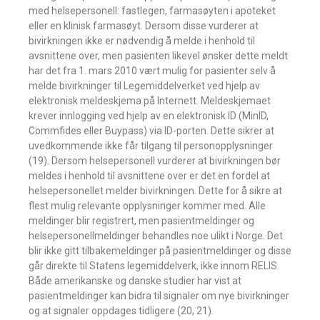
med helsepersonell: fastlegen, farmasøyten i apoteket
eller en klinisk farmasøyt. Dersom disse vurderer at
bivirkningen ikke er nødvendig å melde i henhold til
avsnittene over, men pasienten likevel ønsker dette meldt
har det fra 1. mars 2010 vært mulig for pasienter selv å
melde bivirkninger til Legemiddelverket ved hjelp av
elektronisk meldeskjema på Internett. Meldeskjemaet
krever innlogging ved hjelp av en elektronisk ID (MinID,
Commfides eller Buypass) via ID-porten. Dette sikrer at
uvedkommende ikke får tilgang til personopplysninger
(19). Dersom helsepersonell vurderer at bivirkningen bør
meldes i henhold til avsnittene over er det en fordel at
helsepersonellet melder bivirkningen. Dette for å sikre at
flest mulig relevante opplysninger kommer med. Alle
meldinger blir registrert, men pasientmeldinger og
helsepersonellmeldinger behandles noe ulikt i Norge. Det
blir ikke gitt tilbakemeldinger på pasientmeldinger og disse
går direkte til Statens legemiddelverk, ikke innom RELIS.
Både amerikanske og danske studier har vist at
pasientmeldinger kan bidra til signaler om nye bivirkninger
og at signaler oppdages tidligere (20, 21).