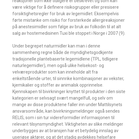
reaksjoner som ikke tidligere er beskrevet og som kan
være viktige for å definere risikogrupper eller presisere
forsiktighetsregler for bruk av legemidlet. Eksempelvis
førte mistanke om risiko for forsterkede allergireaksjoner
på anestesimidler som følge av bruk av folkodin til at alt
salg av hostemedisinen Tuxi ble stoppet i Norge i 2007 (9).
Under begrepet naturmidler kan man i denne
sammenheng regne både de myndighetsgodkjente
tradisjonelle plantebaserte legemidlene (TPL, tidligere
naturlegemidler), men også ulike helsekost- og
velværeprodukter som kan inneholde alt fra
enkeltstående urter, til sinnrike kombinasjoner av vekster,
kjemikalier og stoffer av animalsk opprinnelse.
Kjennskapen til bivirkninger knyttet til produkter i den siste
kategorien er selvsagt svært mangelfull, og selv om
mange av disse produktene faller inn under Mattilsynets
ansvarsområde, kan bivirkningsmeldinger også sendes
RELIS, som i sin tur videreformidler informasjonen til
relevant tilsynsmyndighet. Viktigheten av slike meldinger
underbygges av at bransjen har et betydelig innslag av
useriøse aktører, og at det stadig avdekkes helsefare