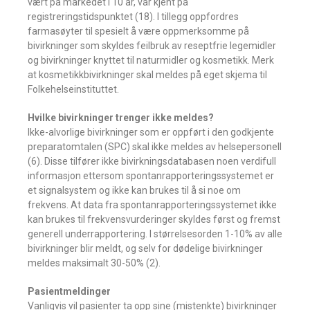
vært på markedet i 10 år, var kjent på
registreringstidspunktet (18). I tillegg oppfordres
farmasøyter til spesielt å være oppmerksomme på
bivirkninger som skyldes feilbruk av reseptfrie legemidler
og bivirkninger knyttet til naturmidler og kosmetikk. Merk
at kosmetikkbivirkninger skal meldes på eget skjema til
Folkehelseinstituttet.
Hvilke bivirkninger trenger ikke meldes?
Ikke-alvorlige bivirkninger som er oppført i den godkjente
preparatomtalen (SPC) skal ikke meldes av helsepersonell
(6). Disse tilfører ikke bivirkningsdatabasen noen verdifull
informasjon ettersom spontanrapporteringssystemet er
et signalsystem og ikke kan brukes til å si noe om
frekvens. At data fra spontanrapporteringssystemet ikke
kan brukes til frekvensvurderinger skyldes først og fremst
generell underrapportering. I størrelsesorden 1-10% av alle
bivirkninger blir meldt, og selv for dødelige bivirkninger
meldes maksimalt 30-50% (2).
Pasientmeldinger
Vanligvis vil pasienter ta opp sine (mistenkte) bivirkninger