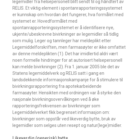
legemidler fra helsepersonell blitt sendt til og håndtert av
RELIS. Et viktig element i spontanrapporteringssystemet
er kunnskap om hvordan det fungerer, hva formålet med
systemet er. Hovedformålet med
spontanrapporteringssystemet er å identifisere nye,
ukjente/ubeskrevne bivirkninger av legemidler så tidlig
som mulig. Leger og tannleger har meldeplikt etter
Legemiddelforskriften, men farmasøyter er ikke omfattet
av denne meldeplikten (1). Det har imidlertid aldri vært
noen formelle hindringer for at autorisert helsepersonell
kan melde bivirkninger (2). Fra 1. januar 2005 ble det av
Statens legemiddelverk og RELIS satt i gang en
landsdekkende informasjonskampanje for å stimulere til
bivirkningsrapportering fra apotekarbeidende
farmasøyter. Hensikten med ordningen var å styrke den
nasjonale bivirkningsovervåkingen ved å øke
rapporteringsfrekvensen av bivirkninger som
Legemiddelverket fikk begrenset informasjon om:
bivirkninger som oppstår ved likeverdig bytte, bruk av
legemidler som selges uten resept og natur(lege)midler.
Likeverdig (generisk) bytte