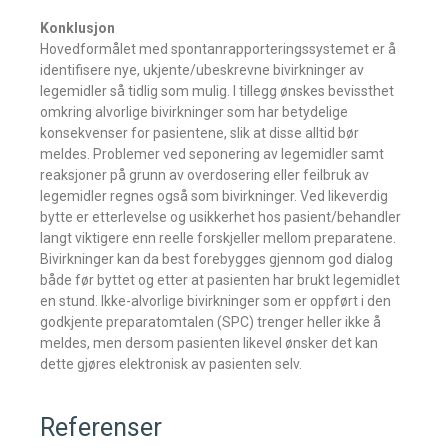
Konklusjon
Hovedformålet med spontanrapporteringssystemet er å
identifisere nye, ukjente/ubeskrevne bivirkninger av
legemidler så tidlig som mulig. I tillegg ønskes bevissthet
omkring alvorlige bivirkninger som har betydelige
konsekvenser for pasientene, slik at disse alltid bør
meldes. Problemer ved seponering av legemidler samt
reaksjoner på grunn av overdosering eller feilbruk av
legemidler regnes også som bivirkninger. Ved likeverdig
bytte er etterlevelse og usikkerhet hos pasient/behandler
langt viktigere enn reelle forskjeller mellom preparatene.
Bivirkninger kan da best forebygges gjennom god dialog
både før byttet og etter at pasienten har brukt legemidlet
en stund. Ikke-alvorlige bivirkninger som er oppført i den
godkjente preparatomtalen (SPC) trenger heller ikke å
meldes, men dersom pasienten likevel ønsker det kan
dette gjøres elektronisk av pasienten selv.
Referenser