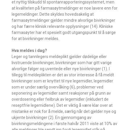
et nyttig tilskudd til spontanrapporteringssystemet, men
at kvaliteten på farmasøytmeldinger er noe lavere enn for
legemeldinger. Dette skyldes hovedsakelig at
farmasøytmeldinger gjelder mindre alvorlige bivirkninger
og har færre klinisk relevante opplysninger (14). Kliniske
farmasøyter har et spesielt godt utgangspunkt til å sørge
for at bivirkninger meldes.
Hva meldes i dag?
Leger og tannlegers meldeplikt gjelder dødelige eller
livstruende bivirkninger, bivirkninger som har gitt varige
alvorlige følger og uventede eller nye bivirkninger (1). I
tillegg til meldeplikten er det av stor interesse å få meldt
bivirkninger som er knyttet til nye legemidler, legemidler
som er under særlig overvåking (6), problemer ved
seponering av legemidler samt reaksjoner på grunn av
overdosering eller feilbruk av legemidler (inkludert de
reseptfrie legemidlene). Det er viktig å være klar over at
mistanke er nok for å melde, særlig når det gjelder nye og
ukjente bivirkninger (2). En gjennomgang av
bivirkningsmeldingene i første halvår 2011 viste at 10% av
alle meldinger ble sendt inn fordi legemidlet står på