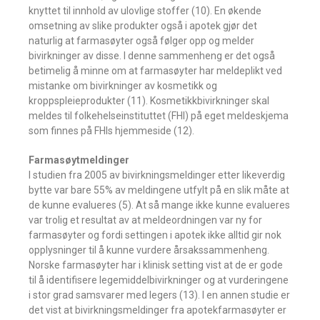
knyttet til innhold av ulovlige stoffer (10). En økende
omsetning av slike produkter også i apotek gjør det
naturlig at farmasøyter også følger opp og melder
bivirkninger av disse. I denne sammenheng er det også
betimelig å minne om at farmasøyter har meldeplikt ved
mistanke om bivirkninger av kosmetikk og
kroppspleieprodukter (11). Kosmetikkbivirkninger skal
meldes til folkehelseinstituttet (FHI) på eget meldeskjema
som finnes på FHIs hjemmeside (12).
Farmasøytmeldinger
I studien fra 2005 av bivirkningsmeldinger etter likeverdig
bytte var bare 55% av meldingene utfylt på en slik måte at
de kunne evalueres (5). At så mange ikke kunne evalueres
var trolig et resultat av at meldeordningen var ny for
farmasøyter og fordi settingen i apotek ikke alltid gir nok
opplysninger til å kunne vurdere årsakssammenheng.
Norske farmasøyter har i klinisk setting vist at de er gode
til å identifisere legemiddelbivirkninger og at vurderingene
i stor grad samsvarer med legers (13). I en annen studie er
det vist at bivirkningsmeldinger fra apotekfarmasøyter er