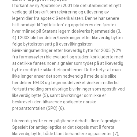
I forkant av ny Apoteklov i 2001 ble det utarbeidet et nytt
vedlegg til forskrift om rekvirering og utlevering av
legemidler fra apotek: Generikalisten. Denne har senere
blitt omdøpt til ”byttelisten” og oppdateres den første i
hver måned på Statens legemiddelverks hjemmeside (3,
4). I 2003 ble hendelser/bivirkninger etter likeverdig bytte i
følge byttelisten satt på overvåkingslisten.
Bivirkningsmeldinger etter likeverdig bytte for 2005 (92%
fra farmasøyter) ble evaluert og studien konkluderte med
at det ikke fantes noen signaler som tydet på at likeverdig
bytte medførte sikkerhetsproblemer. Dette betyr at man
ikke lenger anser det som nødvendig å melde alle slike
hendelser. RELIS og Legemiddelverket ønsker imidlertid
fortsatt melding om alvorlige bivirkninger som oppstår ved
likeverdig bytte (5), samt bivirkninger som ikke er
beskrevet i den tilhørende godkjente norske
preparatomtalen (SPC) (6).
Likeverdig bytte er en pågående debatt i flere fagmiljøer.
Spesielt for antiepileptika er det skepsis mot å foreta
likeverdig bytte, både blant behandlere og pasienter (7),