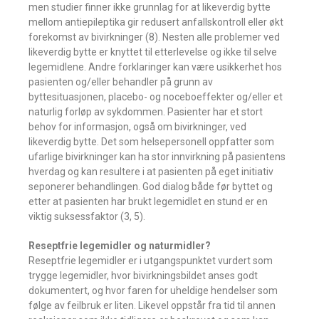
men studier finner ikke grunnlag for at likeverdig bytte
mellom antiepileptika gir redusert anfallskontroll eller økt
forekomst av bivirkninger (8). Nesten alle problemer ved
likeverdig bytte er knyttet til etterlevelse og ikke til selve
legemidlene. Andre forklaringer kan være usikkerhet hos
pasienten og/eller behandler på grunn av
byttesituasjonen, placebo- og noceboeffekter og/eller et
naturlig forløp av sykdommen. Pasienter har et stort
behov for informasjon, også om bivirkninger, ved
likeverdig bytte. Det som helsepersonell oppfatter som
ufarlige bivirkninger kan ha stor innvirkning på pasientens
hverdag og kan resultere i at pasienten på eget initiativ
seponerer behandlingen. God dialog både før byttet og
etter at pasienten har brukt legemidlet en stund er en
viktig suksessfaktor (3, 5).
Reseptfrie legemidler og naturmidler?
Reseptfrie legemidler er i utgangspunktet vurdert som
trygge legemidler, hvor bivirkningsbildet anses godt
dokumentert, og hvor faren for uheldige hendelser som
følge av feilbruk er liten. Likevel oppstår fra tid til annen