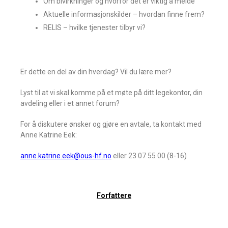
Om bivirkninger og hvorfor det er viktig å melde
Aktuelle informasjonskilder – hvordan finne frem?
RELIS – hvilke tjenester tilbyr vi?
Er dette en del av din hverdag? Vil du lære mer?
Lyst til at vi skal komme på et møte på ditt legekontor, din
avdeling eller i et annet forum?
For å diskutere ønsker og gjøre en avtale, ta kontakt med
Anne Katrine Eek:
anne.katrine.eek@ous-hf.no
eller 23 07 55 00 (8-16)
Forfattere