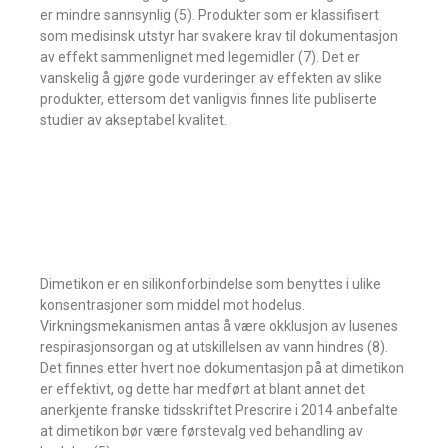
er mindre sannsynlig (5). Produkter som er klassifisert
som medisinsk utstyr har svakere krav til dokumentasjon
av effekt sammenlignet med legemidler (7). Det er
vanskelig å gjøre gode vurderinger av effekten av slike
produkter, ettersom det vanligvis finnes lite publiserte
studier av akseptabel kvalitet.
Dimetikon er en silikonforbindelse som benyttes i ulike
konsentrasjoner som middel mot hodelus.
Virkningsmekanismen antas å være okklusjon av lusenes
respirasjonsorgan og at utskillelsen av vann hindres (8).
Det finnes etter hvert noe dokumentasjon på at dimetikon
er effektivt, og dette har medført at blant annet det
anerkjente franske tidsskriftet Prescrire i 2014 anbefalte
at dimetikon bør være førstevalg ved behandling av