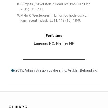
Burgess I, Silverston P. Head lice. BMJ Clin Evid
2015; 01: 1703.
Myhr K, Westergren T. Linicin og hodelus. Nor
Farmaceut Tidsskr 2011; 119 (10): 18-9.
Forfattere
Langaas HC, Fleiner HF.
2015
,
Administrasjon og dosering
,
Artikler
,
Behandling
ELINOR