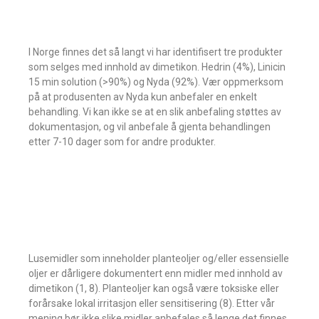
I Norge finnes det så langt vi har identifisert tre produkter
som selges med innhold av dimetikon. Hedrin (4%), Linicin
15 min solution (>90%) og Nyda (92%). Vær oppmerksom
på at produsenten av Nyda kun anbefaler en enkelt
behandling. Vi kan ikke se at en slik anbefaling støttes av
dokumentasjon, og vil anbefale å gjenta behandlingen
etter 7-10 dager som for andre produkter.
Lusemidler som inneholder planteoljer og/eller essensielle
oljer er dårligere dokumentert enn midler med innhold av
dimetikon (1, 8). Planteoljer kan også være toksiske eller
forårsake lokal irritasjon eller sensitisering (8). Etter vår
mening bør ikke slike midler anbefales så lenge det finnes