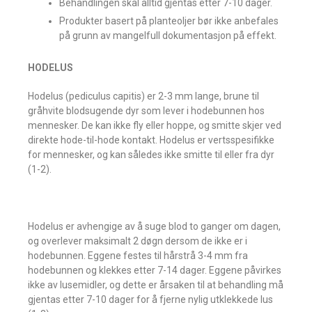
Behandlingen skal alltid gjentas etter 7-10 dager.
Produkter basert på planteoljer bør ikke anbefales
på grunn av mangelfull dokumentasjon på effekt.
HODELUS
Hodelus (pediculus capitis) er 2-3 mm lange, brune til
gråhvite blodsugende dyr som lever i hodebunnen hos
mennesker. De kan ikke fly eller hoppe, og smitte skjer ved
direkte hode-til-hode kontakt. Hodelus er vertsspesifikke
for mennesker, og kan således ikke smitte til eller fra dyr
(1-2).
Hodelus er avhengige av å suge blod to ganger om dagen,
og overlever maksimalt 2 døgn dersom de ikke er i
hodebunnen. Eggene festes til hårstrå 3-4 mm fra
hodebunnen og klekkes etter 7-14 dager. Eggene påvirkes
ikke av lusemidler, og dette er årsaken til at behandling må
gjentas etter 7-10 dager for å fjerne nylig utklekkede lus