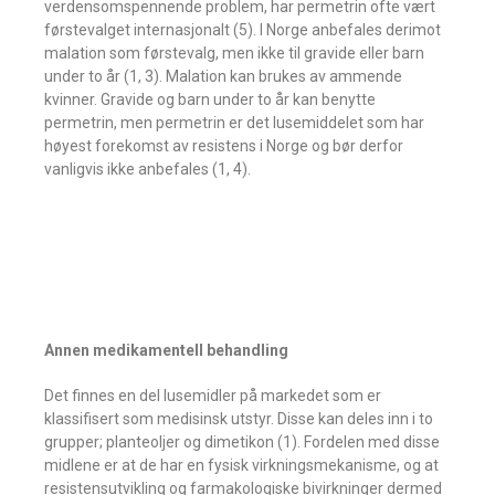
verdensomspennende problem, har permetrin ofte vært
førstevalget internasjonalt (5). I Norge anbefales derimot
malation som førstevalg, men ikke til gravide eller barn
under to år (1, 3). Malation kan brukes av ammende
kvinner. Gravide og barn under to år kan benytte
permetrin, men permetrin er det lusemiddelet som har
høyest forekomst av resistens i Norge og bør derfor
vanligvis ikke anbefales (1, 4).
Annen medikamentell behandling
Det finnes en del lusemidler på markedet som er
klassifisert som medisinsk utstyr. Disse kan deles inn i to
grupper; planteoljer og dimetikon (1). Fordelen med disse
midlene er at de har en fysisk virkningsmekanisme, og at
resistensutvikling og farmakologiske bivirkninger dermed