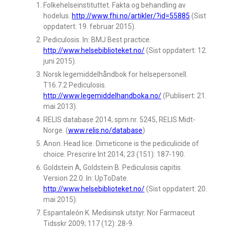
Folkehelseinstituttet. Fakta og behandling av
hodelus.
http://www.fhi.no/artikler/?id=55885
(Sist
oppdatert: 19. februar 2015).
Pediculosis. In: BMJ Best practice.
http://www.helsebiblioteket.no/
(Sist oppdatert: 12.
juni 2015).
Norsk legemiddelhåndbok for helsepersonell.
T16.7.2 Pediculosis.
http://www.legemiddelhandboka.no/
(Publisert: 21.
mai 2013).
RELIS database 2014; spm.nr. 5245, RELIS Midt-
Norge. (
www.relis.no/database
)
Anon. Head lice. Dimeticone is the pediculicide of
choice. Prescrire Int 2014; 23 (151): 187-190.
Goldstein A, Goldstein B. Pediculosis capitis.
Version 22.0. In: UpToDate.
http://www.helsebiblioteket.no/
(Sist oppdatert: 20.
mai 2015).
Espantaleón K. Medisinsk utstyr. Nor Farmaceut
Tidsskr 2009; 117 (12): 28-9.